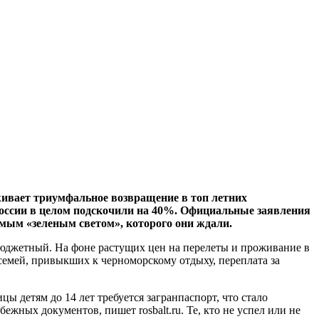
живает триумфальное возвращение в топ летних
России в целом подскочили на 40%. Официальные заявления
амым «зеленым светом», которого они ждали.
бюджетный. На фоне растущих цен на перелеты и проживание в
 семей, привыкших к черноморскому отдыху, переплата за
ы детям до 14 лет требуется загранпаспорт, что стало
жных документов, пишет rosbalt.ru. Те, кто не успел или не