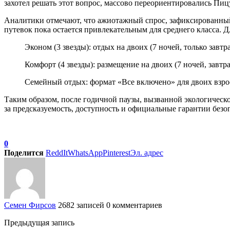
захотел решать этот вопрос, массово переориентировались Пи
Аналитики отмечают, что ажиотажный спрос, зафиксированный
путевок пока остается привлекательным для среднего класса. 
Эконом (3 звезды): отдых на двоих (7 ночей, только завтр
Комфорт (4 звезды): размещение на двоих (7 ночей, завтра
Семейный отдых: формат «Все включено» для двоих взрос
Таким образом, после годичной паузы, вызванной экологическ
за предсказуемость, доступность и официальные гарантии безо
0
Поделится
ReddIt
WhatsApp
Pinterest
Эл. адрес
Семен Фирсов
2682 записей
0 комментариев
Предыдущая запись