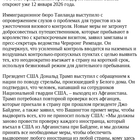
откроют уже 12 января 2026 года.
Иммиграционное бюро Таиланда выступило с
опровержением слухов о проблемах для туристов из-за
ужесточения визового контроля. Новые меры не затронут
добросовестных путешественников, которые прибывают в
королевство с краткосрочным визитом, заявил замглавы и
пресс-секретарь ведомства Чернронг Римпади. Он
подчеркнул, что усиленный контроль вводится на наземных и
воздушных контрольно-пропускных пунктах с целью выявить
тех, кто неоднократно въезжает в страну на короткий срок,
используя безвизовый режим для длительного пребывания.
Президент США Дональд Трамп выступил с обращением к
нации по поводу стрельбы, произошедшей у Белого дома. Он
подтвердил, что человек, напавший на сотрудников
Национальной гвардии США, – выходец из Афганистана.
Трамп потребовал повторной проверки всех афганцев,
которые приехали в страну при прошлом президенте Джо
Байдене, а также заявил, что Вашингтон примет меры, чтобы
выдворить всех, кто не приносит пользу США: «Мы должны
заново провести проверку каждого иностранца, который
въехал в США из Афганистана при Байдене, и мы должны
принять все необходимые меры, чтобы обеспечить
выдворение любого иностранца из любой страны, кому здесь