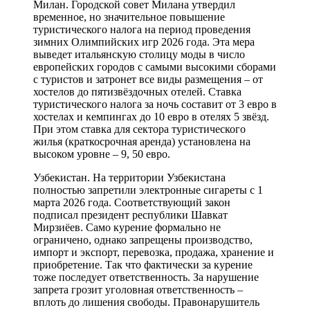
Милан. Городской совет Милана утвердил
временное, но значительное повышение
туристического налога на период проведения
зимних Олимпийских игр 2026 года. Эта мера
выведет итальянскую столицу моды в число
европейских городов с самыми высокими сборами
с туристов и затронет все виды размещения – от
хостелов до пятизвёздочных отелей. Ставка
туристического налога за ночь составит от 3 евро в
хостелах и кемпингах до 10 евро в отелях 5 звёзд.
При этом ставка для сектора туристического
жилья (краткосрочная аренда) установлена на
высоком уровне – 9, 50 евро.
Узбекистан. На территории Узбекистана
полностью запретили электронные сигареты с 1
марта 2026 года. Соответствующий закон
подписал президент республики Шавкат
Мирзиёев. Само курение формально не
ограничено, однако запрещены производство,
импорт и экспорт, перевозка, продажа, хранение и
приобретение. Так что фактически за курение
тоже последует ответственность. За нарушение
запрета грозит уголовная ответственность –
вплоть до лишения свободы. Правонарушитель