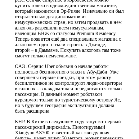
купить только в одном-единственном магазине,
который находится в Эр-Рияде. Изначально он был
открыт только для дипломатов из
немусульманских стран, но затем продавать в нём
алкоголь разрешили всем немусульманам,
имеющим ВНЖ со статусом Premium Residency.
Теперь появится ещё два специальных магазина с
алкоголем: один начали строить в Джидде,
второй – в Даммаме. Покупать алкоголь там тоже
смогут только немусульмане.
ОАЭ. Сервис Uber объявил о начале работы
полностью беспилотного такси в Абу-Даби. Уже
совершены первые поездки, при этом работу
беспилотников не контролируют люди-операторы
в салонах – в каждом такси передвигаются только
пассажиры. В данный момент роботакси
курсируют только по туристическому острову Яс,
но в будущем география эксплуатации должна
быть расширена.
КНР. В Китае в следующем году запустят первый
пассажирский дирижабль. Пилотируемый
Xiangyun AS700, известный как «воздушная
белуга», имеет длину 50 метров, может перевозить