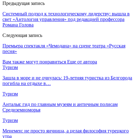
Предыдущая запись
Системный подход к технологическому лидерству: вышла в
свет «Антология управления» под редакцией профессора
Романа Голова
Следующая запись
Премьера спектакля «Чемодана» на сцене театра «Русская
песня»
Вам также могут понравиться
Еще от автора
Туризм
Зашла в море и не очнулась: 19-летняя туристка из Белгорода
погибла на отдыхе в…
Туризм
Анталья: гид по главным музеям и античным полисам
Средиземноморья
Туризм
Менемен: не просто яичница, а целая философия турецкого
утра