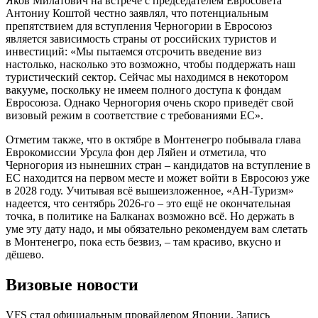
Яков Милатович на встрече с председателем Евросовета
Антониу Коштой честно заявлял, что потенциальным
препятствием для вступления Черногории в Евросоюз
является зависимость страны от российских туристов и
инвестиций: «Мы пытаемся отсрочить введение виз
настолько, насколько это возможно, чтобы поддержать наш
туристический сектор. Сейчас мы находимся в некотором
вакууме, поскольку не имеем полного доступа к фондам
Евросоюза. Однако Черногория очень скоро приведёт свой
визовый режим в соответствие с требованиями ЕС».
Отметим также, что в октябре в Монтенегро побывала глава
Еврокомиссии Урсула фон дер Ляйен и отметила, что
Черногория из нынешних стран – кандидатов на вступление в
ЕС находится на первом месте и может войти в Евросоюз уже
в 2028 году. Учитывая всё вышеизложенное, «АН-Туризм»
надеется, что сентябрь 2026-го – это ещё не окончательная
точка, в политике на Балканах возможно всё. Но держать в
уме эту дату надо, и мы обязательно рекомендуем вам слетать
в Монтенегро, пока есть безвиз, – там красиво, вкусно и
дёшево.
Визовые новости
VFS стал официальным провайдером Японии. Запись