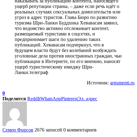
наказывать за публикацию контента, наносящего
ущерб репутации страны, – даже если речь идёт о
реальных случаях сексуальных домогательств или
угроз в адрес туристов. Глава Бюро по развитию
туризма Шри-Ланки Буддхика Хевавасам заявил,
что ведомство активно отслеживает контент,
размещаемый туристами в соцсетях, и
предпринимает шаги по удалению таких
публикаций. Хевавасам подчеркнул, что в
будущем власти будут без колебаний возбуждать
уголовные дела против иностранных граждан, чьи
публикации в Интернете, по его мнению, наносят
ущерб туристическому имиджу Шри-
Ланки.телеграф
Источник:
argumenti.ru
0
Поделится
ReddIt
WhatsApp
Pinterest
Эл. адрес
Семен Фирсов
2676 записей
0 комментариев