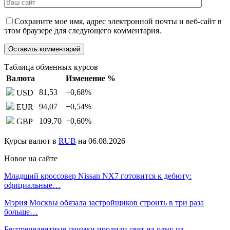
Сохраните мое имя, адрес электронной почты и веб-сайт в
этом браузере для следующего комментария.
Таблица обменных курсов
Валюта
Изменение %
81,53
+0,68
%
USD
94,07
+0,54
%
EUR
109,70
+0,60
%
GBP
Курсы валют в
RUB
на 06.08.2026
Новое на сайте
Младший кроссовер Nissan NX7 готовится к дебюту:
официальные…
Мэрия Москвы обязала застройщиков строить в три раза
больше…
Беспрецедентные снимки пролили свет на одну из