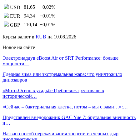
81,65
+0,02
%
USD
94,34
+0,01
%
EUR
110,14
+0,01
%
GBP
Курсы валют в
RUB
на 10.08.2026
Новое на сайте
Электронаддув eBoost Air от SRT Performance: больше
мощности…
Ядерная зима или экстремальная жара: что уничтожило
динозавров
«Мото-Осень в усадьбе Гребнево»: фестиваль в
исторической…
«Сейчас – бактериальная клетка, потом – мы с вами…»:…
Представлен внедорожник GAC Yue 7: брутальная внешность
и…
Назван способ перекачивания энергии из черных дыр
инопланетными…