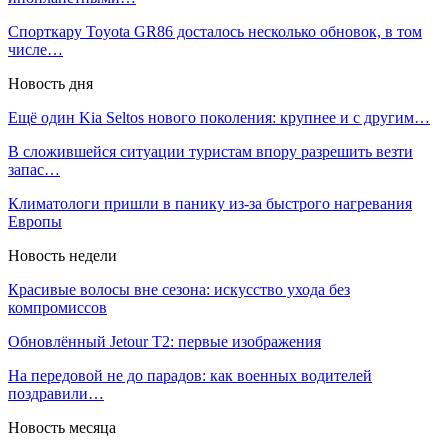
Спорткару Toyota GR86 досталось несколько обновок, в том
числе…
Новость дня
Ещё один Kia Seltos нового поколения: крупнее и с другим…
В сложившейся ситуации туристам впору разрешить везти
запас…
Климатологи пришли в панику из-за быстрого нагревания
Европы
Новость недели
Красивые волосы вне сезона: искусство ухода без
компромиссов
Обновлённый Jetour T2: первые изображения
На передовой не до парадов: как военных водителей
поздравили…
Новость месяца