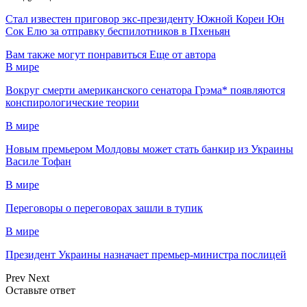
Стал известен приговор экс-президенту Южной Кореи Юн
Сок Елю за отправку беспилотников в Пхеньян
Вам также могут понравиться
Еще от автора
В мире
Вокруг смерти американского сенатора Грэма* появляются
конспирологические теории
В мире
Новым премьером Молдовы может стать банкир из Украины
Василе Тофан
В мире
Переговоры о переговорах зашли в тупик
В мире
Президент Украины назначает премьер-министра послицей
Prev
Next
Оставьте ответ