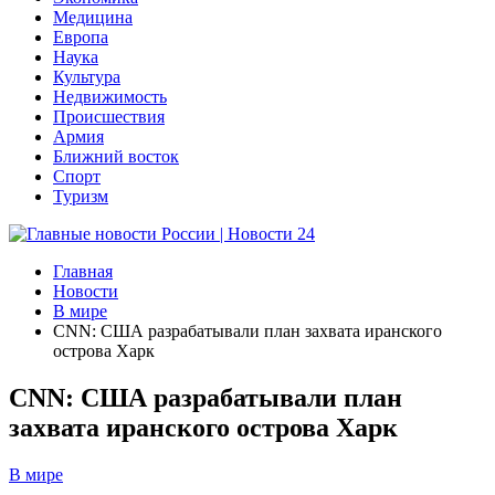
Медицина
Европа
Наука
Культура
Недвижимость
Происшествия
Армия
Ближний восток
Спорт
Туризм
Главная
Новости
В мире
CNN: США разрабатывали план захвата иранского
острова Харк
CNN: США разрабатывали план
захвата иранского острова Харк
В мире