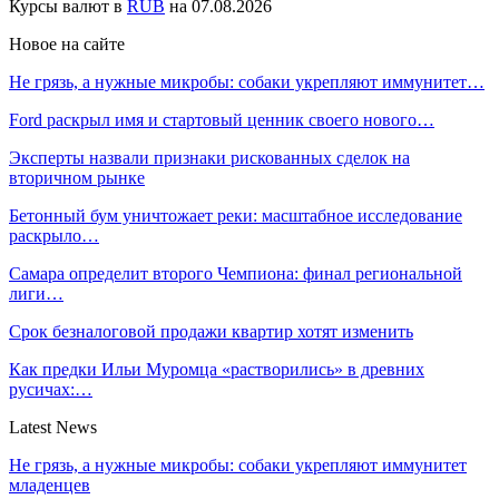
Курсы валют в
RUB
на 07.08.2026
Новое на сайте
Не грязь, а нужные микробы: собаки укрепляют иммунитет…
Ford раскрыл имя и стартовый ценник своего нового…
Эксперты назвали признаки рискованных сделок на
вторичном рынке
Бетонный бум уничтожает реки: масштабное исследование
раскрыло…
Самара определит второго Чемпиона: финал региональной
лиги…
Срок безналоговой продажи квартир хотят изменить
Как предки Ильи Муромца «растворились» в древних
русичах:…
Latest News
Не грязь, а нужные микробы: собаки укрепляют иммунитет
младенцев