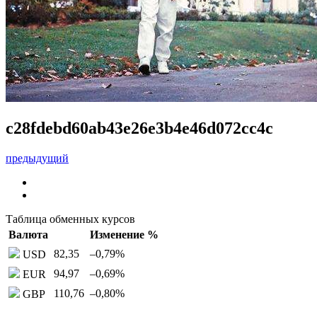
c28fdebd60ab43e26e3b4e46d072cc4c
предыдущий
Таблица обменных курсов
Валюта
Изменение %
82,35
–0,79
%
USD
94,97
–0,69
%
EUR
110,76
–0,80
%
GBP