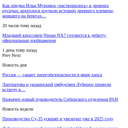
Как предки Ильи Муромца «растворились» в древних
русичах: археологи изучили историю древнего племени,
жившего на берегах…
20 часов тому назад
Младший кроссовер Nissan NX7 готовится к дебюту:
официальные изображения
1 день тому назад
Prev
Next
Новость дня
Россия — гарант энергобезопасности в мире хаоса
Лантратова и украинский омбудсмен Лубинец провели
встречу в…
Назначен новый руководитель Сибирского отделения РАН
Новость недели
Производство Су-35 ускорят и увеличат уже в 2025 году