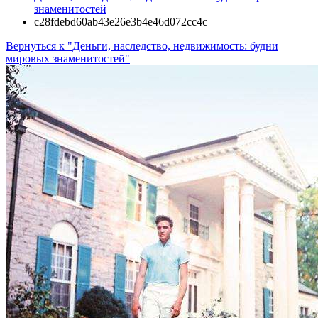
знаменитостей
c28fdebd60ab43e26e3b4e46d072cc4c
Вернуться к "Деньги, наследство, недвижимость: будни
мировых знаменитостей"