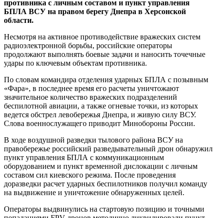
противника с личным составом и пункт управления
БПЛА ВСУ на правом берегу Днепра в Херсонской
области.
Несмотря на активное противодействие вражеских систем
радиоэлектронной борьбы, российские операторы
продолжают выполнять боевые задачи и наносить точечные
удары по ключевым объектам противника.
По словам командира отделения ударных БПЛА с позывным
«Фара», в последнее время его расчеты уничтожают
значительное количество вражеских подразделений
беспилотной авиации, а также огневые точки, из которых
ведется обстрел левобережья Днепра, и живую силу ВСУ.
Слова военнослужащего приводит Минобороны России.
В ходе воздушной разведки тылового района ВСУ на
правобережье российский разведывательный дрон обнаружил
пункт управления БПЛА с коммуникационным
оборудованием и пункт временной дислокации с личным
составом сил киевского режима. После проведения
доразведки расчет ударных беспилотников получил команду
на выдвижение и уничтожение обнаруженных целей.
Операторы выдвинулись на стартовую позицию и точными
попаданиями FPV-дронов методично ликвидировали пункт