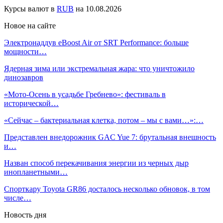
Курсы валют в
RUB
на 10.08.2026
Новое на сайте
Электронаддув eBoost Air от SRT Performance: больше
мощности…
Ядерная зима или экстремальная жара: что уничтожило
динозавров
«Мото-Осень в усадьбе Гребнево»: фестиваль в
исторической…
«Сейчас – бактериальная клетка, потом – мы с вами…»:…
Представлен внедорожник GAC Yue 7: брутальная внешность
и…
Назван способ перекачивания энергии из черных дыр
инопланетными…
Спорткару Toyota GR86 досталось несколько обновок, в том
числе…
Новость дня