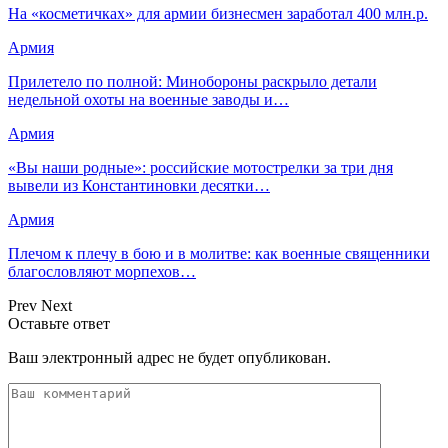
На «косметичках» для армии бизнесмен заработал 400 млн.р.
Армия
Прилетело по полной: Минобороны раскрыло детали
недельной охоты на военные заводы и…
Армия
«Вы наши родные»: российские мотострелки за три дня
вывели из Константиновки десятки…
Армия
Плечом к плечу в бою и в молитве: как военные священники
благословляют морпехов…
Prev
Next
Оставьте ответ
Ваш электронный адрес не будет опубликован.