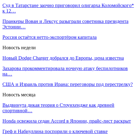
Суд в Татарстане заочно приговорил олигарха Коломойского*
к 12…
Пранкеры Вован и Лексус разыграли советника президента
Эстонии…
Россия остаётся нетто-экспортёром капитала
Новость недели
Новый Dodge Charger добрался до Европы, цена известна
Захарова прокомментировала ночную атаку беспилотников
на…
США и Израиль против Ирана: переговоры под перестрелку?
Новость месяца
Выдвинута дикая теория о Стоунхендже как древней
спортивной…
Honda освежила седан Accord в Японии, прайс-лист раскрыт
Греф и Набиуллина поспорили о ключевой ставке