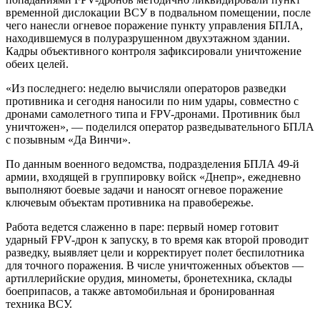
временной дислокации ВСУ в подвальном помещении, после
чего нанесли огневое поражение пункту управления БПЛА,
находившемуся в полуразрушенном двухэтажном здании.
Кадры объективного контроля зафиксировали уничтожение
обеих целей.
«Из последнего: неделю вычисляли операторов разведки
противника и сегодня наносили по ним удары, совместно с
дронами самолетного типа и FPV-дронами. Противник был
уничтожен», — поделился оператор разведывательного БПЛА
с позывным «Да Винчи».
По данным военного ведомства, подразделения БПЛА 49-й
армии, входящей в группировку войск «Днепр», ежедневно
выполняют боевые задачи и наносят огневое поражение
ключевым объектам противника на правобережье.
Работа ведется слаженно в паре: первый номер готовит
ударный FPV-дрон к запуску, в то время как второй проводит
разведку, выявляет цели и корректирует полет беспилотника
для точного поражения. В числе уничтоженных объектов —
артиллерийские орудия, минометы, бронетехника, склады
боеприпасов, а также автомобильная и бронированная
техника ВСУ.