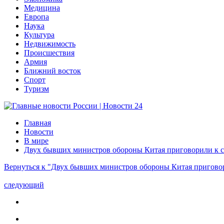
Медицина
Европа
Наука
Культура
Недвижимость
Происшествия
Армия
Ближний восток
Спорт
Туризм
Главная
Новости
В мире
Двух бывших министров обороны Китая приговорили к см
Вернуться к "Двух бывших министров обороны Китая приговор
следующий