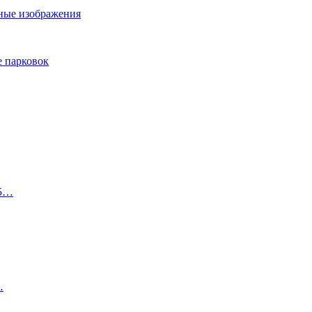
ьные изображения
е парковок
25…
…