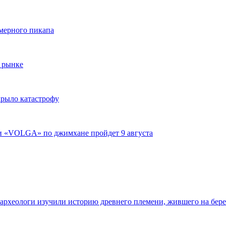
змерного пикапа
 рынке
крыло катастрофу
ги «VOLGA» по джимхане пройдет 9 августа
 археологи изучили историю древнего племени, жившего на бер