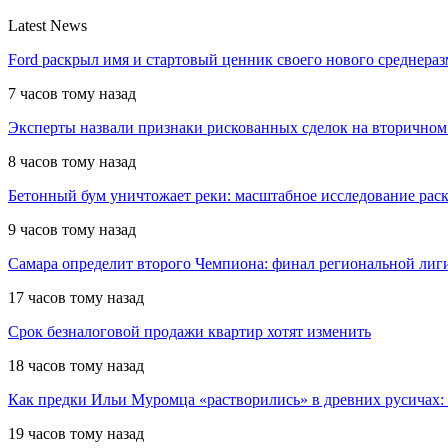
Latest News
Ford раскрыл имя и стартовый ценник своего нового среднера
7 часов тому назад
Эксперты назвали признаки рискованных сделок на вторичном
8 часов тому назад
Бетонный бум уничтожает реки: масштабное исследование рас
9 часов тому назад
Самара определит второго Чемпиона: финал региональной ли
17 часов тому назад
Срок безналоговой продажи квартир хотят изменить
18 часов тому назад
Как предки Ильи Муромца «растворились» в древних русичах:
19 часов тому назад