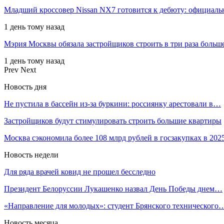
Младший кроссовер Nissan NX7 готовится к дебюту: официал
1 день тому назад
Мэрия Москвы обязала застройщиков строить в три раза больш
1 день тому назад
Prev
Next
Новость дня
Не пустила в бассейн из-за буркини: россиянку арестовали в…
Застройщиков будут стимулировать строить большие квартиры
Москва сэкономила более 108 млрд рублей в госзакупках в 20
Новость недели
Для ряда врачей ковид не прошел бесследно
Президент Белоруссии Лукашенко назвал День Победы днем…
«Направление для молодых»: студент Брянского технического
Новость месяца