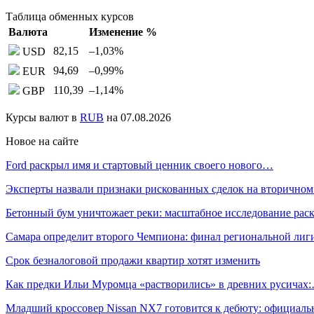
Таблица обменных курсов
Валюта
Изменение %
82,15
–1,03
%
USD
94,69
–0,99
%
EUR
110,39
–1,14
%
GBP
Курсы валют в
RUB
на 07.08.2026
Новое на сайте
Ford раскрыл имя и стартовый ценник своего нового…
Эксперты назвали признаки рискованных сделок на вторичном
Бетонный бум уничтожает реки: масштабное исследование ра
Самара определит второго Чемпиона: финал региональной ли
Срок безналоговой продажи квартир хотят изменить
Как предки Ильи Муромца «растворились» в древних русичах
Младший кроссовер Nissan NX7 готовится к дебюту: официал