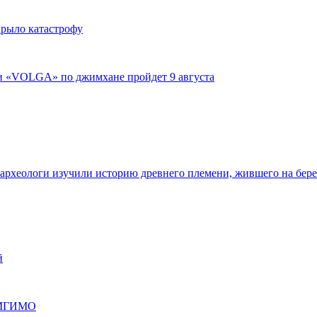
крыло катастрофу
ги «VOLGA» по джимхане пройдет 9 августа
 археологи изучили историю древнего племени, жившего на бер
й
е МГИМО