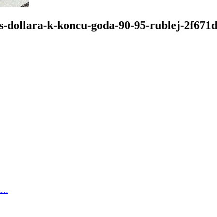
s-dollara-k-koncu-goda-90-95-rublej-2f671
на…