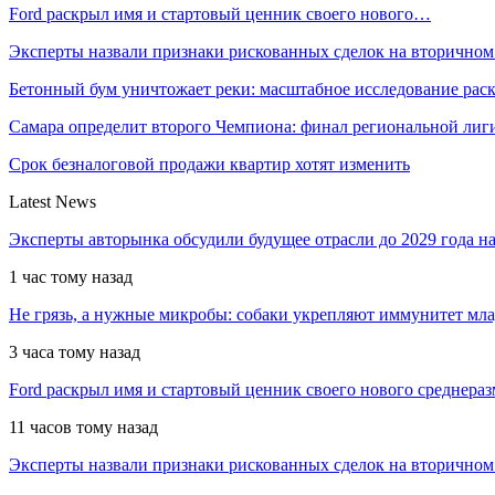
Ford раскрыл имя и стартовый ценник своего нового…
Эксперты назвали признаки рискованных сделок на вторичном
Бетонный бум уничтожает реки: масштабное исследование ра
Самара определит второго Чемпиона: финал региональной ли
Срок безналоговой продажи квартир хотят изменить
Latest News
Эксперты авторынка обсудили будущее отрасли до 2029 года 
1 час тому назад
Не грязь, а нужные микробы: собаки укрепляют иммунитет мл
3 часа тому назад
Ford раскрыл имя и стартовый ценник своего нового среднера
11 часов тому назад
Эксперты назвали признаки рискованных сделок на вторичном