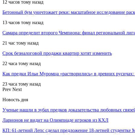
12 часов тому назад
Бетонный бум уничтожает реки: масштабное исследование рас
13 часов тому назад
Самара определит второго Чемпиона: финал региональной ли
21 час тому назад
Срок безналоговой продажи квартир хотят изменить
22 часа тому назад
Как предки Ильи Муромца «растворились» в древних русичах:
23 часа тому назад
Prev
Next
Новость дня
Ученые нашли в зубах предков доказательства любовных связе
Ларионов не видит на Олимпиаде игроков из КХЛ
КП: 61-летний Лепс сделал предложение 18-летней студентк