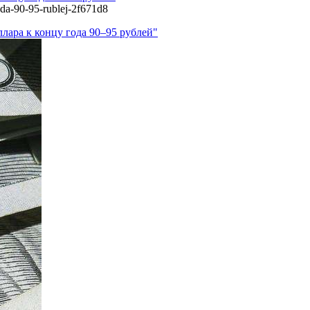
oda-90-95-rublej-2f671d8
лара к концу года 90–95 рублей"