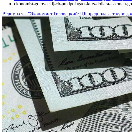
ekonomist-goloveckij-cb-predpolagaet-kurs-dollara-k-koncu-g
Вернуться к "Экономист Головецкий: ЦБ предполагает курс дол