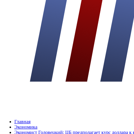
Главная
Экономика
Экономист Головецкий: ЦБ предполагает курс доллара к 