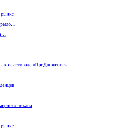
 рынке
скрыло…
ги…
на автофестивале «ПроДвижение»
аденцев
змерного пикапа
 рынке