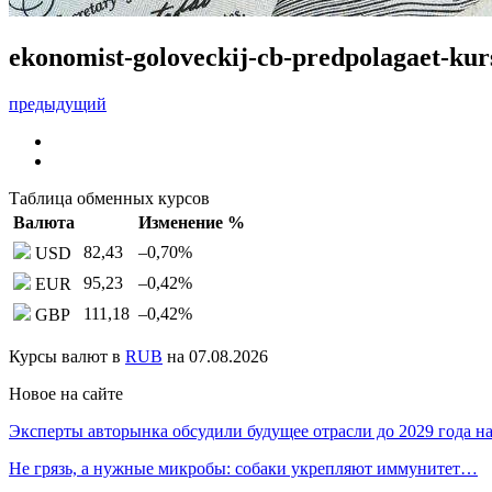
ekonomist-goloveckij-cb-predpolagaet-kur
предыдущий
Таблица обменных курсов
Валюта
Изменение %
82,43
–0,70
%
USD
95,23
–0,42
%
EUR
111,18
–0,42
%
GBP
Курсы валют в
RUB
на 07.08.2026
Новое на сайте
Эксперты авторынка обсудили будущее отрасли до 2029 года 
Не грязь, а нужные микробы: собаки укрепляют иммунитет…