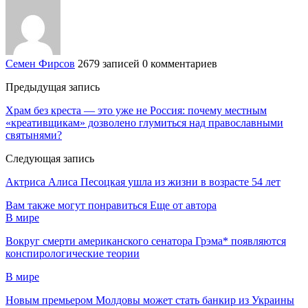
Семен Фирсов
2679 записей
0 комментариев
Предыдущая запись
Храм без креста — это уже не Россия: почему местным
«креативщикам» дозволено глумиться над православными
святынями?
Следующая запись
Актриса Алиса Песоцкая ушла из жизни в возрасте 54 лет
Вам также могут понравиться
Еще от автора
В мире
Вокруг смерти американского сенатора Грэма* появляются
конспирологические теории
В мире
Новым премьером Молдовы может стать банкир из Украины