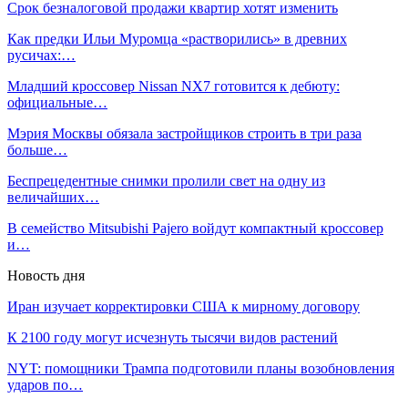
Срок безналоговой продажи квартир хотят изменить
Как предки Ильи Муромца «растворились» в древних
русичах:…
Младший кроссовер Nissan NX7 готовится к дебюту:
официальные…
Мэрия Москвы обязала застройщиков строить в три раза
больше…
Беспрецедентные снимки пролили свет на одну из
величайших…
В семейство Mitsubishi Pajero войдут компактный кроссовер
и…
Новость дня
Иран изучает корректировки США к мирному договору
К 2100 году могут исчезнуть тысячи видов растений
NYT: помощники Трампа подготовили планы возобновления
ударов по…