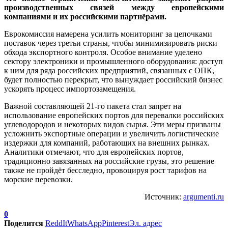
производственных связей между европейскими
компаниями и их российскими партнёрами.
Еврокомиссия намерена усилить мониторинг за цепочками
поставок через третьи страны, чтобы минимизировать риски
обхода экспортного контроля. Особое внимание уделено
сектору электроники и промышленного оборудования: доступ
к ним для ряда российских предприятий, связанных с ОПК,
будет полностью перекрыт, что вынуждает российский бизнес
ускорять процесс импортозамещения.
Важной составляющей 21-го пакета стал запрет на
использование европейских портов для перевалки российских
углеводородов и некоторых видов сырья. Эти меры призваны
усложнить экспортные операции и увеличить логистические
издержки для компаний, работающих на внешних рынках.
Аналитики отмечают, что для европейских портов,
традиционно завязанных на российские грузы, это решение
также не пройдёт бесследно, провоцируя рост тарифов на
морские перевозки.
Источник:
argumenti.ru
0
Поделится
ReddIt
WhatsApp
Pinterest
Эл. адрес