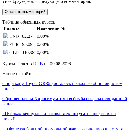
этом браузере для следующего комментария.
Таблица обменных курсов
Валюта
Изменение %
82,27
0,00
%
USD
95,09
0,00
%
EUR
110,98
0,00
%
GBP
Курсы валют в
RUB
на 09.08.2026
Новое на сайте
Спорткару Toyota GR86 досталось несколько обновок, в том
числе…
Сброшенная на Хиросиму атомная бомба создала невиданный
ранее…
«Пчёлка» вернулась и готова всех покусать: представлен
новый…
На фоне глобальной аномальной жары зафиксирована самая