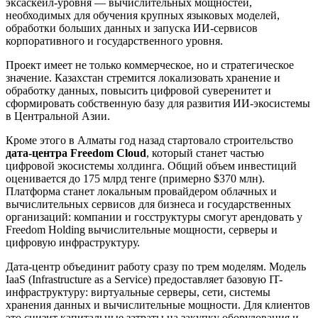
эксаскейл-уровня — вычислительных мощностей,
необходимых для обучения крупных языковых моделей,
обработки больших данных и запуска ИИ-сервисов
корпоративного и государственного уровня.
Проект имеет не только коммерческое, но и стратегическое
значение. Казахстан стремится локализовать хранение и
обработку данных, повысить цифровой суверенитет и
сформировать собственную базу для развития ИИ-экосистемы
в Центральной Азии.
Кроме этого в Алматы год назад стартовало строительство
дата-центра Freedom Cloud
, который станет частью
цифровой экосистемы холдинга. Общий объем инвестиций
оценивается до 175 млрд тенге (примерно $370 млн).
Платформа станет локальным провайдером облачных и
вычислительных сервисов для бизнеса и государственных
организаций: компании и госструктуры смогут арендовать у
Freedom Holding вычислительные мощности, серверы и
цифровую инфраструктуру.
Дата-центр объединит работу сразу по трем моделям. Модель
IaaS (Infrastructure as a Service) предоставляет базовую IT-
инфраструктуру: виртуальные серверы, сети, системы
хранения данных и вычислительные мощности. Для клиентов
это снизит капитальные затраты на закупку оборудования и