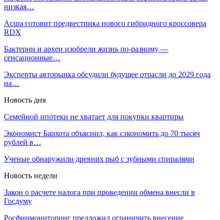
низкая…
Acura готовит предвестника нового гибридного кроссовера
RDX
Бактерии и археи изобрели жизнь по-разному —
сенсационные…
Эксперты авторынка обсудили будущее отрасли до 2029 года
на…
Новость дня
Семейной ипотеки не хватает для покупки квартиры
Экономист Бархота объяснил, как сэкономить до 70 тысяч
рублей в…
Ученые обнаружили древних рыб с зубными спиралями
Новость недели
Закон о расчете налога при проведении обмена внесли в
Госдуму
Росфинмониторинг предложил ограничить внесение