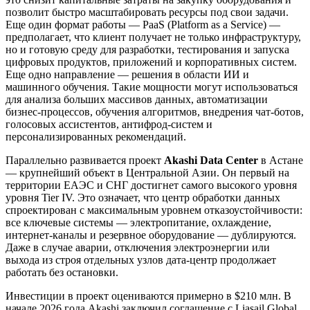
позволит быстро масштабировать ресурсы под свои задачи.
Еще один формат работы — PaaS (Platform as a Service) —
предполагает, что клиент получает не только инфраструктуру,
но и готовую среду для разработки, тестирования и запуска
цифровых продуктов, приложений и корпоративных систем.
Еще одно направление — решения в области ИИ и
машинного обучения. Такие мощности могут использоваться
для анализа больших массивов данных, автоматизации
бизнес-процессов, обучения алгоритмов, внедрения чат-ботов,
голосовых ассистентов, антифрод-систем и
персонализированных рекомендаций.
Параллельно развивается проект
Akashi Data Center
в Астане
— крупнейший объект в Центральной Азии. Он первый на
территории ЕАЭС и СНГ достигнет самого высокого уровня
уровня Tier IV. Это означает, что центр обработки данных
спроектирован с максимальным уровнем отказоустойчивости:
все ключевые системы — электропитание, охлаждение,
интернет-каналы и резервное оборудование — дублируются.
Даже в случае аварии, отключения электроэнергии или
выхода из строя отдельных узлов дата-центр продолжает
работать без остановки.
Инвестиции в проект оцениваются примерно в $210 млн. В
начале 2026 года Akashi заключил соглашение с Liasail Global