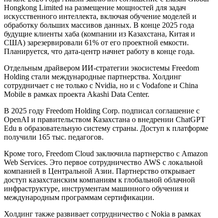
Hongkong Limited на размещение мощностей для задач
искусственного интеллекта, включая обучение моделей и
обработку больших массивов данных. В конце 2025 года
будущие клиенты хаба (компании из Казахстана, Китая и
США) зарезервировали 61% от его проектной емкости.
Планируется, что дата-центр начнет работу в конце года.
Отдельным драйвером ИИ-стратегии экосистемы Freedom
Holding стали международные партнерства. Холдинг
сотрудничает с не только с Nvidia, но и с Vodafone и China
Mobile в рамках проекта Akashi Data Center.
В 2025 году Freedom Holding Corp. подписал соглашение с
OpenAI и правительством Казахстана о внедрении ChatGPT
Edu в образовательную систему страны. Доступ к платформе
получили 165 тыс. педагогов.
Кроме того, Freedom Cloud заключила партнерство с Amazon
Web Services. Это первое сотрудничество AWS с локальной
компанией в Центральной Азии. Партнерство открывает
доступ казахстанским компаниям к глобальной облачной
инфраструктуре, инструментам машинного обучения и
международным программам сертификации.
Холдинг также развивает сотрудничество с Nokia в рамках