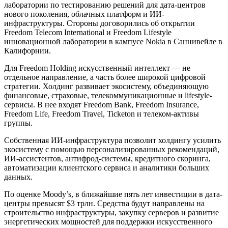
лаборатории по тестированию решений для дата-центров
нового поколения, облачных платформ и ИИ-
инфраструктуры. Стороны договорились об открытии
Freedom Telecom International и Freedom Lifestyle
инновационной лаборатории в кампусе Nokia в Саннивейле в
Калифорнии.
Для Freedom Holding искусственный интеллект — не
отдельное направление, а часть более широкой цифровой
стратегии. Холдинг развивает экосистему, объединяющую
финансовые, страховые, телекоммуникационные и lifestyle-
сервисы. В нее входят Freedom Bank, Freedom Insurance,
Freedom Life, Freedom Travel, Ticketon и телеком-активы
группы.
Собственная ИИ-инфраструктура позволит холдингу усилить
экосистему с помощью персонализированных рекомендаций,
ИИ-ассистентов, антифрод-системы, кредитного скоринга,
автоматизации клиентского сервиса и аналитики больших
данных.
По оценке Moody’s, в ближайшие пять лет инвестиции в дата-
центры превысят $3 трлн. Средства будут направлены на
строительство инфраструктуры, закупку серверов и развитие
энергетических мощностей для поддержки искусственного