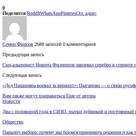
0
Поделится
ReddIt
WhatsApp
Pinterest
Эл. адрес
Семен Фирсов
2688 записей
0 комментариев
Предыдущая запись
Ски-альпинист Никита Филиппов завоевал серебро в спринте 
Следующая запись
«Дед Пашиняна воевал за вермахт»: Цыганова — о связи русо
Вам также могут понравиться
Еще от автора
Новости
Два с половиной года в СИЗО, пытки дубинкой и постоянный 
Общество
Паралич выбора: почему мы боимся принимать решения и как 