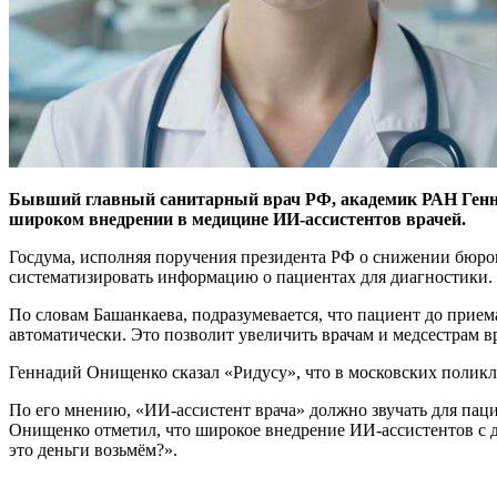
Бывший главный санитарный врач РФ, академик РАН Генна
широком внедрении в медицине ИИ-ассистентов врачей.
Госдума, исполняя поручения президента РФ о снижении бюрок
систематизировать информацию о пациентах для диагностики.
По словам Башанкаева, подразумевается, что пациент до прие
автоматически. Это позволит увеличить врачам и медсестрам в
Геннадий Онищенко сказал «Ридусу», что в московских поликл
По его мнению, «ИИ-ассистент врача» должно звучать для пац
Онищенко отметил, что широкое внедрение ИИ-ассистентов с д
это деньги возьмём?».