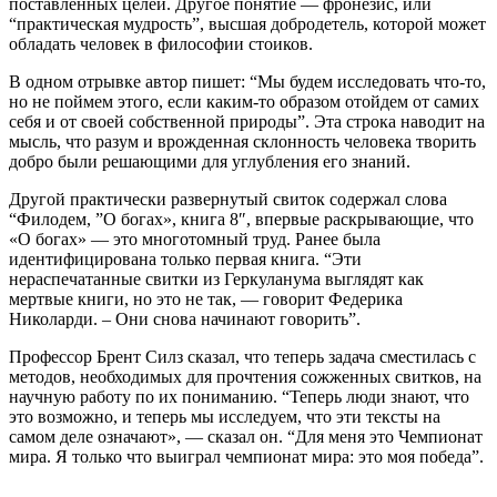
поставленных целей. Другое понятие — фронезис, или
“практическая мудрость”, высшая добродетель, которой может
обладать человек в философии стоиков.
В одном отрывке автор пишет: “Мы будем исследовать что-то,
но не поймем этого, если каким-то образом отойдем от самих
себя и от своей собственной природы”. Эта строка наводит на
мысль, что разум и врожденная склонность человека творить
добро были решающими для углубления его знаний.
Другой практически развернутый свиток содержал слова
“Филодем, ”О богах», книга 8″, впервые раскрывающие, что
«О богах» — это многотомный труд. Ранее была
идентифицирована только первая книга. “Эти
нераспечатанные свитки из Геркуланума выглядят как
мертвые книги, но это не так, — говорит Федерика
Николарди. – Они снова начинают говорить”.
Профессор Брент Силз сказал, что теперь задача сместилась с
методов, необходимых для прочтения сожженных свитков, на
научную работу по их пониманию. “Теперь люди знают, что
это возможно, и теперь мы исследуем, что эти тексты на
самом деле означают», — сказал он. “Для меня это Чемпионат
мира. Я только что выиграл чемпионат мира: это моя победа”.