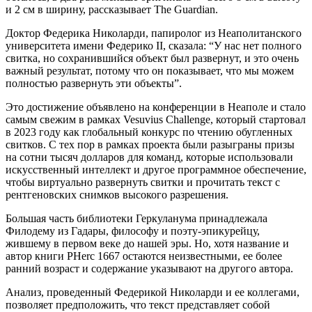
и 2 см в ширину, рассказывает The Guardian.
Доктор Федерика Николарди, папиролог из Неаполитанского
университета имени Федерико II, сказала: “У нас нет полного
свитка, но сохранившийся объект был развернут, и это очень
важный результат, потому что он показывает, что мы можем
полностью развернуть эти объекты”.
Это достижение объявлено на конференции в Неаполе и стало
самым свежим в рамках Vesuvius Challenge, который стартовал
в 2023 году как глобальный конкурс по чтению обугленных
свитков. С тех пор в рамках проекта были разыграны призы
на сотни тысяч долларов для команд, которые использовали
искусственный интеллект и другое программное обеспечение,
чтобы виртуально развернуть свитки и прочитать текст с
рентгеновских снимков высокого разрешения.
Большая часть библиотеки Геркуланума принадлежала
Филодему из Гадары, философу и поэту-эпикурейцу,
жившему в первом веке до нашей эры. Но, хотя название и
автор книги PHerc 1667 остаются неизвестными, ее более
ранний возраст и содержание указывают на другого автора.
Анализ, проведенный Федерикой Николарди и ее коллегами,
позволяет предположить, что текст представляет собой