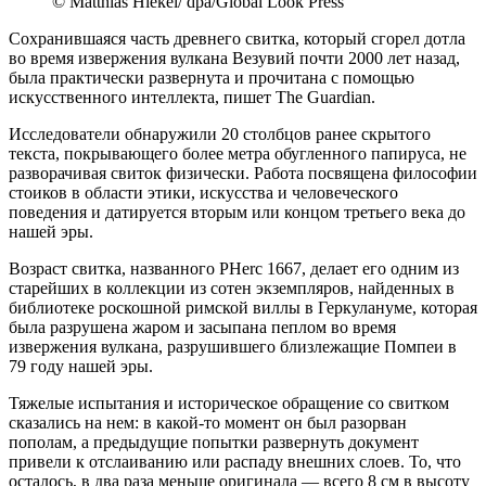
© Matthias Hiekel/ dpa/Global Look Press
Сохранившаяся часть древнего свитка, который сгорел дотла
во время извержения вулкана Везувий почти 2000 лет назад,
была практически развернута и прочитана с помощью
искусственного интеллекта, пишет The Guardian.
Исследователи обнаружили 20 столбцов ранее скрытого
текста, покрывающего более метра обугленного папируса, не
разворачивая свиток физически. Работа посвящена философии
стоиков в области этики, искусства и человеческого
поведения и датируется вторым или концом третьего века до
нашей эры.
Возраст свитка, названного PHerc 1667, делает его одним из
старейших в коллекции из сотен экземпляров, найденных в
библиотеке роскошной римской виллы в Геркулануме, которая
была разрушена жаром и засыпана пеплом во время
извержения вулкана, разрушившего близлежащие Помпеи в
79 году нашей эры.
Тяжелые испытания и историческое обращение со свитком
сказались на нем: в какой-то момент он был разорван
пополам, а предыдущие попытки развернуть документ
привели к отслаиванию или распаду внешних слоев. То, что
осталось, в два раза меньше оригинала — всего 8 см в высоту