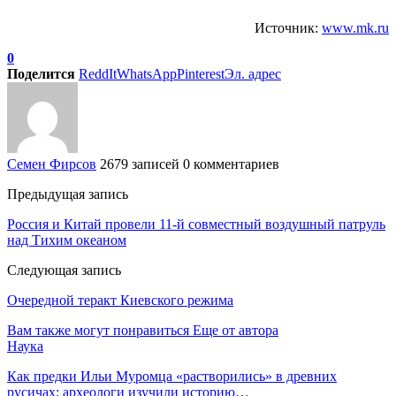
Источник:
www.mk.ru
0
Поделится
ReddIt
WhatsApp
Pinterest
Эл. адрес
Семен Фирсов
2679 записей
0 комментариев
Предыдущая запись
Россия и Китай провели 11-й совместный воздушный патруль
над Тихим океаном
Следующая запись
Очередной теракт Киевского режима
Вам также могут понравиться
Еще от автора
Наука
Как предки Ильи Муромца «растворились» в древних
русичах: археологи изучили историю…