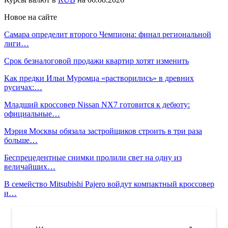
Новое на сайте
Самара определит второго Чемпиона: финал региональной
лиги…
Срок безналоговой продажи квартир хотят изменить
Как предки Ильи Муромца «растворились» в древних
русичах:…
Младший кроссовер Nissan NX7 готовится к дебюту:
официальные…
Мэрия Москвы обязала застройщиков строить в три раза
больше…
Беспрецедентные снимки пролили свет на одну из
величайших…
В семейство Mitsubishi Pajero войдут компактный кроссовер
и…