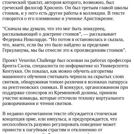
стоический трактат, автором которого, возможно, был
греческий философ Хрисипп. Он был третьим главой школы
стоиков, и у него есть другие работы в коллекции. В тексте
говорится о его племяннике и ученике Аристокреоне.
“Сначала мы думали, что это мог быть эпикуреец,
рассказывающий о доктрине стоиков”, — рассказывает
Федерика Николарди. “Но потом я остановилась и сказала,
что, знаете, если бы это было найдено за пределами
Геркуланума, мы бы отнесли это к произведениям стоиков”.
Проект Vesuvius Challenge был основан на работах профессора
Брента Силза, специалиста по информатике из Университета
Кентукки. Он показал, как можно обучить алгоритмы
машинного обучения считывать чернила на скрытых слоях
свитков, обнаруживая тонкие различия в волокнах папируса
на рентгеновских снимках. В конкурсе, организованном при
поддержке спонсоров из Кремниевой долины, приняли
участие команды, которые отточили технику виртуального
разворачивания и чтения свитков.
В недавно прочитанном тексте обсуждается стоическая
концепция орме, или импульса, и предупреждается, что
неспособность разумно регулировать поведение может
привести к пагубным страстям и отклонению от