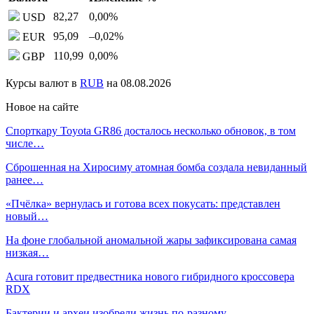
82,27
0,00
%
USD
95,09
–0,02
%
EUR
110,99
0,00
%
GBP
Курсы валют в
RUB
на 08.08.2026
Новое на сайте
Спорткару Toyota GR86 досталось несколько обновок, в том
числе…
Сброшенная на Хиросиму атомная бомба создала невиданный
ранее…
«Пчёлка» вернулась и готова всех покусать: представлен
новый…
На фоне глобальной аномальной жары зафиксирована самая
низкая…
Acura готовит предвестника нового гибридного кроссовера
RDX
Бактерии и археи изобрели жизнь по-разному —