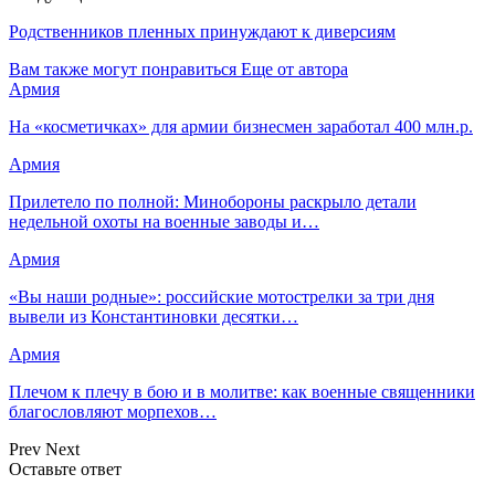
Родственников пленных принуждают к диверсиям
Вам также могут понравиться
Еще от автора
Армия
На «косметичках» для армии бизнесмен заработал 400 млн.р.
Армия
Прилетело по полной: Минобороны раскрыло детали
недельной охоты на военные заводы и…
Армия
«Вы наши родные»: российские мотострелки за три дня
вывели из Константиновки десятки…
Армия
Плечом к плечу в бою и в молитве: как военные священники
благословляют морпехов…
Prev
Next
Оставьте ответ