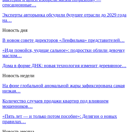
сенсационные…
Эксперты авторынка обсудили будущее отрасли до 2029 года
на…
Новость дня
В новом совете директоров «Ленфильма» представителей…
«Иди помойся, чудище сальное»: подростки облили девочку
маслом…
Дома в форме ДНК: новая технология изменит деревянное…
Новость недели
На фоне глобальной аномальной жары зафиксирована самая
низкая…
Количество случаев продажи квартир под влиянием
мошенников…
«Пять лет — и только потом пособие»: Делягин о новых
правилах…
Новость месяца