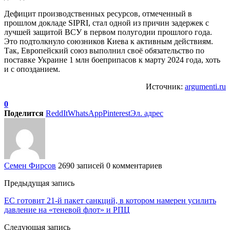
Дефицит производственных ресурсов, отмеченный в
прошлом докладе SIPRI, стал одной из причин задержек с
лучшей защитой ВСУ в первом полугодии прошлого года.
Это подтолкнуло союзников Киева к активным действиям.
Так, Европейский союз выполнил своё обязательство по
поставке Украине 1 млн боеприпасов к марту 2024 года, хоть
и с опозданием.
Источник:
argumenti.ru
0
Поделится
ReddIt
WhatsApp
Pinterest
Эл. адрес
Семен Фирсов
2690 записей
0 комментариев
Предыдущая запись
ЕC готовит 21-й пакет санкций, в котором намерен усилить
давление на «теневой флот» и РПЦ
Следующая запись