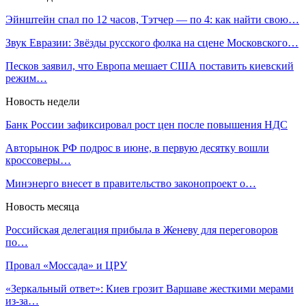
Эйнштейн спал по 12 часов, Тэтчер — по 4: как найти свою…
Звук Евразии: Звёзды русского фолка на сцене Московского…
Песков заявил, что Европа мешает США поставить киевский
режим…
Новость недели
Банк России зафиксировал рост цен после повышения НДС
Авторынок РФ подрос в июне, в первую десятку вошли
кроссоверы…
Минэнерго внесет в правительство законопроект о…
Новость месяца
Российская делегация прибыла в Женеву для переговоров
по…
Провал «Моссада» и ЦРУ
«Зеркальный ответ»: Киев грозит Варшаве жесткими мерами
из-за…