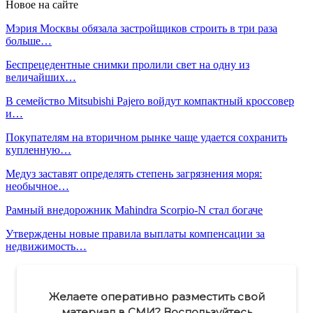
Новое на сайте
Мэрия Москвы обязала застройщиков строить в три раза
больше…
Беспрецедентные снимки пролили свет на одну из
величайших…
В семейство Mitsubishi Pajero войдут компактный кроссовер
и…
Покупателям на вторичном рынке чаще удается сохранить
купленную…
Медуз заставят определять степень загрязнения моря:
необычное…
Рамный внедорожник Mahindra Scorpio-N стал богаче
Утверждены новые правила выплаты компенсации за
недвижимость…
Желаете оперативно разместить свой
материал в СМИ? Воспользуйтесь