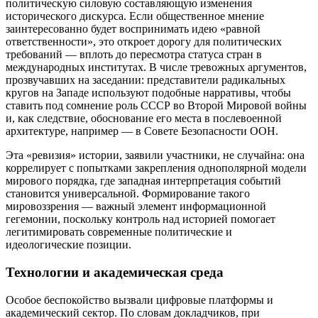
политическую силовую составляющую изменения
исторического дискурса. Если общественное мнение
заинтересованно будет воспринимать идею «равной
ответственности», это откроет дорогу для политических
требований — вплоть до пересмотра статуса стран в
международных институтах. В числе тревожных аргументов,
прозвучавших на заседании: представители радикальных
кругов на Западе используют подобные нарративы, чтобы
ставить под сомнение роль СССР во Второй Мировой войны
и, как следствие, обоснование его места в послевоенной
архитектуре, например — в Совете Безопасности ООН.
Эта «ревизия» истории, заявили участники, не случайна: она
коррелирует с попытками закрепления однополярной модели
мирового порядка, где западная интерпретация событий
становится универсальной. Формирование такого
мировоззрения — важный элемент информационной
гегемонии, поскольку контроль над историей помогает
легитимировать современные политические и
идеологические позиции.
Технологии и академическая среда
Особое беспокойство вызвали цифровые платформы и
академический сектор. По словам докладчиков, при