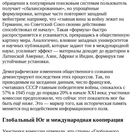
обращении к популярным поисковым системам пользователь
получает «сбалансированные», но упрощённые
формулировки, которые часто повторяют западный
мейнстрим: например, что «главная вина за войну лежит на
Германии, но Советский Союз своими действиями
способствовал её началу». Такая «формула» быстро
распространяется и усваивается, превращаясь в общественную
картину мира. Аналогично, влияние западных университетов
и научных публикаций, которые задают тон в международной
науке, усиливает эффект — материалы доходят до аудитории в
Латинской Америке, Азии, Африке и Индии, формируя там
устойчивые установки.
Демографические изменения общественного сознания
демонстрируют последствия этих процессов. Так, по
приводимым на заседании данным, число французов,
считавших СССР главным победителем войны, снижалось с
57% в 1945 году до порядка 20% в начале XXI века; участники
комиссии предположили, что сейчас этот показатель мог бы
быть ещё ниже. Это — маркер того, как историческая память
меняется под воздействием информационного поля.
Глобальный Юг и международная кооперация
Участники комиссии отмечали, что страны «Глобального