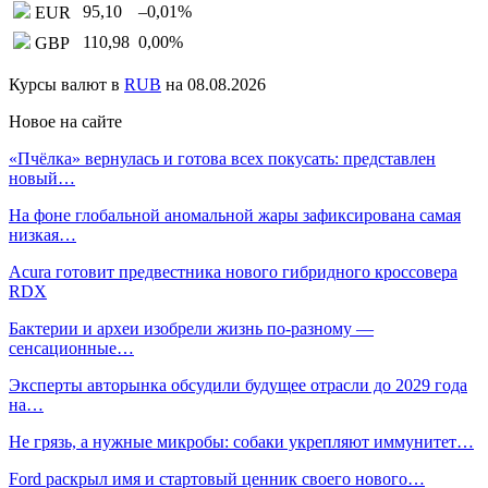
95,10
–0,01
%
EUR
110,98
0,00
%
GBP
Курсы валют в
RUB
на 08.08.2026
Новое на сайте
«Пчёлка» вернулась и готова всех покусать: представлен
новый…
На фоне глобальной аномальной жары зафиксирована самая
низкая…
Acura готовит предвестника нового гибридного кроссовера
RDX
Бактерии и археи изобрели жизнь по-разному —
сенсационные…
Эксперты авторынка обсудили будущее отрасли до 2029 года
на…
Не грязь, а нужные микробы: собаки укрепляют иммунитет…
Ford раскрыл имя и стартовый ценник своего нового…