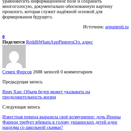
уравновесить информационное поле и сохранить
многоголосую, документально обоснованную картину
прошлого, которая служит надёжной основой для
формирования будущего.
Источник:
argumenti.ru
0
Поделится
ReddIt
WhatsApp
Pinterest
Эл. адрес
Семен Фирсов
2688 записей
0 комментариев
Предыдущая запись
Врач Хан: Объем бедер может указывать на
продолжительность жизни
Следующая запись
Известная певица выразила своё возмущение: дочь Ирины
Фарион требует вбивать в голову украинских детей идеи
нацизма со школьной скамьи?