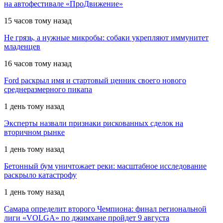
на автофестивале «ПроДвижение»
15 часов тому назад
Не грязь, а нужные микробы: собаки укрепляют иммунитет
младенцев
16 часов тому назад
Ford раскрыл имя и стартовый ценник своего нового
среднеразмерного пикапа
1 день тому назад
Эксперты назвали признаки рискованных сделок на
вторичном рынке
1 день тому назад
Бетонный бум уничтожает реки: масштабное исследование
раскрыло катастрофу
1 день тому назад
Самара определит второго Чемпиона: финал региональной
лиги «VOLGA» по джимхане пройдет 9 августа