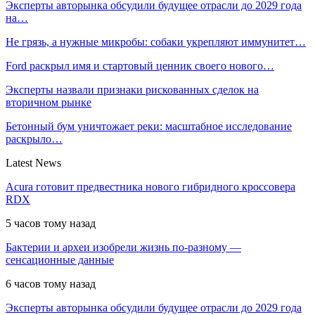
Эксперты авторынка обсудили будущее отрасли до 2029 года
на…
Не грязь, а нужные микробы: собаки укрепляют иммунитет…
Ford раскрыл имя и стартовый ценник своего нового…
Эксперты назвали признаки рискованных сделок на
вторичном рынке
Бетонный бум уничтожает реки: масштабное исследование
раскрыло…
Latest News
Acura готовит предвестника нового гибридного кроссовера
RDX
5 часов тому назад
Бактерии и археи изобрели жизнь по-разному —
сенсационные данные
6 часов тому назад
Эксперты авторынка обсудили будущее отрасли до 2029 года