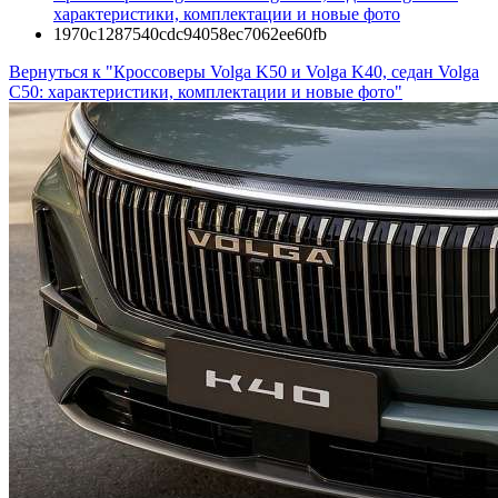
характеристики, комплектации и новые фото
1970c1287540cdc94058ec7062ee60fb
Вернуться к "Кроссоверы Volga K50 и Volga K40, седан Volga
C50: характеристики, комплектации и новые фото"