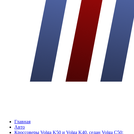
Главная
Авто
Кроссоверы Volga K50 и Volga K40, седан Volga C50: