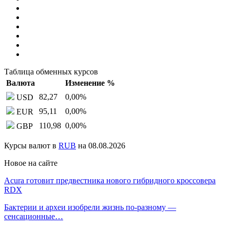
Таблица обменных курсов
Валюта
Изменение %
82,27
0,00
%
USD
95,11
0,00
%
EUR
110,98
0,00
%
GBP
Курсы валют в
RUB
на 08.08.2026
Новое на сайте
Acura готовит предвестника нового гибридного кроссовера
RDX
Бактерии и археи изобрели жизнь по-разному —
сенсационные…