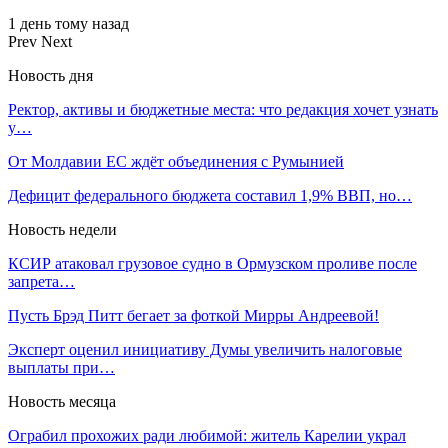
1 день тому назад
Prev
Next
Новость дня
Ректор, активы и бюджетные места: что редакция хочет узнать
у…
От Молдавии ЕС ждёт объединения с Румынией
Дефицит федерального бюджета составил 1,9% ВВП, но…
Новость недели
КСИР атаковал грузовое судно в Ормузском проливе после
запрета…
Пусть Брэд Питт бегает за фоткой Мирры Андреевой!
Эксперт оценил инициативу Думы увеличить налоговые
выплаты при…
Новость месяца
Ограбил прохожих ради любимой: житель Карелии украл