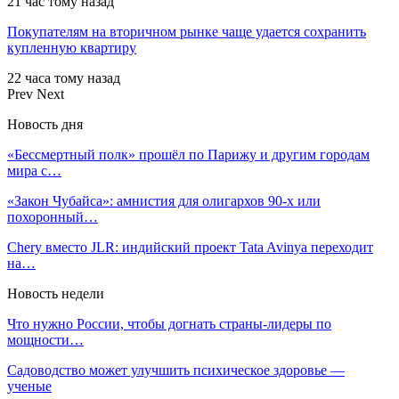
21 час тому назад
Покупателям на вторичном рынке чаще удается сохранить
купленную квартиру
22 часа тому назад
Prev
Next
Новость дня
«Бессмертный полк» прошёл по Парижу и другим городам
мира с…
«Закон Чубайса»: амнистия для олигархов 90-х или
похоронный…
Chery вместо JLR: индийский проект Tata Avinya переходит
на…
Новость недели
Что нужно России, чтобы догнать страны-лидеры по
мощности…
Садоводство может улучшить психическое здоровье —
ученые