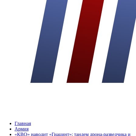
Главная
Армия
«КВО» наводит «Гиацинт»: тандем дрона-разведчика и