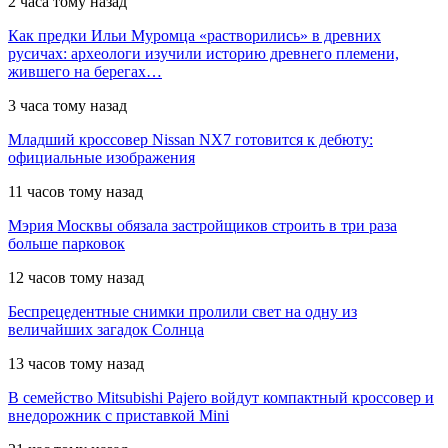
2 часа тому назад
Как предки Ильи Муромца «растворились» в древних
русичах: археологи изучили историю древнего племени,
жившего на берегах…
3 часа тому назад
Младший кроссовер Nissan NX7 готовится к дебюту:
официальные изображения
11 часов тому назад
Мэрия Москвы обязала застройщиков строить в три раза
больше парковок
12 часов тому назад
Беспрецедентные снимки пролили свет на одну из
величайших загадок Солнца
13 часов тому назад
В семейство Mitsubishi Pajero войдут компактный кроссовер и
внедорожник с приставкой Mini