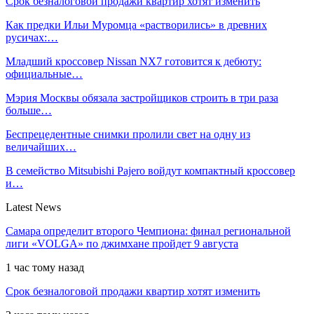
Срок безналоговой продажи квартир хотят изменить
Как предки Ильи Муромца «растворились» в древних
русичах:…
Младший кроссовер Nissan NX7 готовится к дебюту:
официальные…
Мэрия Москвы обязала застройщиков строить в три раза
больше…
Беспрецедентные снимки пролили свет на одну из
величайших…
В семейство Mitsubishi Pajero войдут компактный кроссовер
и…
Latest News
Самара определит второго Чемпиона: финал региональной
лиги «VOLGA» по джимхане пройдет 9 августа
1 час тому назад
Срок безналоговой продажи квартир хотят изменить