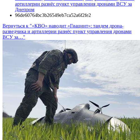
артиллерии разнёс пункт управления дронами ВСУ за
Днепром
96de60764bc3b26549eb7ca52a6f2fe2
Вернуться к "«КВО» наводит «Гиацинт»: тандем дрона-
разведчика и артиллерии разнёс пункт управления дронами
ВСУ за…"