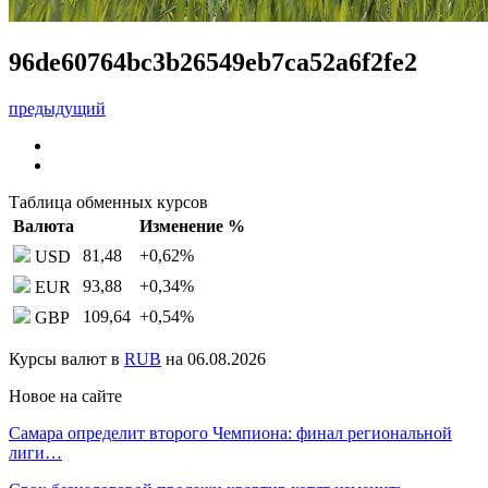
96de60764bc3b26549eb7ca52a6f2fe2
предыдущий
Таблица обменных курсов
Валюта
Изменение %
81,48
+0,62
%
USD
93,88
+0,34
%
EUR
109,64
+0,54
%
GBP
Курсы валют в
RUB
на 06.08.2026
Новое на сайте
Самара определит второго Чемпиона: финал региональной
лиги…