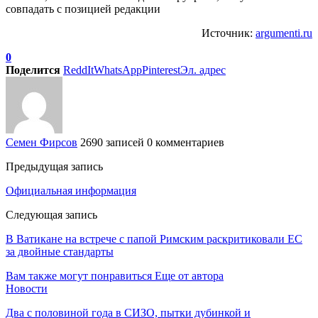
совпадать с позицией редакции
Источник:
argumenti.ru
0
Поделится
ReddIt
WhatsApp
Pinterest
Эл. адрес
Семен Фирсов
2690 записей
0 комментариев
Предыдущая запись
Официальная информация
Следующая запись
В Ватикане на встрече с папой Римским раскритиковали ЕС
за двойные стандарты
Вам также могут понравиться
Еще от автора
Новости
Два с половиной года в СИЗО, пытки дубинкой и