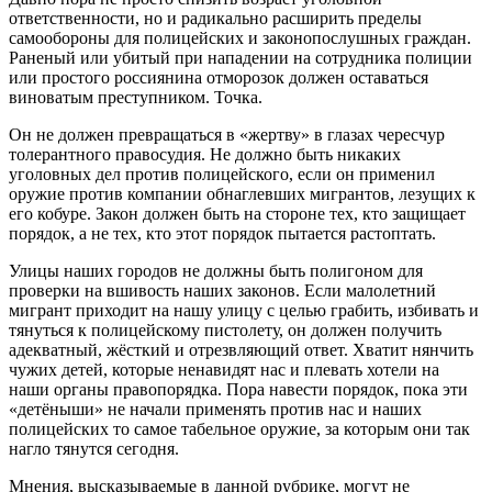
ответственности, но и радикально расширить пределы
самообороны для полицейских и законопослушных граждан.
Раненый или убитый при нападении на сотрудника полиции
или простого россиянина отморозок должен оставаться
виноватым преступником. Точка.
Он не должен превращаться в «жертву» в глазах чересчур
толерантного правосудия. Не должно быть никаких
уголовных дел против полицейского, если он применил
оружие против компании обнаглевших мигрантов, лезущих к
его кобуре. Закон должен быть на стороне тех, кто защищает
порядок, а не тех, кто этот порядок пытается растоптать.
Улицы наших городов не должны быть полигоном для
проверки на вшивость наших законов. Если малолетний
мигрант приходит на нашу улицу с целью грабить, избивать и
тянуться к полицейскому пистолету, он должен получить
адекватный, жёсткий и отрезвляющий ответ. Хватит нянчить
чужих детей, которые ненавидят нас и плевать хотели на
наши органы правопорядка. Пора навести порядок, пока эти
«детёныши» не начали применять против нас и наших
полицейских то самое табельное оружие, за которым они так
нагло тянутся сегодня.
Мнения, высказываемые в данной рубрике, могут не