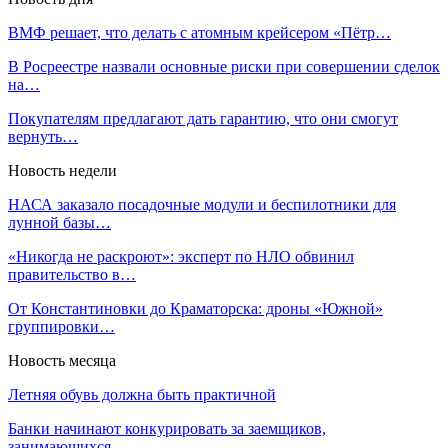
ВМФ решает, что делать с атомным крейсером «Пётр…
В Росреестре назвали основные риски при совершении сделок
на…
Покупателям предлагают дать гарантию, что они смогут
вернуть…
Новость недели
НАСА заказало посадочные модули и беспилотники для
лунной базы…
«Никогда не раскроют»: эксперт по НЛО обвинил
правительство в…
От Константиновки до Краматорска: дроны «Южной»
группировки…
Новость месяца
Летняя обувь должна быть практичной
Банки начинают конкурировать за заемщиков,
занимающихся…