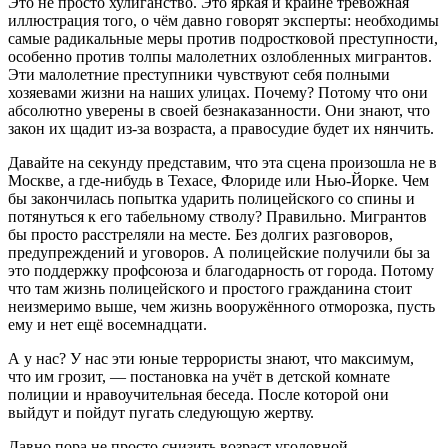
Это не просто хулиганство. Это яркая и крайне тревожная
иллюстрация того, о чём давно говорят эксперты: необходимы
самые радикальные меры против подростковой преступности,
особенно против толпы малолетних озлобленных мигрантов.
Эти малолетние преступники чувствуют себя полными
хозяевами жизни на наших улицах. Почему? Потому что они
абсолютно уверены в своей безнаказанности. Они знают, что
закон их щадит из-за возраста, а правосудие будет их нянчить.
Давайте на секунду представим, что эта сцена произошла не в
Москве, а где-нибудь в Техасе, Флориде или Нью-Йорке. Чем
бы закончилась попытка ударить полицейского со спины и
потянуться к его табельному стволу? Правильно. Мигрантов
бы просто расстреляли на месте. Без долгих разговоров,
предупреждений и уговоров. А полицейские получили бы за
это поддержку профсоюза и благодарность от города. Потому
что там жизнь полицейского и простого гражданина стоит
неизмеримо выше, чем жизнь вооружённого отморозка, пусть
ему и нет ещё восемнадцати.
А у нас? У нас эти юные террористы знают, что максимум,
что им грозит, — постановка на учёт в детской комнате
полиции и нравоучительная беседа. После которой они
выйдут и пойдут пугать следующую жертву.
Давно пора не просто снизить возраст уголовной