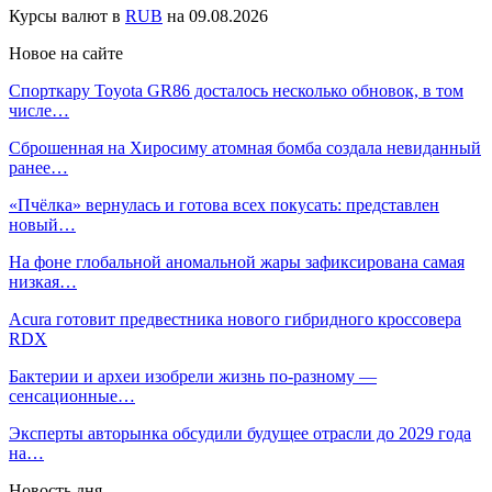
Курсы валют в
RUB
на 09.08.2026
Новое на сайте
Спорткару Toyota GR86 досталось несколько обновок, в том
числе…
Сброшенная на Хиросиму атомная бомба создала невиданный
ранее…
«Пчёлка» вернулась и готова всех покусать: представлен
новый…
На фоне глобальной аномальной жары зафиксирована самая
низкая…
Acura готовит предвестника нового гибридного кроссовера
RDX
Бактерии и археи изобрели жизнь по-разному —
сенсационные…
Эксперты авторынка обсудили будущее отрасли до 2029 года
на…
Новость дня