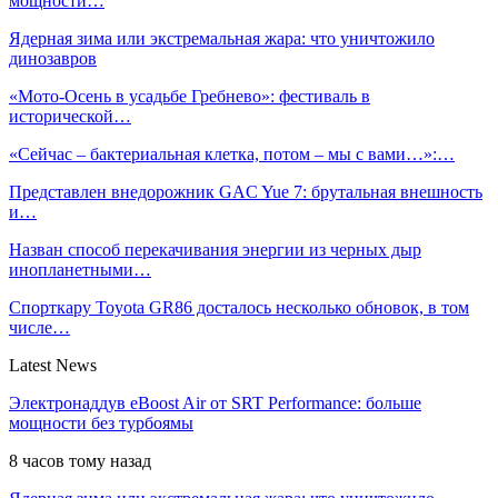
мощности…
Ядерная зима или экстремальная жара: что уничтожило
динозавров
«Мото-Осень в усадьбе Гребнево»: фестиваль в
исторической…
«Сейчас – бактериальная клетка, потом – мы с вами…»:…
Представлен внедорожник GAC Yue 7: брутальная внешность
и…
Назван способ перекачивания энергии из черных дыр
инопланетными…
Спорткару Toyota GR86 досталось несколько обновок, в том
числе…
Latest News
Электронаддув eBoost Air от SRT Performance: больше
мощности без турбоямы
8 часов тому назад