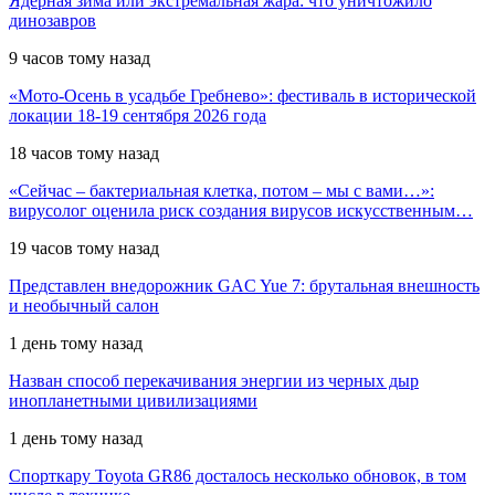
Ядерная зима или экстремальная жара: что уничтожило
динозавров
9 часов тому назад
«Мото-Осень в усадьбе Гребнево»: фестиваль в исторической
локации 18-19 сентября 2026 года
18 часов тому назад
«Сейчас – бактериальная клетка, потом – мы с вами…»:
вирусолог оценила риск создания вирусов искусственным…
19 часов тому назад
Представлен внедорожник GAC Yue 7: брутальная внешность
и необычный салон
1 день тому назад
Назван способ перекачивания энергии из черных дыр
инопланетными цивилизациями
1 день тому назад
Спорткару Toyota GR86 досталось несколько обновок, в том