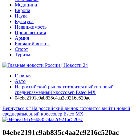
Медицина
Европа
Наука
Культура
Недвижимость
Происшествия
Армия
Ближний восток
Спорт
Туризм
Главная
Авто
На российский рынок готовится выйти новый
среднеразмерный кроссовер Esteo MX
04ebe2191c9ab835c4aa2c9216c520ac
Вернуться к "На российский рынок готовится выйти новый
среднеразмерный кроссовер Esteo MX"
04ebe2191c9ab835c4aa2c9216c520ac