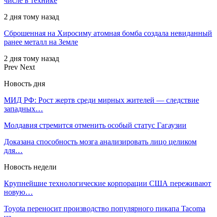
числе в технике
2 дня тому назад
Сброшенная на Хиросиму атомная бомба создала невиданный
ранее металл на Земле
2 дня тому назад
Prev
Next
Новость дня
МИД РФ: Рост жертв среди мирных жителей — следствие
западных…
Молдавия стремится отменить особый статус Гагаузии
Доказана способность мозга анализировать лицо целиком
для…
Новость недели
Крупнейшие технологические корпорации США переживают
новую…
Toyota переносит производство популярного пикапа Tacoma