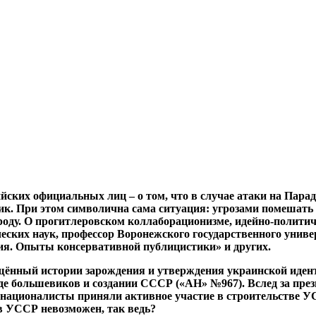
ких официальных лиц – о том, что в случае атаки на Парад 
ник. При этом символична сама ситуация: угрозами помешат
оду. О прогитлеровском коллаборационизме, идейно-полити
ких наук, профессор Воронежского государственного универ
ия. Опыты консервативной публицистики» и других.
ённый истории зарождения и утверждения украинской иденти
беде большевиков и создании СССР («АН» №967). Вслед за пр
е националисты приняли активное участие в строительстве У
 УССР невозможен, так ведь?