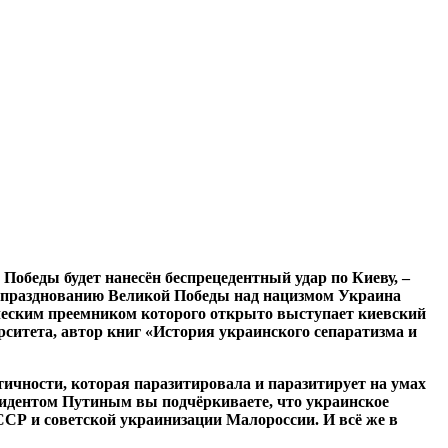
Победы будет нанесён беспрецедентный удар по Киеву, –
ь празднованию Великой Победы над нацизмом Украина
ческим преемником которого открыто выступает киевский
ситета, автор книг «История украинского сепаратизма и
чности, которая паразитировала и паразитирует на умах
езидентом Путиным вы подчёркиваете, что украинское
ССР и советской украинизации Малороссии. И всё же в