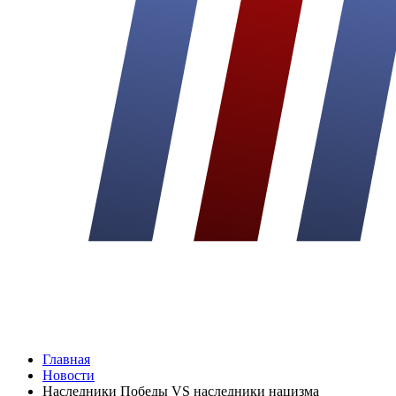
Главная
Новости
Наследники Победы VS наследники нацизма