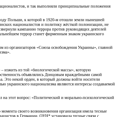
х националистов, и так выполняли принципиальные положения
оду Польши, к которой в 1920-м отошли земли нынешней
инских националистов и политику жёсткой полонизации, не
развернули кампанию террора против руководящих деятелей
 дальнейшем террор станет фирменным знаком украинского
им из организаторов «Союза освобождения Украины», главной
изма».
го – изжить из той «биологической массы», которую
ударственность объявлялись Донцовым враждебными самой
ва. Это некий орден, в который должны войти носители
алью украинского национализма являются интересы создаваемой
ил на этот вопрос: «Политический и морально-психологический
о момента своего возникновения организация имела тесные
 нацистов в Германии, ОУН* установила тесные связи с