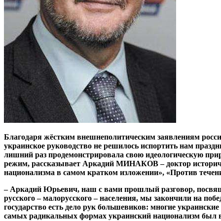
Благодаря жёстким внешнеполитическим заявлениям российс
украинское руководство не решилось испортить нам празд
лишний раз продемонстрировала свою идеологическую прир
режим, рассказывает Аркадий МИНАКОВ – доктор историчес
национализма в самом кратком изложении», «Против течен
– Аркадий
Юрьевич, наш с вами прошлый разговор, посвящ
русского – малорусского – населения, мы закончили на по
государство есть дело рук большевиков: многие украински
самых радикальных формах украинский национализм был в