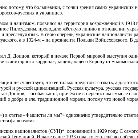
енно потому, что большевики, с точки зрения самих украински
россов-русских в украинцев.
м и нацизмом, появился на территории возрождённой в 1918 г
анное Пилсудским, проводило жёсткую линию в отношении укра
но и преследуя язык. В свою очередь, украинские националисты 
судского, а в 1924-м – на президента Польши Войцеховского. В
ал Д. Донцов, который в начале Первой мировой выступил одн
тве «санитарного кордона», защищающего Европу от «панмосков
ации не существует, что её только предстоит создать, а для это
льтурой и русской цивилизацией. Русская культура, русская гос
тал Донцов, – особая каста, причём не в переносном смысле сло
ений о добре и зле, традиционной морали, потому что новой мор
Н») в статье «Фашисты ли мы?» однозначно утвердительно ответ
яется фашизмом».
нских националистов (ОУН)*, основанной в 1929 году. С самог
ской Германией. И даже ранее 1933 года, то есть ещё до победы