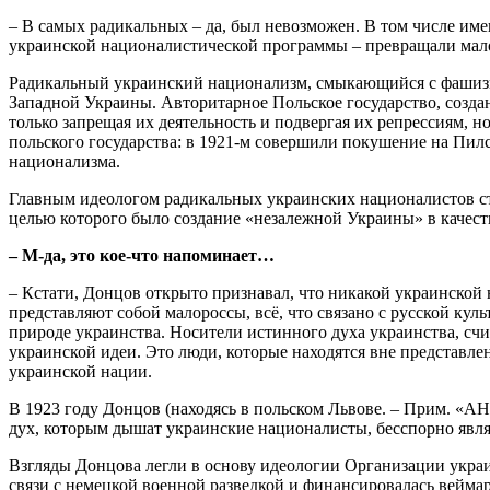
– В самых радикальных – да, был невозможен. В том числе им
украинской националистической программы – превращали мало
Радикальный украинский национализм, смыкающийся с фашизмо
Западной Украины. Авторитарное Польское государство, созд
только запрещая их деятельность и подвергая их репрессиям, 
польского государства: в 1921-м совершили покушение на Пил
национализма.
Главным идеологом радикальных украинских националистов ст
целью которого было создание «незалежной Украины» в качес
– М-да, это кое-что напоминает…
– Кстати, Донцов открыто признавал, что никакой украинской н
представляют собой малороссы, всё, что связано с русской ку
природе украинства. Носители истинного духа украинства, счи
украинской идеи. Это люди, которые находятся вне представл
украинской нации.
В 1923 году Донцов (находясь в польском Львове. – Прим. «А
дух, которым дышат украинские националисты, бесспорно явл
Взгляды Донцова легли в основу идеологии Организации украи
связи с немецкой военной разведкой и финансировалась веймар