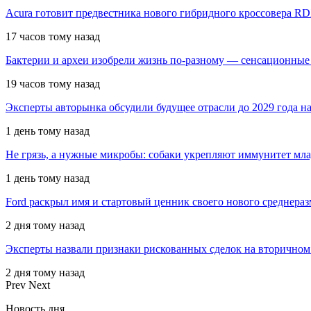
Acura готовит предвестника нового гибридного кроссовера R
17 часов тому назад
Бактерии и археи изобрели жизнь по-разному — сенсационные
19 часов тому назад
Эксперты авторынка обсудили будущее отрасли до 2029 года 
1 день тому назад
Не грязь, а нужные микробы: собаки укрепляют иммунитет мл
1 день тому назад
Ford раскрыл имя и стартовый ценник своего нового среднера
2 дня тому назад
Эксперты назвали признаки рискованных сделок на вторичном
2 дня тому назад
Prev
Next
Новость дня