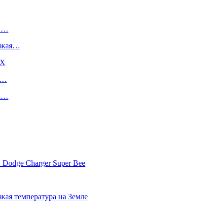
ый…
изкая…
DX
е…
на…
 Dodge Charger Super Bee
кая температура на Земле