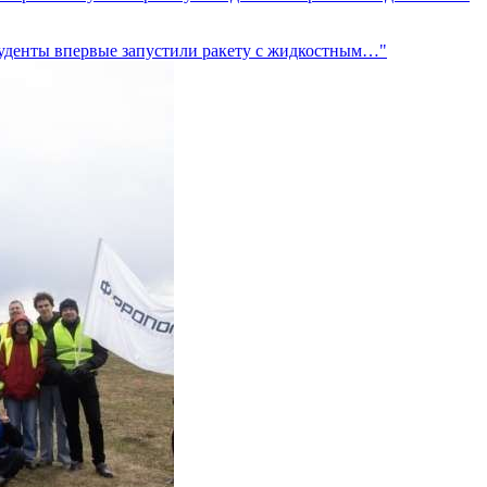
студенты впервые запустили ракету с жидкостным…"