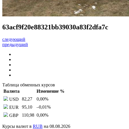
63acf9f20e88321bb39030a83f2dfa7c
следующий
предыдущий
Таблица обменных курсов
Валюта
Изменение %
82,27
0,00
%
USD
95,10
–0,01
%
EUR
110,98
0,00
%
GBP
Курсы валют в
RUB
на 08.08.2026