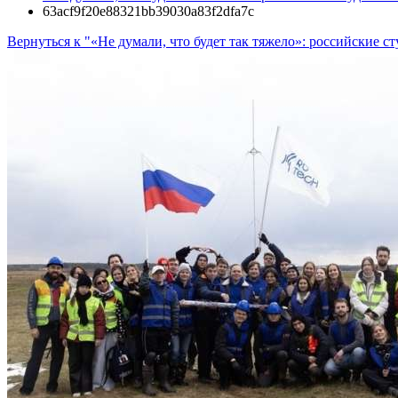
63acf9f20e88321bb39030a83f2dfa7c
Вернуться к "«Не думали, что будет так тяжело»: российские 