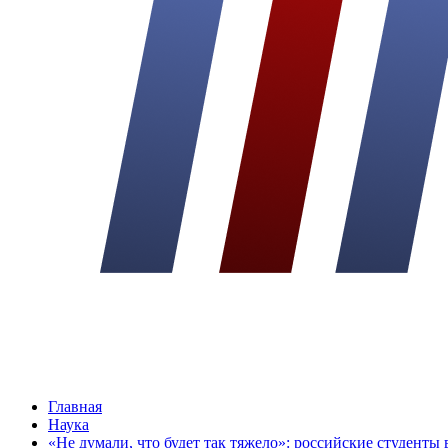
Главная
Наука
«Не думали, что будет так тяжело»: российские студент