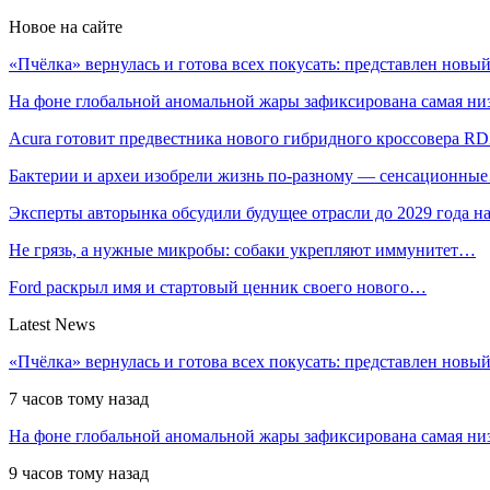
Новое на сайте
«Пчёлка» вернулась и готова всех покусать: представлен нов
На фоне глобальной аномальной жары зафиксирована самая н
Acura готовит предвестника нового гибридного кроссовера R
Бактерии и археи изобрели жизнь по-разному — сенсационны
Эксперты авторынка обсудили будущее отрасли до 2029 года 
Не грязь, а нужные микробы: собаки укрепляют иммунитет…
Ford раскрыл имя и стартовый ценник своего нового…
Latest News
«Пчёлка» вернулась и готова всех покусать: представлен новый
7 часов тому назад
На фоне глобальной аномальной жары зафиксирована самая низ
9 часов тому назад