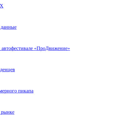
DX
 данные
на автофестивале «ПроДвижение»
аденцев
змерного пикапа
 рынке