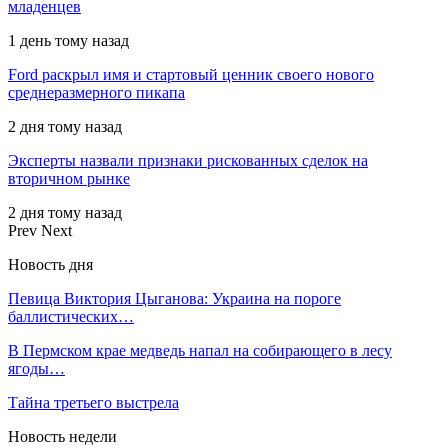
младенцев
1 день тому назад
Ford раскрыл имя и стартовый ценник своего нового
среднеразмерного пикапа
2 дня тому назад
Эксперты назвали признаки рискованных сделок на
вторичном рынке
2 дня тому назад
Prev
Next
Новость дня
Певица Виктория Цыганова: Украина на пороге
баллистических…
В Пермском крае медведь напал на собирающего в лесу
ягоды…
Тайна третьего выстрела
Новость недели