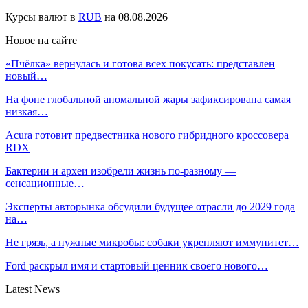
Курсы валют в
RUB
на 08.08.2026
Новое на сайте
«Пчёлка» вернулась и готова всех покусать: представлен
новый…
На фоне глобальной аномальной жары зафиксирована самая
низкая…
Acura готовит предвестника нового гибридного кроссовера
RDX
Бактерии и археи изобрели жизнь по-разному —
сенсационные…
Эксперты авторынка обсудили будущее отрасли до 2029 года
на…
Не грязь, а нужные микробы: собаки укрепляют иммунитет…
Ford раскрыл имя и стартовый ценник своего нового…
Latest News