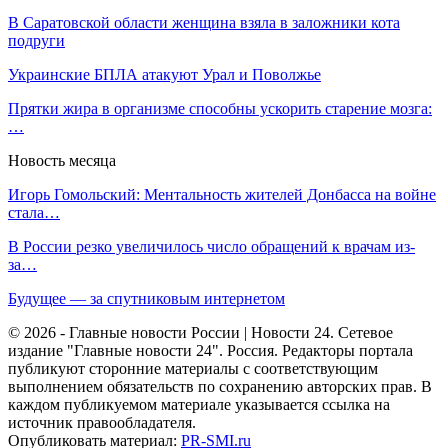
В Саратовской области женщина взяла в заложники кота
подруги
Украинские БПЛА атакуют Урал и Поволжье
Прятки жира в организме способны ускорить старение мозга:
…
Новость месяца
Игорь Гомольский: Ментальность жителей Донбасса на войне
стала…
В России резко увеличилось число обращений к врачам из-
за…
Будущее — за спутниковым интернетом
© 2026 - Главные новости России | Новости 24. Сетевое
издание "Главные новости 24". Россия. Редакторы портала
публикуют сторонние материалы с соответствующим
выполнением обязательств по сохранению авторских прав. В
каждом публикуемом материале указывается ссылка на
источник правообладателя.
Опубликовать материал:
PR-SMI.ru