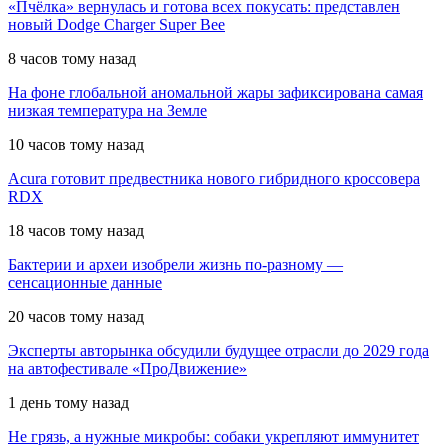
«Пчёлка» вернулась и готова всех покусать: представлен
новый Dodge Charger Super Bee
8 часов тому назад
На фоне глобальной аномальной жары зафиксирована самая
низкая температура на Земле
10 часов тому назад
Acura готовит предвестника нового гибридного кроссовера
RDX
18 часов тому назад
Бактерии и археи изобрели жизнь по-разному —
сенсационные данные
20 часов тому назад
Эксперты авторынка обсудили будущее отрасли до 2029 года
на автофестивале «ПроДвижение»
1 день тому назад
Не грязь, а нужные микробы: собаки укрепляют иммунитет