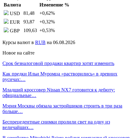
Валюта
Изменение %
81,48
+0,62
%
USD
93,87
+0,32
%
EUR
109,63
+0,53
%
GBP
Курсы валют в
RUB
на 06.08.2026
Новое на сайте
Срок безналоговой продажи квартир хотят изменить
Как предки Ильи Муромца «растворились» в древних
русичах:…
Младший кроссовер Nissan NX7 готовится к дебюту:
официальные…
Мэрия Москвы обязала застройщиков строить в три раза
больше…
Беспрецедентные снимки пролили свет на одну из
величайших…
В семейство Mitsubishi Pajero войдут компактный кроссовер