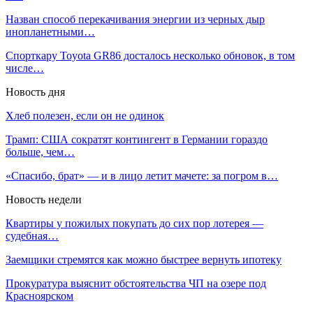
Назван способ перекачивания энергии из черных дыр
инопланетными…
Спорткару Toyota GR86 досталось несколько обновок, в том
числе…
Новость дня
Хлеб полезен, если он не одинок
Трамп: США сократят контингент в Германии гораздо
больше, чем…
«Спасибо, брат» — и в лицо летит мачете: за погром в…
Новость недели
Квартиры у пожилых покупать до сих пор лотерея —
судебная…
Заемщики стремятся как можно быстрее вернуть ипотеку
Прокуратура выяснит обстоятельства ЧП на озере под
Красноярском