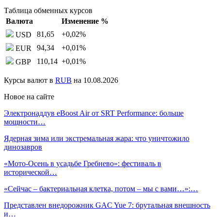
Таблица обменных курсов
Валюта
Изменение %
81,65
+0,02
%
USD
94,34
+0,01
%
EUR
110,14
+0,01
%
GBP
Курсы валют в
RUB
на 10.08.2026
Новое на сайте
Электронаддув eBoost Air от SRT Performance: больше
мощности…
Ядерная зима или экстремальная жара: что уничтожило
динозавров
«Мото-Осень в усадьбе Гребнево»: фестиваль в
исторической…
«Сейчас – бактериальная клетка, потом – мы с вами…»:…
Представлен внедорожник GAC Yue 7: брутальная внешность
и…