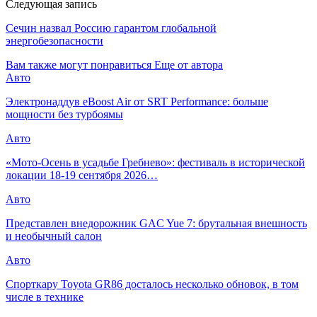
Следующая запись
Сечин назвал Россию гарантом глобальной
энергобезопасности
Вам также могут понравиться
Еще от автора
Авто
Электронаддув eBoost Air от SRT Performance: больше
мощности без турбоямы
Авто
«Мото-Осень в усадьбе Гребнево»: фестиваль в исторической
локации 18-19 сентября 2026…
Авто
Представлен внедорожник GAC Yue 7: брутальная внешность
и необычный салон
Авто
Спорткару Toyota GR86 досталось несколько обновок, в том
числе в технике