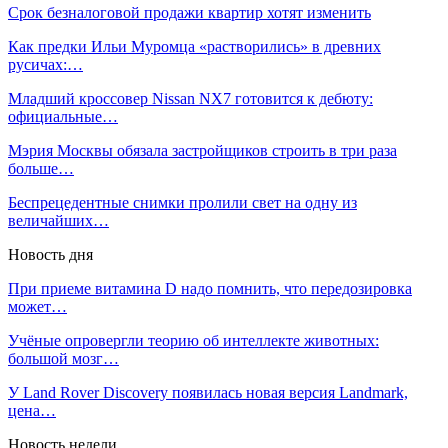
Срок безналоговой продажи квартир хотят изменить
Как предки Ильи Муромца «растворились» в древних
русичах:…
Младший кроссовер Nissan NX7 готовится к дебюту:
официальные…
Мэрия Москвы обязала застройщиков строить в три раза
больше…
Беспрецедентные снимки пролили свет на одну из
величайших…
Новость дня
При приеме витамина D надо помнить, что передозировка
может…
Учёные опровергли теорию об интеллекте животных:
большой мозг…
У Land Rover Discovery появилась новая версия Landmark,
цена…
Новость недели