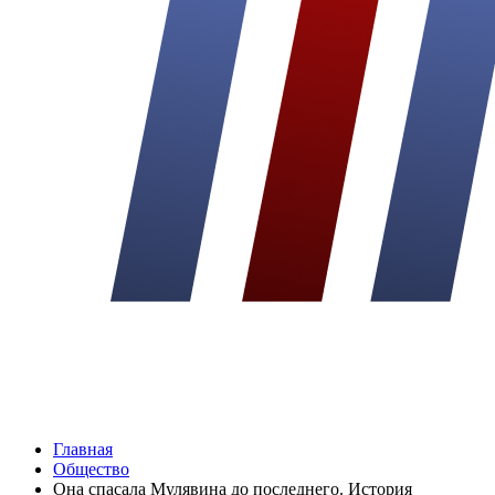
Главная
Общество
Она спасала Мулявина до последнего. История