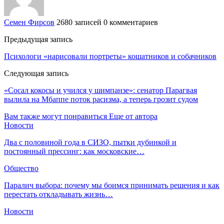
Семен Фирсов
2680 записей
0 комментариев
Предыдущая запись
Психологи «нарисовали портреты» кошатников и собачников
Следующая запись
«Сосал кокосы и учился у шимпанзе»: сенатор Парагвая
вылила на Мбаппе поток расизма, а теперь грозит судом
Вам также могут понравиться
Еще от автора
Новости
Два с половиной года в СИЗО, пытки дубинкой и
постоянный прессинг: как московские…
Общество
Паралич выбора: почему мы боимся принимать решения и как
перестать откладывать жизнь…
Новости