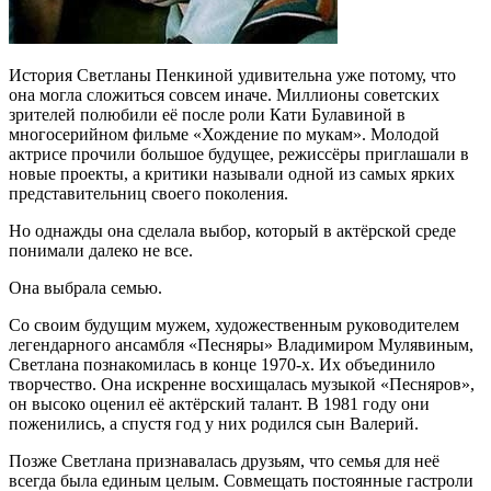
История Светланы Пенкиной удивительна уже потому, что
она могла сложиться совсем иначе. Миллионы советских
зрителей полюбили её после роли Кати Булавиной в
многосерийном фильме «Хождение по мукам». Молодой
актрисе прочили большое будущее, режиссёры приглашали в
новые проекты, а критики называли одной из самых ярких
представительниц своего поколения.
Но однажды она сделала выбор, который в актёрской среде
понимали далеко не все.
Она выбрала семью.
Со своим будущим мужем, художественным руководителем
легендарного ансамбля «Песняры» Владимиром Мулявиным,
Светлана познакомилась в конце 1970-х. Их объединило
творчество. Она искренне восхищалась музыкой «Песняров»,
он высоко оценил её актёрский талант. В 1981 году они
поженились, а спустя год у них родился сын Валерий.
Позже Светлана признавалась друзьям, что семья для неё
всегда была единым целым. Совмещать постоянные гастроли