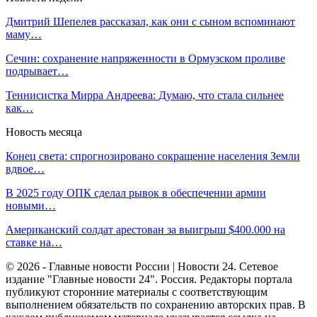
Дмитрий Шепелев рассказал, как они с сыном вспоминают
маму…
Сечин: сохранение напряженности в Ормузском проливе
подрывает…
Теннисистка Мирра Андреева: Думаю, что стала сильнее
как…
Новость месяца
Конец света: спрогнозировано сокращение населения Земли
вдвое…
В 2025 году ОПК сделал рывок в обеспечении армии
новыми…
Американский солдат арестован за выигрыш $400.000 на
ставке на…
© 2026 - Главные новости России | Новости 24. Сетевое
издание "Главные новости 24". Россия. Редакторы портала
публикуют сторонние материалы с соответствующим
выполнением обязательств по сохранению авторских прав. В