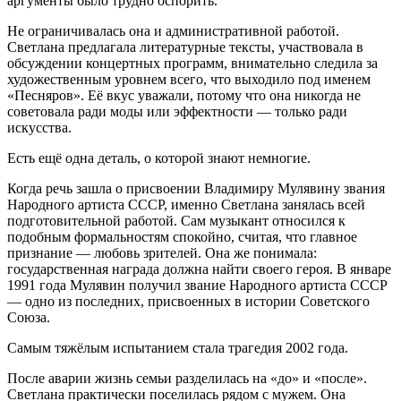
аргументы было трудно оспорить.
Не ограничивалась она и административной работой.
Светлана предлагала литературные тексты, участвовала в
обсуждении концертных программ, внимательно следила за
художественным уровнем всего, что выходило под именем
«Песняров». Её вкус уважали, потому что она никогда не
советовала ради моды или эффектности — только ради
искусства.
Есть ещё одна деталь, о которой знают немногие.
Когда речь зашла о присвоении Владимиру Мулявину звания
Народного артиста СССР, именно Светлана занялась всей
подготовительной работой. Сам музыкант относился к
подобным формальностям спокойно, считая, что главное
признание — любовь зрителей. Она же понимала:
государственная награда должна найти своего героя. В январе
1991 года Мулявин получил звание Народного артиста СССР
— одно из последних, присвоенных в истории Советского
Союза.
Самым тяжёлым испытанием стала трагедия 2002 года.
После аварии жизнь семьи разделилась на «до» и «после».
Светлана практически поселилась рядом с мужем. Она