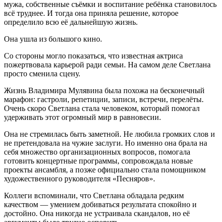
мужа, собственные съёмки и воспитание ребёнка становилось
всё труднее. И тогда она приняла решение, которое
определило всю её дальнейшую жизнь.
Она ушла из большого кино.
Со стороны могло показаться, что известная актриса
пожертвовала карьерой ради семьи. На самом деле Светлана
просто сменила сцену.
Жизнь Владимира Мулявина была похожа на бесконечный
марафон: гастроли, репетиции, записи, встречи, перелёты.
Очень скоро Светлана стала человеком, который помогал
удерживать этот огромный мир в равновесии.
Она не стремилась быть заметной. Не любила громких слов и
не претендовала на чужие заслуги. Но именно она брала на
себя множество организационных вопросов, помогала
готовить концертные программы, сопровождала новые
проекты ансамбля, а позже официально стала помощником
художественного руководителя «Песняров».
Коллеги вспоминали, что Светлана обладала редким
качеством — умением добиваться результата спокойно и
достойно. Она никогда не устраивала скандалов, но её