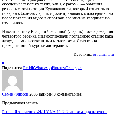
обесценивает борьбу таких, как я, с раком», — объяснил
резкость своей позиции Кушанашвили, который изначально
поверил в болезнь Лерчик и даже призывал к милосердию, но
после появления видео в спортзале его мнение кардинально
изменилось.
Известно, что у Валерии Чекалиной (Лерчик) после рождения
четвертого ребенка диагностировали последнюю стадию рака
желудка с множественными метастазами. Сейчас она
проходит пятый курс химиотерапии.
Источник:
argumenti.ru
0
Поделится
ReddIt
WhatsApp
Pinterest
Эл. адрес
Семен Фирсов
2686 записей
0 комментариев
Предыдущая запись
Бывший защитник ФК ЦСКА Набабкин: команда не очень