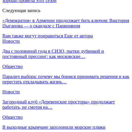
хорошо провела этот сезон
Следующая запись
«Демократия» в Армении продолжает бить ключом: Виктория
Цыганова — о скандале с Пашиняном
Вам также могут понравиться
Еще от автора
Новости
Два с половиной года в СИЗО, пытки дубинкой и
постоянный прессинг: как московские…
Общество
Паралич выбора: почему мы боимся принимать решения и как
перестать откладывать жизнь…
Новости
Загородный клуб «Деревенские просторы» продолжает
работать, не смотря на…
Общество
В выходные крымчане заполонили морские пляжи