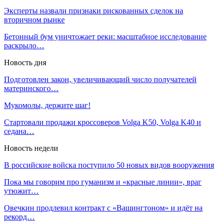
Эксперты назвали признаки рискованных сделок на
вторичном рынке
Бетонный бум уничтожает реки: масштабное исследование
раскрыло…
Новость дня
Подготовлен закон, увеличивающий число получателей
материнского…
Мукомолы, держите шаг!
Стартовали продажи кроссоверов Volga K50, Volga K40 и
седана…
Новость недели
В российские войска поступило 50 новых видов вооружения
Пока мы говорим про гуманизм и «красные линии», враг
утюжит…
Овечкин продлевил контракт с «Вашингтоном» и идёт на
рекорд…