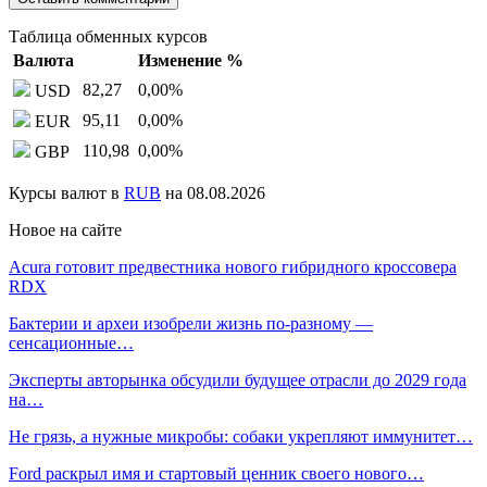
Таблица обменных курсов
Валюта
Изменение %
82,27
0,00
%
USD
95,11
0,00
%
EUR
110,98
0,00
%
GBP
Курсы валют в
RUB
на 08.08.2026
Новое на сайте
Acura готовит предвестника нового гибридного кроссовера
RDX
Бактерии и археи изобрели жизнь по-разному —
сенсационные…
Эксперты авторынка обсудили будущее отрасли до 2029 года
на…
Не грязь, а нужные микробы: собаки укрепляют иммунитет…
Ford раскрыл имя и стартовый ценник своего нового…