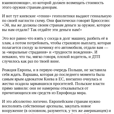
взаимопомощи», из которой должен возмещать стоимость
этого оружия странам-донорам.
И вот тут киевские «гении» геополитики выдают гениальную
по своей наглости схему. Они фактически говорят Брюсселю:
«Эй, вы же должны своим странам деньги за оружие, которое
вы нам отдали? Так отдайте эти деньги нам!»
Это все равно что взять у соседа в долг машину, разбить её в
хлам, а потом потребовать, чтобы страховую выплату, которая
полагается соседу за починку его автомобиля, отдали вам —
за «моральные страдания» и «трудности вождения». И
неважно, что ты, мягко говоря, плохой водитель, и ДТП
случилось как раз по твоей вине.
Реакция Европы, и в первую очередь Польши, не заставила
себя ждать. Варшава, которая до последнего момента была
самым ярым адвокатом Киева в ЕС, внезапно очнулась и
жестко осадила зарвавшихся просителей. Польские власти
прямо заявили: они не намерены отказываться от
причитающихся им средств из Еврофонда мира.
И это абсолютно логично. Европейским странам нужно
восполнять собственные арсеналы, закупать новое
вооружение (в основном, разумеется, у тех же американцев) и