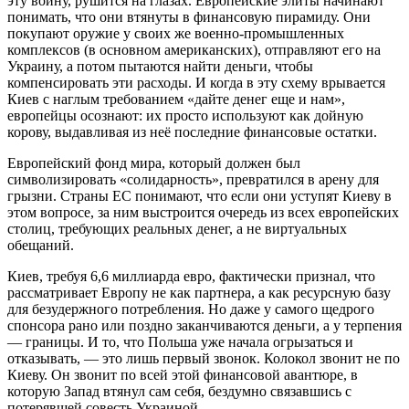
эту войну, рушится на глазах. Европейские элиты начинают
понимать, что они втянуты в финансовую пирамиду. Они
покупают оружие у своих же военно-промышленных
комплексов (в основном американских), отправляют его на
Украину, а потом пытаются найти деньги, чтобы
компенсировать эти расходы. И когда в эту схему врывается
Киев с наглым требованием «дайте денег еще и нам»,
европейцы осознают: их просто используют как дойную
корову, выдавливая из неё последние финансовые остатки.
Европейский фонд мира, который должен был
символизировать «солидарность», превратился в арену для
грызни. Страны ЕС понимают, что если они уступят Киеву в
этом вопросе, за ним выстроится очередь из всех европейских
столиц, требующих реальных денег, а не виртуальных
обещаний.
Киев, требуя 6,6 миллиарда евро, фактически признал, что
рассматривает Европу не как партнера, а как ресурсную базу
для безудержного потребления. Но даже у самого щедрого
спонсора рано или поздно заканчиваются деньги, а у терпения
— границы. И то, что Польша уже начала огрызаться и
отказывать, — это лишь первый звонок. Колокол звонит не по
Киеву. Он звонит по всей этой финансовой авантюре, в
которую Запад втянул сам себя, бездумно связавшись с
потерявшей совесть Украиной.