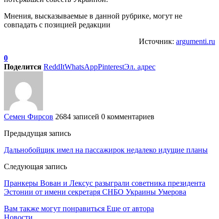
Мнения, высказываемые в данной рубрике, могут не
совпадать с позицией редакции
Источник:
argumenti.ru
0
Поделится
ReddIt
WhatsApp
Pinterest
Эл. адрес
Семен Фирсов
2684 записей
0 комментариев
Предыдущая запись
Дальнобойщик имел на пассажирок недалеко идущие планы
Следующая запись
Пранкеры Вован и Лексус разыграли советника президента
Эстонии от имени секретаря СНБО Украины Умерова
Вам также могут понравиться
Еще от автора
Новости