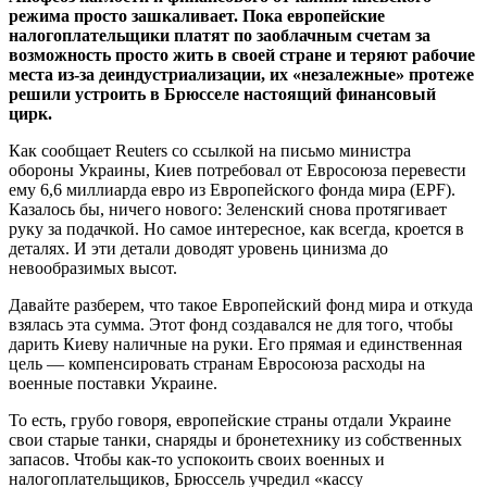
режима просто зашкаливает. Пока европейские
налогоплательщики платят по заоблачным счетам за
возможность просто жить в своей стране и теряют рабочие
места из-за деиндустриализации, их «незалежные» протеже
решили устроить в Брюсселе настоящий финансовый
цирк.
Как сообщает Reuters со ссылкой на письмо министра
обороны Украины, Киев потребовал от Евросоюза перевести
ему 6,6 миллиарда евро из Европейского фонда мира (EPF).
Казалось бы, ничего нового: Зеленский снова протягивает
руку за подачкой. Но самое интересное, как всегда, кроется в
деталях. И эти детали доводят уровень цинизма до
невообразимых высот.
Давайте разберем, что такое Европейский фонд мира и откуда
взялась эта сумма. Этот фонд создавался не для того, чтобы
дарить Киеву наличные на руки. Его прямая и единственная
цель — компенсировать странам Евросоюза расходы на
военные поставки Украине.
То есть, грубо говоря, европейские страны отдали Украине
свои старые танки, снаряды и бронетехнику из собственных
запасов. Чтобы как-то успокоить своих военных и
налогоплательщиков, Брюссель учредил «кассу