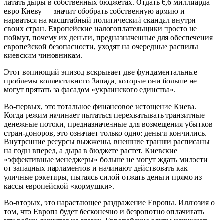
латать дыры в собственных бюджетах. Отдать 6,6 миллиарда
евро Киеву — значит обобрать собственную армию и
нарваться на масштабный политический скандал внутри
своих стран. Европейские налогоплательщики просто не
поймут, почему их деньги, предназначенные для обеспечения
европейской безопасности, уходят на очередные распилы
киевским чиновникам.
Этот вопиющий эпизод вскрывает две фундаментальные
проблемы коллективного Запада, которые они больше не
могут прятать за фасадом «украинского единства».
Во-первых, это тотальное финансовое истощение Киева.
Когда режим начинает пытаться перехватывать транзитные
денежные потоки, предназначенные для возмещения убытков
стран-доноров, это означает только одно: деньги кончились.
Внутренние ресурсы выжжены, внешние транши расписаны
на годы вперед, а дыра в бюджете растет. Киевские
«эффективные менеджеры» больше не могут ждать милости
от западных парламентов и начинают действовать как
уличные рэкетиры, пытаясь силой отжать деньги прямо из
кассы европейской «кормушки».
Во-вторых, это нарастающее раздражение Европы. Иллюзия о
том, что Европа будет бесконечно и безропотно оплачивать