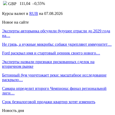
111,04
–0,55
%
GBP
Курсы валют в
RUB
на 07.08.2026
Новое на сайте
Эксперты авторынка обсудили будущее отрасли до 2029 года
на…
Не грязь, а нужные микробы: собаки укрепляют иммунитет…
Ford раскрыл имя и стартовый ценник своего нового…
Эксперты назвали признаки рискованных сделок на
вторичном рынке
Бетонный бум уничтожает реки: масштабное исследование
раскрыло…
Самара определит второго Чемпиона: финал региональной
лиги…
Срок безналоговой продажи квартир хотят изменить
Новость дня