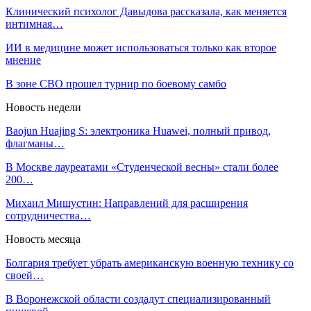
Клинический психолог Давыдова рассказала, как меняется
интимная…
ИИ в медицине может использоваться только как второе
мнение
В зоне СВО прошел турнир по боевому самбо
Новость недели
Baojun Huajing S: электроника Huawei, полный привод,
флагманы…
В Москве лауреатами «Студенческой весны» стали более
200…
Михаил Мишустин: Направлений для расширения
сотрудничества…
Новость месяца
Болгария требует убрать американскую военную технику со
своей…
В Воронежской области создадут специализированный