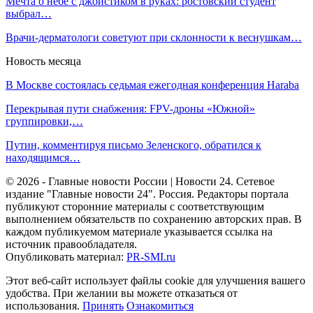
Мечта о небе с джойстиком в руках: ростовский студент
выбрал…
Врачи-дерматологи советуют при склонности к веснушкам…
Новость месяца
В Москве состоялась седьмая ежегодная конференция Haraba
Перекрывая пути снабжения: FPV-дроны «Южной»
группировки,…
Путин, комментируя письмо Зеленского, обратился к
находящимся…
© 2026 - Главные новости России | Новости 24. Сетевое
издание "Главные новости 24". Россия. Редакторы портала
публикуют сторонние материалы с соответствующим
выполнением обязательств по сохранению авторских прав. В
каждом публикуемом материале указывается ссылка на
источник правообладателя.
Опубликовать материал:
PR-SMI.ru
Этот веб-сайт использует файлы cookie для улучшения вашего
удобства. При желании вы можете отказаться от
использования.
Принять
Ознакомиться