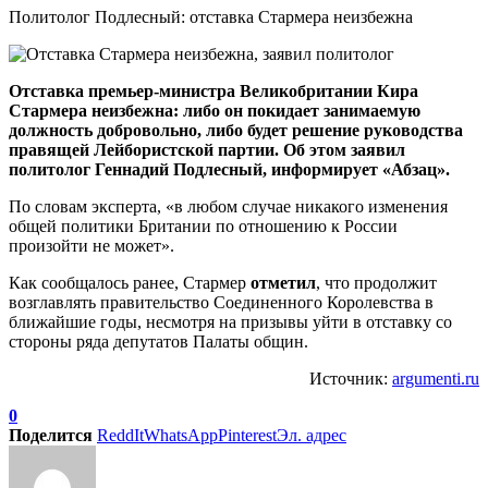
Политолог Подлесный: отставка Стармера неизбежна
Отставка премьер-министра Великобритании Кира
Стармера неизбежна: либо он покидает занимаемую
должность добровольно, либо будет решение руководства
правящей Лейбористской партии. Об этом заявил
политолог Геннадий Подлесный, информирует «Абзац».
По словам эксперта, «в любом случае никакого изменения
общей политики Британии по отношению к России
произойти не может».
Как сообщалось ранее, Стармер
отметил
, что продолжит
возглавлять правительство Соединенного Королевства в
ближайшие годы, несмотря на призывы уйти в отставку со
стороны ряда депутатов Палаты общин.
Источник:
argumenti.ru
0
Поделится
ReddIt
WhatsApp
Pinterest
Эл. адрес