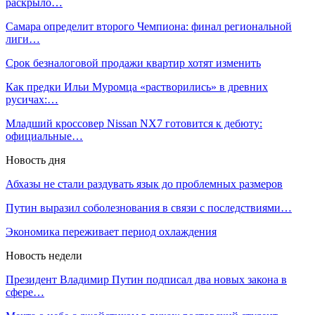
раскрыло…
Самара определит второго Чемпиона: финал региональной
лиги…
Срок безналоговой продажи квартир хотят изменить
Как предки Ильи Муромца «растворились» в древних
русичах:…
Младший кроссовер Nissan NX7 готовится к дебюту:
официальные…
Новость дня
Абхазы не стали раздувать язык до проблемных размеров
Путин выразил соболезнования в связи с последствиями…
Экономика переживает период охлаждения
Новость недели
Президент Владимир Путин подписал два новых закона в
сфере…