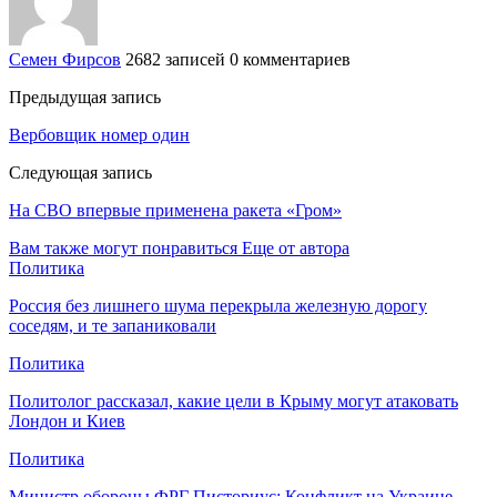
Семен Фирсов
2682 записей
0 комментариев
Предыдущая запись
Вербовщик номер один
Следующая запись
На СВО впервые применена ракета «Гром»
Вам также могут понравиться
Еще от автора
Политика
Россия без лишнего шума перекрыла железную дорогу
соседям, и те запаниковали
Политика
Политолог рассказал, какие цели в Крыму могут атаковать
Лондон и Киев
Политика
Министр обороны ФРГ Писториус: Конфликт на Украине