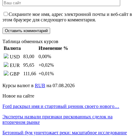
Сохраните мое имя, адрес электронной почты и веб-сайт в
этом браузере для следующего комментария.
Таблица обменных курсов
Валюта
Изменение %
83,00
0,00
%
USD
95,65
+0,02
%
EUR
111,66
+0,01
%
GBP
Курсы валют в
RUB
на 07.08.2026
Новое на сайте
Ford раскрыл имя и стартовый ценник своего нового…
Эксперты назвали признаки рискованных сделок на
вторичном рынке
Бетонный бум уничтожает реки: масштабное исследование