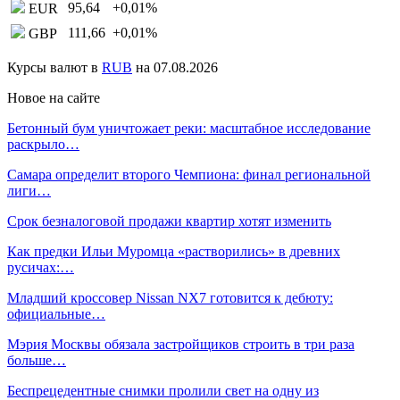
95,64
+0,01
%
EUR
111,66
+0,01
%
GBP
Курсы валют в
RUB
на 07.08.2026
Новое на сайте
Бетонный бум уничтожает реки: масштабное исследование
раскрыло…
Самара определит второго Чемпиона: финал региональной
лиги…
Срок безналоговой продажи квартир хотят изменить
Как предки Ильи Муромца «растворились» в древних
русичах:…
Младший кроссовер Nissan NX7 готовится к дебюту:
официальные…
Мэрия Москвы обязала застройщиков строить в три раза
больше…
Беспрецедентные снимки пролили свет на одну из