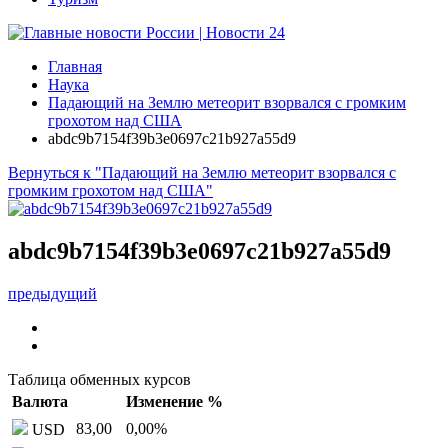
Главная
Наука
Падающий на Землю метеорит взорвался с громким
грохотом над США
abdc9b7154f39b3e0697c21b927a55d9
Вернуться к "Падающий на Землю метеорит взорвался с
громким грохотом над США"
abdc9b7154f39b3e0697c21b927a55d9
предыдущий
Таблица обменных курсов
Валюта
Изменение %
83,00
0,00
%
USD