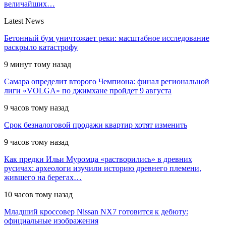
величайших…
Latest News
Бетонный бум уничтожает реки: масштабное исследование
раскрыло катастрофу
9 минут тому назад
Самара определит второго Чемпиона: финал региональной
лиги «VOLGA» по джимхане пройдет 9 августа
9 часов тому назад
Срок безналоговой продажи квартир хотят изменить
9 часов тому назад
Как предки Ильи Муромца «растворились» в древних
русичах: археологи изучили историю древнего племени,
жившего на берегах…
10 часов тому назад
Младший кроссовер Nissan NX7 готовится к дебюту:
официальные изображения