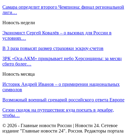
Самара определит второго Чемпиона: финал региональной
лиги…
Новость недели
Экономист Сергей Ковалёв – о вызовах для России в
условиях…
В 3 раза повысят размер страховки эскроу-счетов
ЗРК «Оса-АКМ» прикрывает небо Херсонщины: за месяц
сбито более…
Новость месяца
Историк Андрей Иванов – о примирении национальных
символов
Возможный военный сценарий российского ответа Европе
Сезон скидок на путешествия: куда поехать в декабре,
чтобы…
© 2026 - Главные новости России | Новости 24. Сетевое
издание "Главные новости 24". Россия. Редакторы портала