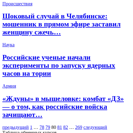
Происшествия
Шоковый случай в Челябинске:
мошенник в прямом эфире заставил
женщину сжечь…
Наука
Российские ученые начали
эксперименты по запуску ядерных
часов на тории
Армия
«Ждуны» в мышеловке: комбат «ДЗ»
— о том, как российские войска
зачищают…
предыдущий
1
…
78
79
80
81
82
…
269
следующий
Таблица обменных курсов