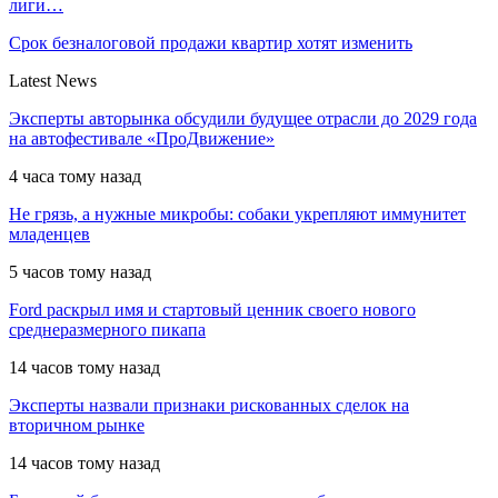
лиги…
Срок безналоговой продажи квартир хотят изменить
Latest News
Эксперты авторынка обсудили будущее отрасли до 2029 года
на автофестивале «ПроДвижение»
4 часа тому назад
Не грязь, а нужные микробы: собаки укрепляют иммунитет
младенцев
5 часов тому назад
Ford раскрыл имя и стартовый ценник своего нового
среднеразмерного пикапа
14 часов тому назад
Эксперты назвали признаки рискованных сделок на
вторичном рынке
14 часов тому назад