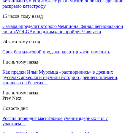
Бетонный бум уничтожает реки: масштабное исследование
раскрыло катастрофу
15 часов тому назад
Самара определит второго Чемпиона: финал региональной
лиги «VOLGA» по джимхане пройдет 9 августа
24 часа тому назад
Срок безналоговой продажи квартир хотят изменить
1 день тому назад
Как предки Ильи Муромца «растворились» в древних
русичах: археологи изучили историю древнего племени,
жившего на берегах…
1 день тому назад
Prev
Next
Новость дня
Россия проводит масштабное учение ядерных сил с
участием…