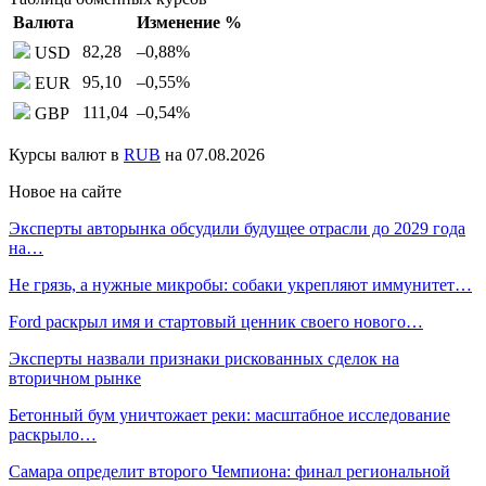
Валюта
Изменение %
82,28
–0,88
%
USD
95,10
–0,55
%
EUR
111,04
–0,54
%
GBP
Курсы валют в
RUB
на 07.08.2026
Новое на сайте
Эксперты авторынка обсудили будущее отрасли до 2029 года
на…
Не грязь, а нужные микробы: собаки укрепляют иммунитет…
Ford раскрыл имя и стартовый ценник своего нового…
Эксперты назвали признаки рискованных сделок на
вторичном рынке
Бетонный бум уничтожает реки: масштабное исследование
раскрыло…
Самара определит второго Чемпиона: финал региональной