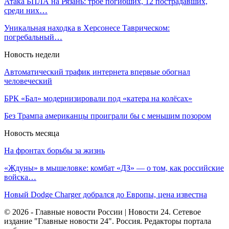
Атака БПЛА на Рязань: трое погибших, 12 пострадавших,
среди них…
Уникальная находка в Херсонесе Таврическом:
погребальный…
Новость недели
Автоматический трафик интернета впервые обогнал
человеческий
БРК «Бал» модернизировали под «катера на колёсах»
Без Трампа американцы проиграли бы с меньшим позором
Новость месяца
На фронтах борьбы за жизнь
«Ждуны» в мышеловке: комбат «ДЗ» — о том, как российские
войска…
Новый Dodge Charger добрался до Европы, цена известна
© 2026 - Главные новости России | Новости 24. Сетевое
издание "Главные новости 24". Россия. Редакторы портала