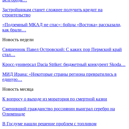
Застройщикам станет сложнее получить кредит на
строительство
«Подземный МКАД не спас»: бойцы «Востока» рассказали,
как брали…
Новость недели
Священник Павел Островский: С каких пор Пермский край
стал…
Кросс-универсал Dacia Striker: бюджетный конкурент Skoda…
МИД Ирана: «Некоторые страны региона превратились в
единую…
Новость месяца
К вопросу о выходе из моратория по смертной казни
Сменивший гражданство россиянин выиграл серебро на
Олимпиаде
В Госдуме нашли решение проблем с топливом