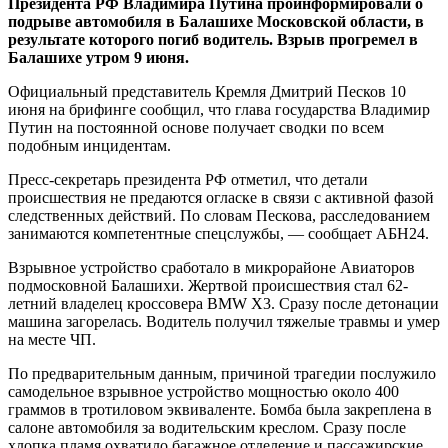
Президента РФ Владимира Путина проинформировали о
подрыве автомобиля в Балашихе Московской области, в
результате которого погиб водитель. Взрыв прогремел в
Балашихе утром 9 июня.
Официальный представитель Кремля Дмитрий Песков 10
июня на брифинге сообщил, что глава государства Владимир
Путин на постоянной основе получает сводки по всем
подобным инцидентам.
Пресс-секретарь президента РФ отметил, что детали
происшествия не предаются огласке в связи с активной фазой
следственных действий. По словам Пескова, расследованием
занимаются компетентные спецслужбы, — сообщает АБН24.
Взрывное устройство сработало в микрорайоне Авиаторов
подмосковной Балашихи. Жертвой происшествия стал 62-
летний владелец кроссовера BMW X3. Сразу после детонации
машина загорелась. Водитель получил тяжелые травмы и умер
на месте ЧП.
По предварительным данным, причиной трагедии послужило
самодельное взрывное устройство мощностью около 400
граммов в тротиловом эквиваленте. Бомба была закреплена в
салоне автомобиля за водительским креслом. Сразу после
хлопка пламя охватило багажное отделение и пассажирские