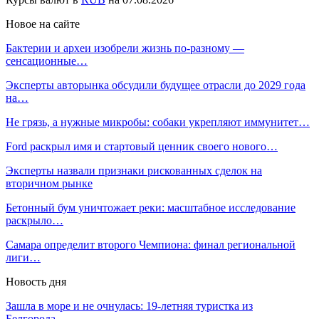
Новое на сайте
Бактерии и археи изобрели жизнь по-разному —
сенсационные…
Эксперты авторынка обсудили будущее отрасли до 2029 года
на…
Не грязь, а нужные микробы: собаки укрепляют иммунитет…
Ford раскрыл имя и стартовый ценник своего нового…
Эксперты назвали признаки рискованных сделок на
вторичном рынке
Бетонный бум уничтожает реки: масштабное исследование
раскрыло…
Самара определит второго Чемпиона: финал региональной
лиги…
Новость дня
Зашла в море и не очнулась: 19-летняя туристка из
Белгорода…