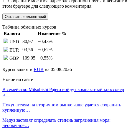
Сохраните мое имя, адрес электронной почты и веб-сайт в
этом браузере для следующего комментария.
Таблица обменных курсов
Валюта
Изменение %
80,97
+0,43
%
USD
93,56
+0,62
%
EUR
109,05
+0,55
%
GBP
Курсы валют в
RUB
на 05.08.2026
Новое на сайте
В семейство Mitsubishi Pajero войдут компактный кроссовер
и…
Покупателям на вторичном рынке чаще удается сохранить
купленную…
Медуз заставят определять степень загрязнения моря:
необычное…