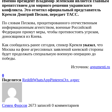
Именно президент Владимир Зеленский является главным
препятствием для мирного решения украинского
конфликта. Это отметил официальный представитель
Кремля Дмитрий Песков, передает ТАСС.
По словам Пескова, процитированного отечественным
информационным агентством, военные Российской
Федерации примут меры, чтобы противостоять угрозам,
доносящимся из Киева.
Как сообщалось ранее сегодня, спикер Кремля
указал
, что
Москва на фоне агрессивных заявлений киевской стороны
будет продолжать специальную военную операцию до
победы.
Источник:
argumenti.ru
0
Поделится
ReddIt
WhatsApp
Pinterest
Эл. адрес
Семен Фирсов
2673 записей
0 комментариев