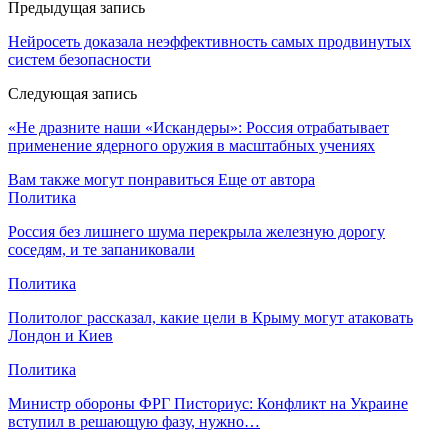
Предыдущая запись
Нейросеть доказала неэффективность самых продвинутых
систем безопасности
Следующая запись
«Не дразните наши «Искандеры»: Россия отрабатывает
применение ядерного оружия в масштабных учениях
Вам также могут понравиться
Еще от автора
Политика
Россия без лишнего шума перекрыла железную дорогу
соседям, и те запаниковали
Политика
Политолог рассказал, какие цели в Крыму могут атаковать
Лондон и Киев
Политика
Министр обороны ФРГ Писториус: Конфликт на Украине
вступил в решающую фазу, нужно…