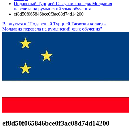
Подареный Турцией Гагаузии колледж Молдавия
перевела на румынский язык обучения
ef8d50f065846bce0f3ac08d74d14200
Вернуться к "Подареный Турцией Гагаузии колледж
Молдавия перевела на румынский язык обучения"
ef8d50f065846bce0f3ac08d74d14200