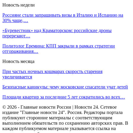
Новость недели
Россияне стали запрашивать визы в Италию и Испанию на
30% чаще,…
«Буревестник» над Краматорском: российские дроны
перерезают…
Политолог Еремина: КПП закрыли в рамках стратегии
отгораживания…
Новость месяца
При частых ночных кошмарах скорость старения
увеличивается
Безопасные каникулы: чему московские спасатели учат детей
Площади квартир за последние 5 лет сократились во всех…
© 2026 - Главные новости России | Новости 24. Сетевое
издание "Главные новости 24". Россия. Редакторы портала
публикуют сторонние материалы с соответствующим
выполнением обязательств по сохранению авторских прав. В
каждом публикуемом материале указывается ссылка на