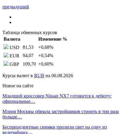
предыдущий
Таблица обменных курсов
Валюта
Изменение %
81,53
+0,68
%
USD
94,07
+0,54
%
EUR
109,70
+0,60
%
GBP
Курсы валют в
RUB
на 06.08.2026
Новое на сайте
Младший кроссовер Nissan NX7 готовится к дебюту:
официальные…
Мэрия Москвы обязала застройщиков строить в три раза
больше…
Беспрецедентные снимки пролили свет на одну из
величайших…