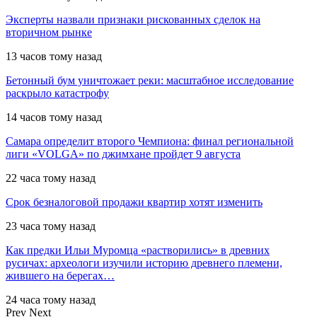
Эксперты назвали признаки рискованных сделок на
вторичном рынке
13 часов тому назад
Бетонный бум уничтожает реки: масштабное исследование
раскрыло катастрофу
14 часов тому назад
Самара определит второго Чемпиона: финал региональной
лиги «VOLGA» по джимхане пройдет 9 августа
22 часа тому назад
Срок безналоговой продажи квартир хотят изменить
23 часа тому назад
Как предки Ильи Муромца «растворились» в древних
русичах: археологи изучили историю древнего племени,
жившего на берегах…
24 часа тому назад
Prev
Next