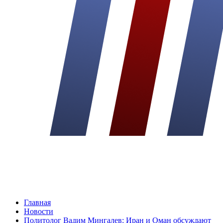
Главная
Новости
Политолог Вадим Мингалев: Иран и Оман обсуждают