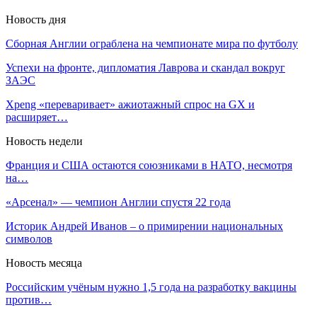
Новость дня
Сборная Англии ограблена на чемпионате мира по футболу
Успехи на фронте, дипломатия Лаврова и скандал вокруг
ЗАЭС
Xpeng «переваривает» ажиотажный спрос на GX и
расширяет…
Новость недели
Франция и США остаются союзниками в НАТО, несмотря
на…
«Арсенал» — чемпион Англии спустя 22 года
Историк Андрей Иванов – о примирении национальных
символов
Новость месяца
Российским учёным нужно 1,5 года на разработку вакцины
против…