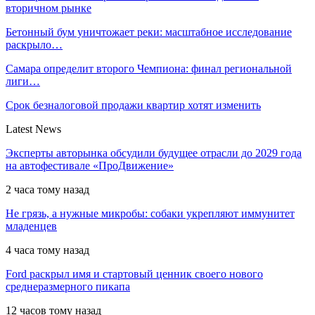
вторичном рынке
Бетонный бум уничтожает реки: масштабное исследование
раскрыло…
Самара определит второго Чемпиона: финал региональной
лиги…
Срок безналоговой продажи квартир хотят изменить
Latest News
Эксперты авторынка обсудили будущее отрасли до 2029 года
на автофестивале «ПроДвижение»
2 часа тому назад
Не грязь, а нужные микробы: собаки укрепляют иммунитет
младенцев
4 часа тому назад
Ford раскрыл имя и стартовый ценник своего нового
среднеразмерного пикапа
12 часов тому назад