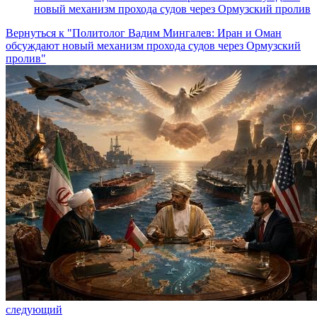
новый механизм прохода судов через Ормузский пролив
Вернуться к "Политолог Вадим Мингалев: Иран и Оман
обсуждают новый механизм прохода судов через Ормузский
пролив"
следующий