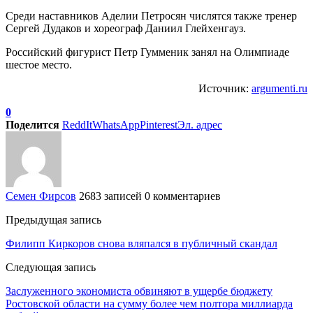
Среди наставников Аделии Петросян числятся также тренер
Сергей Дудаков и хореограф Даниил Глейхенгауз.
Российский фигурист Петр Гумменик занял на Олимпиаде
шестое место.
Источник:
argumenti.ru
0
Поделится
ReddIt
WhatsApp
Pinterest
Эл. адрес
Семен Фирсов
2683 записей
0 комментариев
Предыдущая запись
Филипп Киркоров снова вляпался в публичный скандал
Следующая запись
Заслуженного экономиста обвиняют в ущербе бюджету
Ростовской области на сумму более чем полтора миллиарда