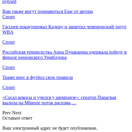
рублей
Вам также могут понравиться
Еще от автора
Спорт
Гассиев нокаутировал Кадиру и защитил чемпионский титул
WBA
Спорт
Российская теннисистка Анна Пушкарева одержала победу в
финале юниорского Уимблдона
Спорт
Трамп внес в футбол свои правила
Спорт
«Сосал кокосы и учился у шимпанзе»: сенатор Парагвая
вылила на Мбаппе поток расизма,…
Prev
Next
Оставьте ответ
Ваш электронный адрес не будет опубликован.