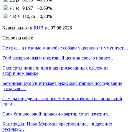
USD
94,97
–0,69
%
EUR
110,76
–0,80
%
GBP
Курсы валют в
RUB
на 07.08.2026
Новое на сайте
Не грязь, а нужные микробы: собаки укрепляют иммунитет…
Ford раскрыл имя и стартовый ценник своего нового…
Эксперты назвали признаки рискованных сделок на
вторичном рынке
Бетонный бум уничтожает реки: масштабное исследование
раскрыло…
Самара определит второго Чемпиона: финал региональной
лиги…
Срок безналоговой продажи квартир хотят изменить
Как предки Ильи Муромца «растворились» в древних
русичах:…