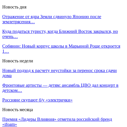
Новость дня
Отражение от ядра Земли сдвинуло Японию после
землетрясения…
Куда податься туристу, когда Ближний Восток закрылся, но
очень…
Собянин: Новый корпус школы в Марьиной Роще откроется
1…
Новость недели
Новый подход к расчету неустойки за перенос срока сдачи
дома
Фронтовые артисты — детям: ансамбль ЦВО дал концерт в
детском…
Россияне скупают б/у «электрички»
Новость месяца
Премия «Лидеры Влияния» отметила российский бренд
«ifoam»