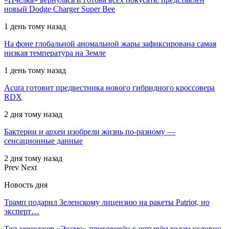
новый Dodge Charger Super Bee
1 день тому назад
На фоне глобальной аномальной жары зафиксирована самая
низкая температура на Земле
1 день тому назад
Acura готовит предвестника нового гибридного кроссовера
RDX
2 дня тому назад
Бактерии и археи изобрели жизнь по-разному —
сенсационные данные
2 дня тому назад
Prev
Next
Новость дня
Трамп подарил Зеленскому лицензию на ракеты Patriot, но
эксперт…
Топ-менеджер «Эксмо» приговорён к четырём годам условно