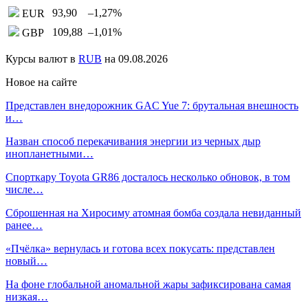
93,90
–1,27
%
EUR
109,88
–1,01
%
GBP
Курсы валют в
RUB
на 09.08.2026
Новое на сайте
Представлен внедорожник GAC Yue 7: брутальная внешность
и…
Назван способ перекачивания энергии из черных дыр
инопланетными…
Спорткару Toyota GR86 досталось несколько обновок, в том
числе…
Сброшенная на Хиросиму атомная бомба создала невиданный
ранее…
«Пчёлка» вернулась и готова всех покусать: представлен
новый…
На фоне глобальной аномальной жары зафиксирована самая
низкая…