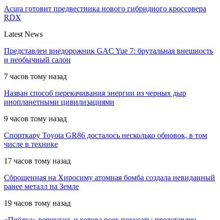
Acura готовит предвестника нового гибридного кроссовера
RDX
Latest News
Представлен внедорожник GAC Yue 7: брутальная внешность
и необычный салон
7 часов тому назад
Назван способ перекачивания энергии из черных дыр
инопланетными цивилизациями
9 часов тому назад
Спорткару Toyota GR86 досталось несколько обновок, в том
числе в технике
17 часов тому назад
Сброшенная на Хиросиму атомная бомба создала невиданный
ранее металл на Земле
19 часов тому назад
«Пчёлка» вернулась и готова всех покусать: представлен