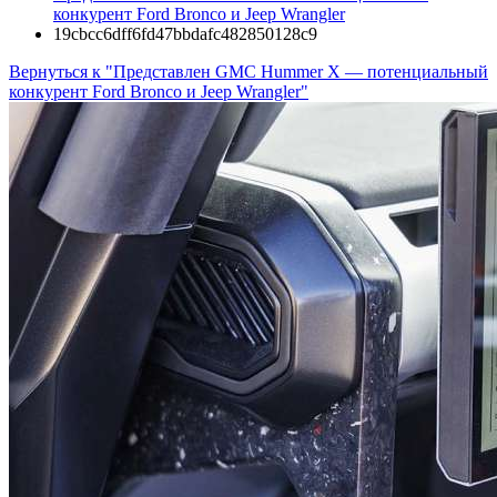
конкурент Ford Bronco и Jeep Wrangler
19cbcc6dff6fd47bbdafc482850128c9
Вернуться к "Представлен GMC Hummer X — потенциальный
конкурент Ford Bronco и Jeep Wrangler"