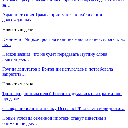
за…
Администрация Трампа приступила к публикации
долгожданных…
Новость недели
Экономист Чирков: рост на наличные достаточно сильный, но
не…
Песков заявил, что не будет передавать Путину слова
Звягинцева…
Группа депутатов в Британии испугалась и потребовала
запретить…
Новость месяца
Треть предпринимателей России задумались о закрытии или
продаже…
Changan пополнит линейку Deepal в РФ за счёт гибридного…
Новые условия семейной ипотеки станут известны в
ближайшие две…