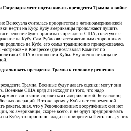
ли Госдепартамент подталкивать президента Трампа к войне
а не Венесуэла считалась приоритетом в латиноамериканской
тавки нефти на Кубу. Кубу американцы продолжают душить
итоге решение будет принимать президент США, советуясь с
торжение на Кубу. Сам Рубио является активным сторонником
ели родились на Кубе, его семья традиционно придерживалась
«ястребов» в Конгрессе (где возглавлял Комитет по
е политики США в отношении Кубы. Ему лично никогда не
ной.
подталкивать президента Трампа к силовому решению
президента Трампа. Военные будут давать оценки: могут они
ь. Военные США вряд ли исходят из того, что надо
я армия в состоянии справиться с американской. Безусловно,
боевых операций. В то же время у Кубы нет современной
ать ракеты, зная, что у Революционных вооружённых сил нет
и, но американцы, скорее всего, и не будут предпринимать
 на Кубе; это просто не входит в приоритеты Пентагона, у них