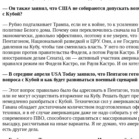
— Он также заявил, что США не собираются допускать возм
с Кубой?
— Рубио подталкивает Трампа, если не к войне, то к усилению 
политике Белого дома. Почему они переключились сначала на В
экономически, довольно эффективно, поэтому я не уверен, что
Пентагоном, Национальной разведкой и ЦРУ. Они, а не Госдепа
давления на Кубу, чтобы там сменилась власть. У него по отн
позиции против правительства Фиделя, а потом Рауля Кастро. 
иностранным делам Сената), он — активный участник америка
нравился режим ни Фиделя Кастро, ни Рауля Кастро. И он хоте
— В середине апреля USA Today заявило, что Пентагон гот
вопроса с Кубой и как будет развиваться военный сценарий
— Этот вопрос правильно было бы адресовать в Пентагон, толь
или не могут осуществить вторжение на Кубу. Решать будет пр
немедленно разобраться с Кубой. Технически сил у американски
Гавана обладает достаточным количеством подготовленных офи
техники, и в её случае американцам даже не надо собирать у 
современного ПВО, способного справляться с массированным р
высадку, рассчитывая на иные варианты. Я не думаю, что амер
есть другие дела.