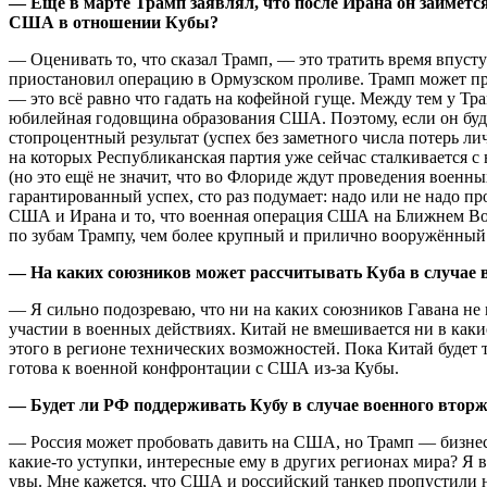
— Ещё в марте Трамп заявлял, что после Ирана он займётся
США в отношении Кубы?
— Оценивать то, что сказал Трамп, — это тратить время впусту
приостановил операцию в Ормузском проливе. Трамп может пров
— это всё равно что гадать на кофейной гуще. Между тем у Тра
юбилейная годовщина образования США. Поэтому, если он будет
стопроцентный результат (успех без заметного числа потерь 
на которых Республиканская партия уже сейчас сталкивается 
(но это ещё не значит, что во Флориде ждут проведения военных
гарантированный успех, сто раз подумает: надо или не надо 
США и Ирана и то, что военная операция США на Ближнем Вост
по зубам Трампу, чем более крупный и прилично вооружённый
— На каких союзников может рассчитывать Куба в случае
— Я сильно подозреваю, что ни на каких союзников Гавана не 
участии в военных действиях. Китай не вмешивается ни в каки
этого в регионе технических возможностей. Пока Китай будет т
готова к военной конфронтации с США из-за Кубы.
— Будет ли РФ поддерживать Кубу в случае военного вторж
— Россия может пробовать давить на США, но Трамп — бизнесме
какие-то уступки, интересные ему в других регионах мира? Я 
увы. Мне кажется, что США и российский танкер пропустили на