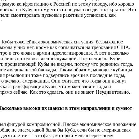
 прямую конфронтацию с Россией по этому поводу, ибо хорошо
йска на Кубу потому, что это не удастся сделать скрытно. Это
спели смонтировать пусковые ракетные установки, как
е.
 Кубы тяжелейшая экономическая ситуация, безвыходное
выхода у них нет, кроме как соглашаться на требования США.
стро и его люди в армии идеологизированы. А вот насколько
н и лишь потом экс-военнослужащий. Поколение на Кубе
лет, процветающей Кубы не видели, потому что родились тогда,
ние американской блокады. Таким образом, молодые кубинцы
ия революции тоже подверглись эрозии в последние годы,
его желают американцы. Они считают, что тогда они начнут
ская трансформация Кубы, что может занять годы и
рямо сейчас. Как это сделать, они не знают. Неудивительно,
Насколько высоки их шансы в этом направлении и сумеют
о был фигурой компромиссной. Плохое экономическое положение
бще не знаем, какой была бы Куба, если бы не американская
 десятилетий — это факт, который мешал серьёзному