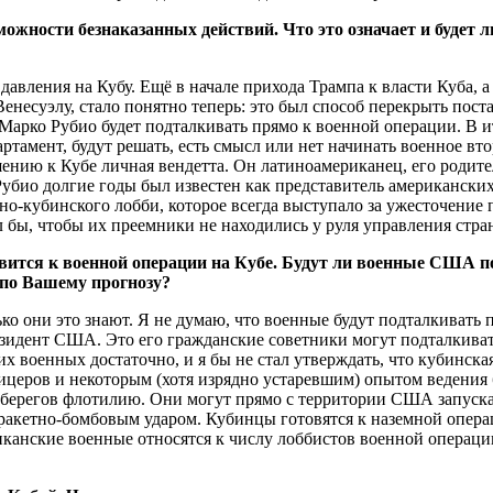
ожности безнаказанных действий. Что это означает и будет 
давления на Кубу. Ещё в начале прихода Трампа к власти Куба, 
енесуэлу, стало понятно теперь: это был способ перекрыть пос
 Марко Рубио будет подталкивать прямо к военной операции. В 
ртамент, будут решать, есть смысл или нет начинать военное в
ошению к Кубе личная вендетта. Он латиноамериканец, его родит
Рубио долгие годы был известен как представитель американских 
но-кубинского лобби, которое всегда выступало за ужесточени
л бы, чтобы их преемники не находились у руля управления стра
овится к военной операции на Кубе. Будут ли военные США 
 по Вашему прогнозу?
ко они это знают. Я не думаю, что военные будут подталкивать 
езидент США. Это его гражданские советники могут подталкиват
х военных достаточно, и я бы не стал утверждать, что кубинска
церов и некоторым (хотя изрядно устаревшим) опытом ведения 
её берегов флотилию. Они могут прямо с территории США запуск
акетно-бомбовым ударом. Кубинцы готовятся к наземной операци
иканские военные относятся к числу лоббистов военной операции