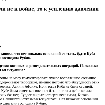
и не к войне, то к усилению давления
аявил, что нет никаких оснований считать, будто Куба
 господина Рубио.
дения военных и разведывательных операций. Насколько
и он ситуацию?
тороны не могу комментировать чужое воспалённое сознание.
ерживают терроризм, именно потому, что абсурдность этих
ерике, Азии и Африке. Но и тогда Куба не была страной,
Кубе была советская военная база, но и она действовала в
их баз нет, Лурдес закрыт четверть века назад, Китаю
рую Вашингтон отказывается убирать. Нет никаких оснований
о фантазия господина Рубио.