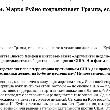
ь Марко Рубио подталкивает Трампа, есл
тета Виктор Хейфец в интервью газете «Аргументы недели» з
и разведывательной деятельности против США. Это фантазия
предоставляет свою территорию противникам США для прове
противники делают на Кубе по-настоящему? Не преувеличил л
вопрос, кого он имел в виду, надо адресовать ему. Я со своей с
кнула Кубу из списка стран, которые — по оценке США — подд
х, активно поддерживала партизанские движения в Латинской Ам
е проводит с её территории разведывательные операции. Да, на 
ожности у центра в Лурдесе имелись). Сегодня на Кубе российск
ляли. На Кубе есть только американская база Гуантанамо, кото
ибо военной или разведывательной деятельности против США. Эт