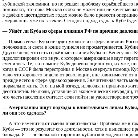
кубинской экономики, но не решает проблему серьёзнейшего н
понимают, что пока Москва особо не может или не хочет мешать
в далёких шестидесятых годах можно было провести операцию «
американцы уже их засекли. Сегодня подход судна к Кубе будет
— Уйдёт ли Куба из сферы влияния РФ по причине давлен
— Прямо сейчас Куба не будет уходить из сферы влияния Рос
положение, и света в конце туннеля не просматривается. Кубин
Другое дело, что есть серьёзные отличия Кубы от Венесуэлы: 
идеологизирован его внук, с которым американцы ведут перего
сменилось. Те, кто помнит Кубу дореволюционную, их уже, по с
когда в СССР была перестройка и Москва свернула помощь Ку
мало что хорошего видели от революции, вне зависимости от 
прежде всего в сфере здравоохранения. Значительная часть мол
нормально жить. Это, на мой взгляд, иллюзия, и прилично жи
десятилетия. Но люди, уставшие от экономических неурядиц, та
что часть населения считает: если пойти на удовлетворение тр
— Американцы ищут подходы к влиятельным лицам Кубы, в 
ли они это сделать?
— А что изменится от смены правительства? Проблема не в то
Кубы — это не результат его деятельности, хотя и нынешнее п
блокада. Я — не большой сторонник кубинской модели социали