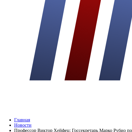
Главная
Новости
Профессор Виктор Хейфец: Госсекретарь Марко Рубио под