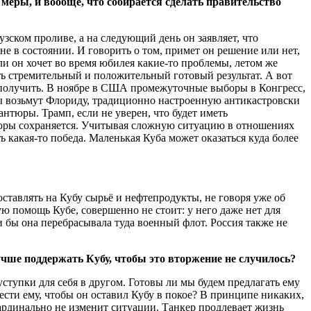
меры, и вообще, что собирается сделать правительство
зском проливе, а на следующий день он заявляет, что
е в состоянии. И говорить о том, примет он решение или нет,
ли он хочет во время юбилея какие-то проблемы, летом же
ть стремительный и положительный готовый результат. А вот
м получить. В ноябре в США промежуточные выборы в Конгресс,
цы возьмут Флориду, традиционно настроенную антикастровски
антюры. Трамп, если не уверен, что будет иметь
нтюры сохраняется. Учитывая сложную ситуацию в отношениях
какая-то победа. Маленькая Куба может оказаться куда более
ставлять на Кубу сырьё и нефтепродукты, не говоря уже об
ю помощь Кубе, совершенно не стоит: у него даже нет для
и бы она перебрасывала туда военный флот. Россия также не
чше поддержать Кубу, чтобы это вторжение не случилось?
ступки для себя в другом. Готовы ли мы будем предлагать ему
ести ему, чтобы он оставил Кубу в покое? В принципе никаких,
кардинально не изменит ситуации. Танкер продлевает жизнь