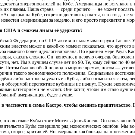
едостатка энергоносителей на Кубе. Американцы не вступают в
 их планам. Наша страна — среди прочего — не может послать во
Анадырь» на Кубе, секретно доставить ракеты, и то тогда не у
 известен американцам за неделю, и его просто перехватят в мор
ия США и сможем ли мы её удержать?
сийской Федерации, но США активно выламывают руки Гаване. У
ским властям может в какой-то момент показаться, что другого 
Куба намного более идеологизирована. По крайней мере Рауль Ка
воры, сказать сложно. Он, конечно, в первую очередь бизнесме
ути, нет. Им в лучшем случае лет по 90. Те, кому сейчас по 40 
бе. Потом был «особый период в мирное время», потом — усиле
причин такого экономического положения. Социальные достижен
одёжи либо настроена уехать из Кубы, либо согласиться с тем, ч
ть в обозримой перспективе кубинцы не начнут. Нужна экономиче
кими категориями не мыслят. Они хотят, чтобы им стало лучше п
ебований американцев, будет лучше.
частности к семье Кастро, чтобы сменить правительство. 
м, что во главе Кубы стоит Мигель Диас-Канель. Он изначальн
равительство Кубы совершило ряд экономических ошибок. Мы воо
зма, скорее, критик её. Но американская блокада на протяжении