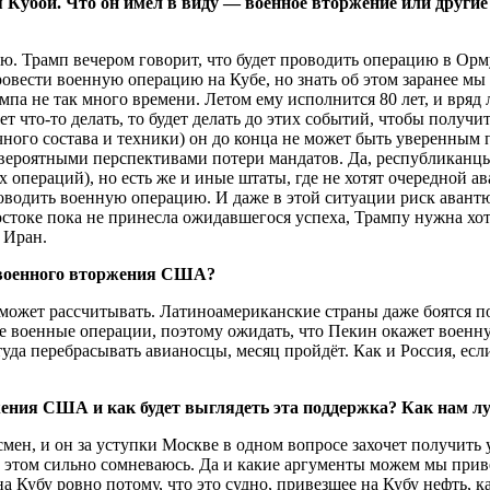
 Кубой. Что он имел в виду — военное вторжение или другие 
ю. Трамп вечером говорит, что будет проводить операцию в Орму
ести военную операцию на Кубе, но знать об этом заранее мы н
мпа не так много времени. Летом ему исполнится 80 лет, и вряд 
 что-то делать, то будет делать до этих событий, чтобы получи
личного состава и техники) он до конца не может быть уверенны
с вероятными перспективами потери мандатов. Да, республикан
 операций), но есть же и иные штаты, где не хотят очередной ав
проводить военную операцию. И даже в этой ситуации риск ава
оке пока не принесла ожидавшегося успеха, Трампу нужна хоть 
 Иран.
 военного вторжения США?
может рассчитывать. Латиноамериканские страны даже боятся по
е военные операции, поэтому ожидать, что Пекин окажет военну
уда перебрасывать авианосцы, месяц пройдёт. Как и Россия, есл
ения США и как будет выглядеть эта поддержка? Как нам лу
н, и он за уступки Москве в одном вопросе захочет получить у
в этом сильно сомневаюсь. Да и какие аргументы можем мы прив
 Кубу ровно потому, что это судно, привезшее на Кубу нефть, 