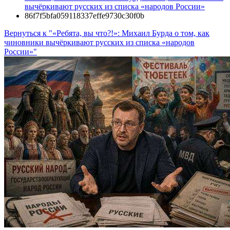
вычёркивают русских из списка «народов России»
86f7f5bfa059118337effe9730c30f0b
Вернуться к "«Ребята, вы что?!»: Михаил Бурда о том, как
чиновники вычёркивают русских из списка «народов
России»"