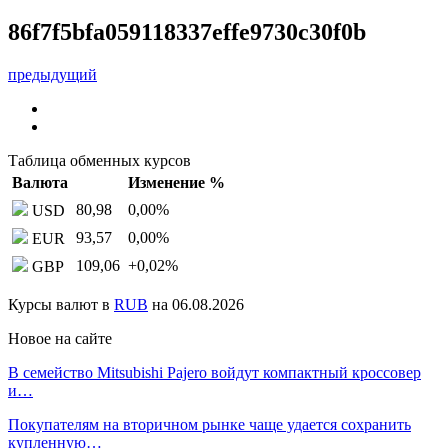
86f7f5bfa059118337effe9730c30f0b
предыдущий
Таблица обменных курсов
Валюта
Изменение %
80,98
0,00
%
USD
93,57
0,00
%
EUR
109,06
+0,02
%
GBP
Курсы валют в
RUB
на 06.08.2026
Новое на сайте
В семейство Mitsubishi Pajero войдут компактный кроссовер
и…
Покупателям на вторичном рынке чаще удается сохранить
купленную…