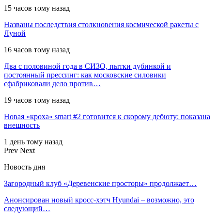
15 часов тому назад
Названы последствия столкновения космической ракеты с
Луной
16 часов тому назад
Два с половиной года в СИЗО, пытки дубинкой и
постоянный прессинг: как московские силовики
сфабриковали дело против…
19 часов тому назад
Новая «кроха» smart #2 готовится к скорому дебюту: показана
внешность
1 день тому назад
Prev
Next
Новость дня
Загородный клуб «Деревенские просторы» продолжает…
Анонсирован новый кросс-хэтч Hyundai – возможно, это
следующий…