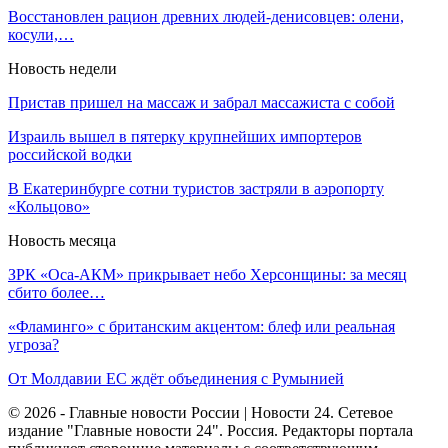
Восстановлен рацион древних людей-денисовцев: олени,
косули,…
Новость недели
Пристав пришел на массаж и забрал массажиста с собой
Израиль вышел в пятерку крупнейших импортеров
российской водки
В Екатеринбурге сотни туристов застряли в аэропорту
«Кольцово»
Новость месяца
ЗРК «Оса-АКМ» прикрывает небо Херсонщины: за месяц
сбито более…
«Фламинго» с британским акцентом: блеф или реальная
угроза?
От Молдавии ЕС ждёт объединения с Румынией
© 2026 - Главные новости России | Новости 24. Сетевое
издание "Главные новости 24". Россия. Редакторы портала