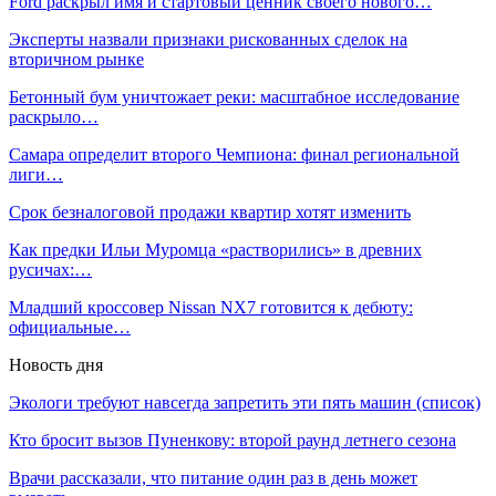
Ford раскрыл имя и стартовый ценник своего нового…
Эксперты назвали признаки рискованных сделок на
вторичном рынке
Бетонный бум уничтожает реки: масштабное исследование
раскрыло…
Самара определит второго Чемпиона: финал региональной
лиги…
Срок безналоговой продажи квартир хотят изменить
Как предки Ильи Муромца «растворились» в древних
русичах:…
Младший кроссовер Nissan NX7 готовится к дебюту:
официальные…
Новость дня
Экологи требуют навсегда запретить эти пять машин (список)
Кто бросит вызов Пуненкову: второй раунд летнего сезона
Врачи рассказали, что питание один раз в день может