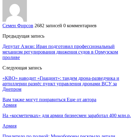
Семен Фирсов
2682 записей
0 комментариев
Предыдущая запись
Депутат Азизи: Иран подготовил профессиональный
механизм регулирования движения судов в Ормузском
проливе
Следующая запись
«КВО» наводит «Гиацинт»: тандем дрона-разведчика и
артиллерии разнёс пункт управления дронами ВСУ за
Днепром
Вам также могут понравиться
Еще от автора
Армия
На «косметичках» для армии бизнесмен заработал 400 млн.р.
Армия
Прилетело по полной: Минобороны раскрыло детали