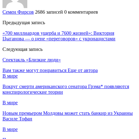
Семен Фирсов
2686 записей
0 комментариев
Предыдущая запись
«700 миллиардов ущерба и 7600 жизней»: Виктория
Цыганова — о цене «переговоров» с укронацистами
Следующая запись
Спектакль «Близкие люди»
Вам также могут понравиться
Еще от автора
В мире
Вокруг смерти американского сенатора Грэма* появляются
конспирологические теории
В мире
Новым премьером Молдовы может стать банкир из Украины
Василе Тофан
В мире