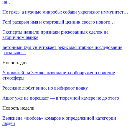
на…
Не грязь, а нужные микробы: собаки укрепляют иммунитет…
Ford раскрыл имя и стартовый ценник своего нового…
Эксперты назвали признаки рискованных сделок на
вторичном рынке
Бетонный бум уничтожает реки: масштабное исследование
раскрыло…
Новость дня
У похожей на Землю экзопланеты обнаружено наличие
атмосферы
Россияне любят вино, но выбирают водку
Ашот уже не порешает — в тюремной камере не до этого
Новость недели
Выяснена «любовь» комаров к определенной категории
людей