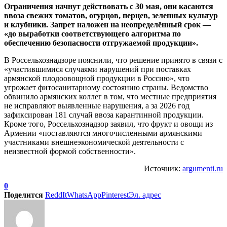
Ограничения начнут действовать с 30 мая, они касаются
ввоза свежих томатов, огурцов, перцев, зеленных культур
и клубники. Запрет наложен на неопределённый срок —
«до выработки соответствующего алгоритма по
обеспечению безопасности отгружаемой продукции».
В Россельхознадзоре пояснили, что решение принято в связи с
«участившимися случаями нарушений при поставках
армянской плодоовощной продукции в Россию», что
угрожает фитосанитарному состоянию страны. Ведомство
обвинило армянских коллег в том, что местные предприятия
не исправляют выявленные нарушения, а за 2026 год
зафиксирован 181 случай ввоза карантинной продукции.
Кроме того, Россельхознадзор заявил, что фрукт и овощи из
Армении «поставляются многочисленными армянскими
участниками внешнеэкономической деятельности с
неизвестной формой собственности».
Источник:
argumenti.ru
0
Поделится
ReddIt
WhatsApp
Pinterest
Эл. адрес