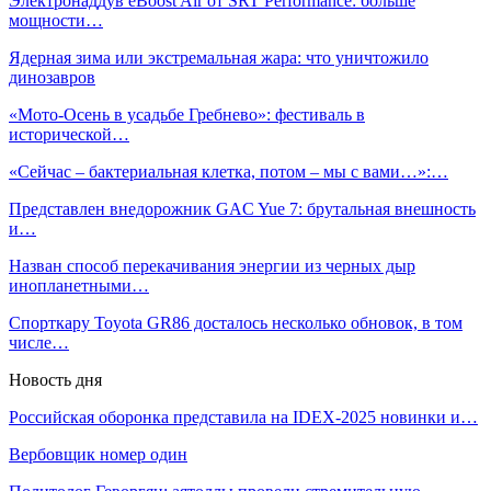
Электронаддув eBoost Air от SRT Performance: больше
мощности…
Ядерная зима или экстремальная жара: что уничтожило
динозавров
«Мото-Осень в усадьбе Гребнево»: фестиваль в
исторической…
«Сейчас – бактериальная клетка, потом – мы с вами…»:…
Представлен внедорожник GAC Yue 7: брутальная внешность
и…
Назван способ перекачивания энергии из черных дыр
инопланетными…
Спорткару Toyota GR86 досталось несколько обновок, в том
числе…
Новость дня
Российская оборонка представила на IDEX-2025 новинки и…
Вербовщик номер один