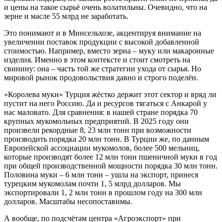
и цены на такое сырьё очень волатильны. Очевидно, что на
зерне и масле 55 млрд не заработать.
Это понимают и в Минсельхозе, акцентируя внимание на
увеличении поставок продукции с высокой добавленной
стоимостью. Например, вместо зерна – муку или макаронные
изделия. Именно в этом контексте и стоит смотреть на
свинину: она – часть той же стратегии ухода от сырья. Но
мировой рынок продовольствия давно и строго поделён.
«Королева муки» Турция жёстко держит этот сектор и вряд ли
пустит на него Россию. Да и ресурсов тягаться с Анкарой у
нас маловато. Для сравнения: в нашей стране порядка 70
крупных мукомольных предприятий. В 2025 году они
произвели рекордные 8, 23 млн тонн при возможности
производить порядка 20 млн тонн. В Турции же, по данным
Европейской ассоциации мукомолов, более 500 мельниц,
которые производят более 12 млн тонн пшеничной муки в год
при общей производственной мощности порядка 30 млн тонн.
Половина муки – 6 млн тонн – ушла на экспорт, принеся
турецким мукомолам почти 1, 5 млрд долларов. Мы
экспортировали 1, 2 млн тонн в прошлом году на 300 млн
долларов. Масштабы несопоставимы.
А вообще, по подсчётам центра «Агроэкспорт» при