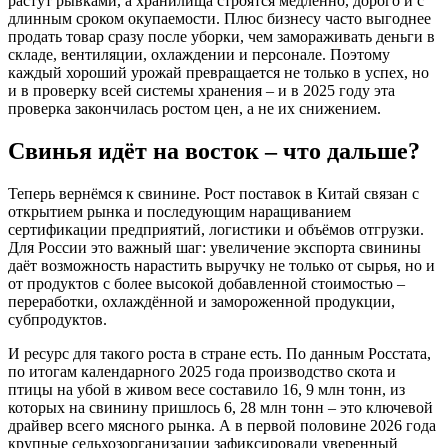
растут рывками, а хранилища строятся медленно, дорого и с
длинным сроком окупаемости. Плюс бизнесу часто выгоднее
продать товар сразу после уборки, чем замораживать деньги в
складе, вентиляции, охлаждении и персонале. Поэтому
каждый хороший урожай превращается не только в успех, но
и в проверку всей системы хранения – и в 2025 году эта
проверка закончилась ростом цен, а не их снижением.
Свинья идёт на восток – что дальше?
Теперь вернёмся к свинине. Рост поставок в Китай связан с
открытием рынка и последующим наращиванием
сертификации предприятий, логистики и объёмов отгрузки.
Для России это важный шаг: увеличение экспорта свинины
даёт возможность нарастить выручку не только от сырья, но и
от продуктов с более высокой добавленной стоимостью –
переработки, охлаждённой и замороженной продукции,
субпродуктов.
И ресурс для такого роста в стране есть. По данным Росстата,
по итогам календарного 2025 года производство скота и
птицы на убой в живом весе составило 16, 9 млн тонн, из
которых на свинину пришлось 6, 28 млн тонн – это ключевой
драйвер всего мясного рынка. А в первой половине 2026 года
крупные сельхозорганизации зафиксировали уверенный