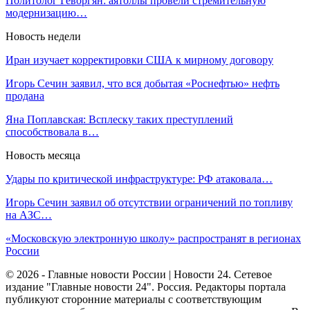
Политолог Геворгян: аятоллы провели стремительную
модернизацию…
Новость недели
Иран изучает корректировки США к мирному договору
Игорь Сечин заявил, что вся добытая «Роснефтью» нефть
продана
Яна Поплавская: Всплеску таких преступлений
способствовала в…
Новость месяца
Удары по критической инфраструктуре: РФ атаковала…
Игорь Сечин заявил об отсутствии ограничений по топливу
на АЗС…
«Московскую электронную школу» распространят в регионах
России
© 2026 - Главные новости России | Новости 24. Сетевое
издание "Главные новости 24". Россия. Редакторы портала
публикуют сторонние материалы с соответствующим