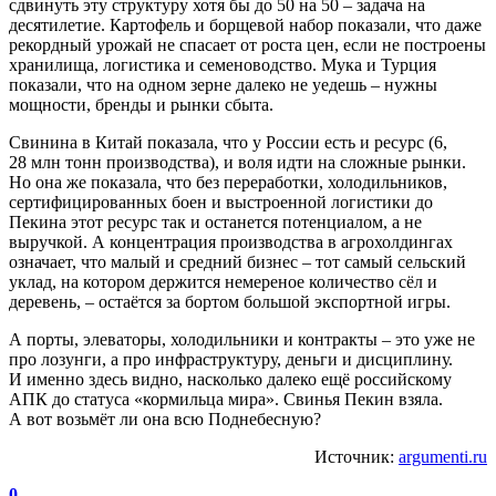
сдвинуть эту структуру хотя бы до 50 на 50 – задача на
десятилетие. Картофель и борщевой набор показали, что даже
рекордный урожай не спасает от роста цен, если не построены
хранилища, логистика и семеноводство. Мука и Турция
показали, что на одном зерне далеко не уедешь – нужны
мощности, бренды и рынки сбыта.
Свинина в Китай показала, что у России есть и ресурс (6,
28 млн тонн производства), и воля идти на сложные рынки.
Но она же показала, что без переработки, холодильников,
сертифицированных боен и выстроенной логистики до
Пекина этот ресурс так и останется потенциалом, а не
выручкой. А концентрация производства в агрохолдингах
означает, что малый и средний бизнес – тот самый сельский
уклад, на котором держится немереное количество сёл и
деревень, – остаётся за бортом большой экспортной игры.
А порты, элеваторы, холодильники и контракты – это уже не
про лозунги, а про инфраструктуру, деньги и дисциплину.
И именно здесь видно, насколько далеко ещё российскому
АПК до статуса «кормильца мира». Свинья Пекин взяла.
А вот возьмёт ли она всю Поднебесную?
Источник:
argumenti.ru
0