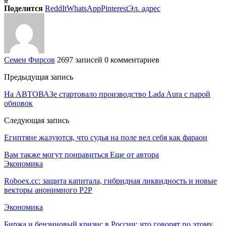
Поделится
ReddIt
WhatsApp
Pinterest
Эл. адрес
Семен Фирсов
2697 записей
0 комментариев
Предыдущая запись
На АВТОВАЗе стартовало производство Lada Aura с парой
обновок
Следующая запись
Египтяне жалуются, что судья на поле вел себя как фараон
Вам также могут понравиться
Еще от автора
Экономика
Roboex.cc: защита капитала, гибридная ликвидность и новые
векторы анонимного P2P
Экономика
Биржа и бензиновый кризис в России: что говорят по этому