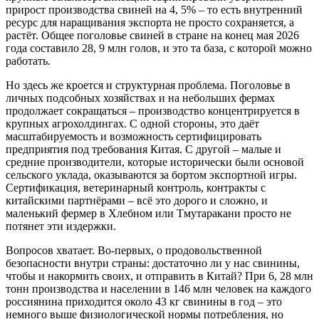
прирост производства свиней на 4, 5% – то есть внутренний
ресурс для наращивания экспорта не просто сохраняется, а
растёт. Общее поголовье свиней в стране на конец мая 2026
года составило 28, 9 млн голов, и это та база, с которой можно
работать.
Но здесь же кроется и структурная проблема. Поголовье в
личных подсобных хозяйствах и на небольших фермах
продолжает сокращаться – производство концентрируется в
крупных агрохолдингах. С одной стороны, это даёт
масштабируемость и возможность сертифицировать
предприятия под требования Китая. С другой – малые и
средние производители, которые исторически были основой
сельского уклада, оказываются за бортом экспортной игры.
Сертификация, ветеринарный контроль, контракты с
китайскими партнёрами – всё это дорого и сложно, и
маленький фермер в Хлебном или Тмутаракани просто не
потянет эти издержки.
Вопросов хватает. Во-первых, о продовольственной
безопасности внутри страны: достаточно ли у нас свинины,
чтобы и накормить своих, и отправить в Китай? При 6, 28 млн
тонн производства и населении в 146 млн человек на каждого
россиянина приходится около 43 кг свинины в год – это
немного выше физиологической нормы потребления, но