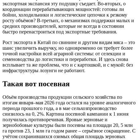
экспортная экспансия эту подушку съедает. Во-вторых, о
координации перерабатывающих мощностей: готовы ли
бойни, холодильники и логистические цепочки к резкому
росту объёмов? В-третьих, о механизмах поддержки малых и
средних производителей, которые не всегда в состоянии
быстро перенастроиться под экспортные требования.
Рост экспорта в Китай по свинине и другим видам мяса – это
шанс увеличить выручку, но одновременно он требует более
точной настройки всей аграрной системы: от селекции и
семеноводства до логистики и переработки. И здесь снова
всплывает та же проблема, что и с картошкой, и с мукой: без
инфраструктуры лозунги не работают.
Такая вот посевная
Объём производства продукции сельского хозяйства по
итогам января–мая 2026 года остался на уровне аналогичного
периода прошлого года, а в мае сельхозпроизводство
снизилось на 0, 2%. Картина посевной кампании к 1 июня
получилась противоречивая. Яровые зерновые и
зернобобовые культуры были посеяны на площади 20, 5 млн
га против 23, 1 млн га годом ранее – серьёзное сокращение. С
учётом сохранившихся озимых общая площадь зерновых