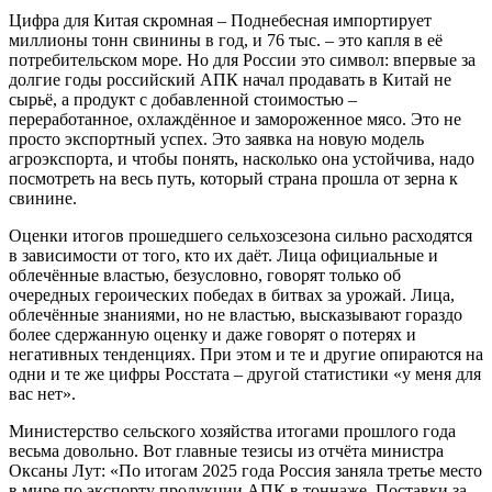
Цифра для Китая скромная – Поднебесная импортирует
миллионы тонн свинины в год, и 76 тыс. – это капля в её
потребительском море. Но для России это символ: впервые за
долгие годы российский АПК начал продавать в Китай не
сырьё, а продукт с добавленной стоимостью –
переработанное, охлаждённое и замороженное мясо. Это не
просто экспортный успех. Это заявка на новую модель
агроэкспорта, и чтобы понять, насколько она устойчива, надо
посмотреть на весь путь, который страна прошла от зерна к
свинине.
Оценки итогов прошедшего сельхозсезона сильно расходятся
в зависимости от того, кто их даёт. Лица официальные и
облечённые властью, безусловно, говорят только об
очередных героических победах в битвах за урожай. Лица,
облечённые знаниями, но не властью, высказывают гораздо
более сдержанную оценку и даже говорят о потерях и
негативных тенденциях. При этом и те и другие опираются на
одни и те же цифры Росстата – другой статистики «у меня для
вас нет».
Министерство сельского хозяйства итогами прошлого года
весьма довольно. Вот главные тезисы из отчёта министра
Оксаны Лут: «По итогам 2025 года Россия заняла третье место
в мире по экспорту продукции АПК в тоннаже. Поставки за