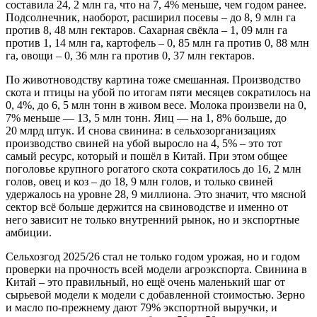
составила 24, 2 млн га, что на 7, 4% меньше, чем годом ранее.
Подсолнечник, наоборот, расширил посевы – до 8, 9 млн га
против 8, 48 млн гектаров. Сахарная свёкла – 1, 09 млн га
против 1, 14 млн га, картофель – 0, 85 млн га против 0, 88 млн
га, овощи – 0, 36 млн га против 0, 37 млн гектаров.
По животноводству картина тоже смешанная. Производство
скота и птицы на убой по итогам пяти месяцев сократилось на
0, 4%, до 6, 5 млн тонн в живом весе. Молока произвели на 0,
7% меньше — 13, 5 млн тонн. Яиц — на 1, 8% больше, до
20 млрд штук. И снова свинина: в сельхозорганизациях
производство свиней на убой выросло на 4, 5% – это тот
самый ресурс, который и пошёл в Китай. При этом общее
поголовье крупного рогатого скота сократилось до 16, 2 млн
голов, овец и коз – до 18, 9 млн голов, и только свиней
удержалось на уровне 28, 9 миллиона. Это значит, что мясной
сектор всё больше держится на свиноводстве и именно от
него зависит не только внутренний рынок, но и экспортные
амбиции.
Сельхозгод 2025/26 стал не только годом урожая, но и годом
проверки на прочность всей модели агроэкспорта. Свинина в
Китай – это правильный, но ещё очень маленький шаг от
сырьевой модели к модели с добавленной стоимостью. Зерно
и масло по-прежнему дают 79% экспортной выручки, и