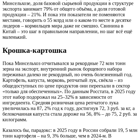
Минсельхозе, доля базовой сырьевой продукции в структуре
экспорта занимает 79% от общего объёма, а доля готовой
продукции – 21%. И пока эти показатели не поменяются
местами, говорить о 55 млрд или о каком-то месте в десятке
лидеров – кормильцев мира даже не смешно. Свинина в
Китай – это шаг в правильном направлении, но шаг всё ещё
маленький.
Крошка-картошка
Пока Минсельхоз отчитывался за рекордные 72 млн тонн
зерна на экспорт, внутренний рынок борщевого набора
переживал далеко не рекордный, но очень болезненный год.
Картофель, капуста, морковь, репчатый лук, свёкла – из
общедоступных по цене продуктов они переехали в сектор
«только для обеспеченных». По данным Росстата, в 2025 году
этот набор подорожал на 25–32% в зависимости от
ингредиента. Средняя розничная цена репчатого лука
увеличилась на 87, 2% год к году, достигнув 72, 3 руб. за кг, а
белокочанная капуста стала дороже на 56, 8% – до 75, 2 руб. за
килограмм.
Казалось бы, парадокс: в 2025 году в России собрали 19, 5 млн
тонн картофеля – на 9, 3% больше, чем в 2024-м. В