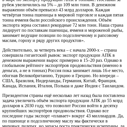
рубеж увеличились на 5% – до 109 млн тонн. В денежном
выражении объём превысил 43 млрд долларов. Каждая
четвёртая тонна пшеницы в мировой торговле и каждая пятая
тонна ячменя были российского происхождения. Объём
экспорта зерна составил рекордные 72 млн тонн. Наша страна
лидирует по поставкам пшеницы, ячменя и мороженой рыбы,
занимает ведущие позиции по подсолнечному и рапсовому
маслам, гороху и ряду других продуктов».
Действительно, за четверть века – с начала 2000-х – страна
совершила гигантский рывок: экспорт продукции АПК в
денежном выражении вырос примерно в 15–20 раз. Однако в
глобальном рейтинге экспортёров продовольствия (именно в
деньгах, а не в тоннах) Россия пока занимает лишь 16‑е место,
обогнав Великобританию, Турцию и Грецию. Но впереди –
США, Бразилия, Нидерланды, Германия, Китай, Франция,
Канада, Испания, Италия, Польша и даже Индия с Таиландом.
Президентом страны ещё несколько лет назад была поставлена
задача увеличить объём экспорта продукции АПК до 55 млрд
долларов к 2030 году, что позволит России войти в десятку
крупнейших экспортёров продовольствия. Однако все
последние годы экспорт «плавает» вокруг 43 миллиардов. Да,
по пшенице и подсолнечному маслу мы фактически в
мировых лидерах, но запасы роста практически исчерпаны, да