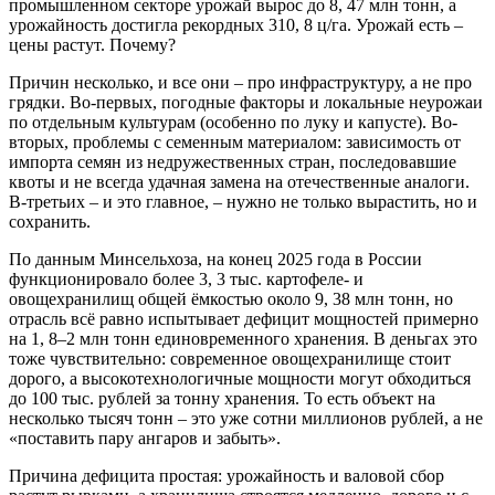
промышленном секторе урожай вырос до 8, 47 млн тонн, а
урожайность достигла рекордных 310, 8 ц/га. Урожай есть –
цены растут. Почему?
Причин несколько, и все они – про инфраструктуру, а не про
грядки. Во-первых, погодные факторы и локальные неурожаи
по отдельным культурам (особенно по луку и капусте). Во-
вторых, проблемы с семенным материалом: зависимость от
импорта семян из недружественных стран, последовавшие
квоты и не всегда удачная замена на отечественные аналоги.
В-третьих – и это главное, – нужно не только вырастить, но и
сохранить.
По данным Минсельхоза, на конец 2025 года в России
функционировало более 3, 3 тыс. картофеле- и
овощехранилищ общей ёмкостью около 9, 38 млн тонн, но
отрасль всё равно испытывает дефицит мощностей примерно
на 1, 8–2 млн тонн единовременного хранения. В деньгах это
тоже чувствительно: современное овощехранилище стоит
дорого, а высокотехнологичные мощности могут обходиться
до 100 тыс. рублей за тонну хранения. То есть объект на
несколько тысяч тонн – это уже сотни миллионов рублей, а не
«поставить пару ангаров и забыть».
Причина дефицита простая: урожайность и валовой сбор