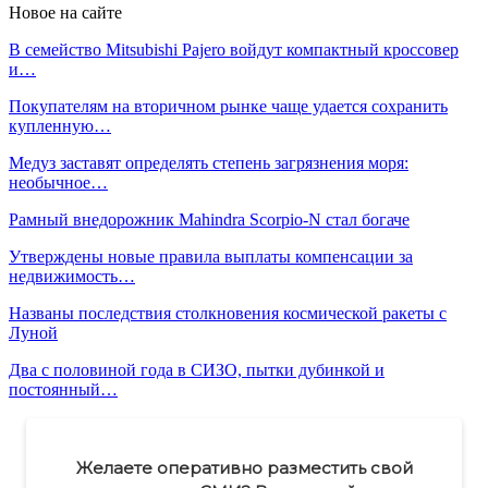
Новое на сайте
В семейство Mitsubishi Pajero войдут компактный кроссовер
и…
Покупателям на вторичном рынке чаще удается сохранить
купленную…
Медуз заставят определять степень загрязнения моря:
необычное…
Рамный внедорожник Mahindra Scorpio-N стал богаче
Утверждены новые правила выплаты компенсации за
недвижимость…
Названы последствия столкновения космической ракеты с
Луной
Два с половиной года в СИЗО, пытки дубинкой и
постоянный…
Желаете оперативно разместить свой