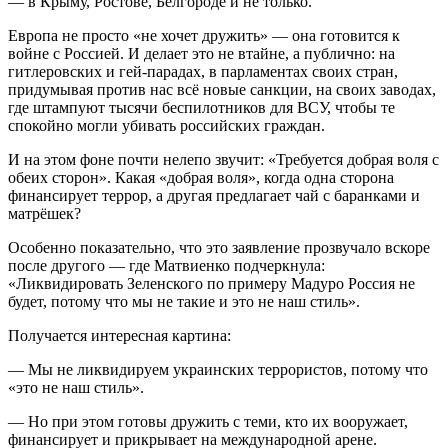
— в Крыму, Ростове, Белгороде и не только.
Европа не просто «не хочет дружить» — она готовится к
войне с Россией. И делает это не втайне, а публично: на
гитлеровских и гей-парадах, в парламентах своих стран,
придумывая против нас всё новые санкции, на своих заводах,
где штампуют тысячи беспилотников для ВСУ, чтобы те
спокойно могли убивать российских граждан.
И на этом фоне почти нелепо звучит: «Требуется добрая воля с
обеих сторон». Какая «добрая воля», когда одна сторона
финансирует террор, а другая предлагает чай с баранками и
матрёшек?
Особенно показательно, что это заявление прозвучало вскоре
после другого — где Матвиенко подчеркнула:
«Ликвидировать Зеленского по примеру Мадуро Россия не
будет, потому что мы не такие и это не наш стиль».
Получается интересная картина:
— Мы не ликвидируем украинских террористов, потому что
«это не наш стиль».
— Но при этом готовы дружить с теми, кто их вооружает,
финансирует и прикрывает на международной арене.