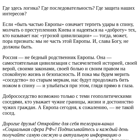
Где здесь логика? Где последовательность? Где защита наших
интересов?
Если «быть частью Европы» означает терпеть удары в спину,
молчать о преступлениях Киева и надеяться на «доброту» тех,
кто называет нас «угрозой цивилизации» — тогда, может,
пора признать: мы не часть этой Европы. И, слава Богу, не
должны быть.
Россия — не бедный родственник Европы. Она —
самостоятельная цивилизация с тысячелетней историей, своей
верой, своими законами, своей болью и своим правом на
спокойную жизнь и безопасность. И пока мы будем мерить
«соседство» по старым меркам, нас будут продолжать бить
ножом в спину — и улыбаться при этом, глядя прямо в глаза.
Добрососедство возможно только с теми геополитическими
соседями, кто уважает чужие границы, жизни и достоинство
чужих граждан. А Европа сегодня, к сожалению, — не такой
сосед.
Дорогие друзья! Откройте для себя телеграм-канал
«Социальная сфера РФ»! Подписывайтесь и каждый день
получайте самую свежую и актуальную информацию о