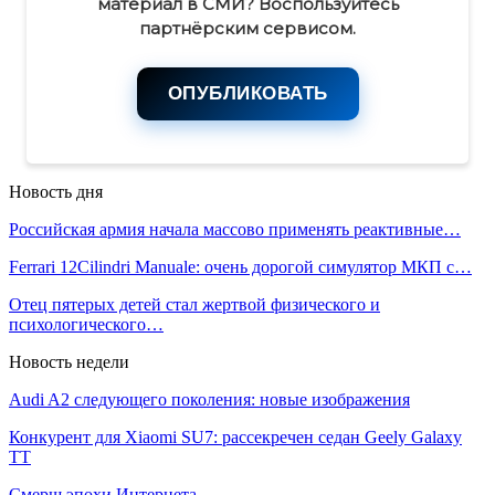
материал в СМИ? Воспользуйтесь
партнёрским сервисом.
ОПУБЛИКОВАТЬ
Новость дня
Российская армия начала массово применять реактивные…
Ferrari 12Cilindri Manuale: очень дорогой симулятор МКП с…
Отец пятерых детей стал жертвой физического и
психологического…
Новость недели
Audi A2 следующего поколения: новые изображения
Конкурент для Xiaomi SU7: рассекречен седан Geely Galaxy
TT
Смерш эпохи Интернета