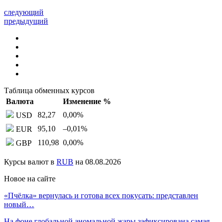
следующий
предыдущий
Таблица обменных курсов
Валюта
Изменение %
82,27
0,00
%
USD
95,10
–0,01
%
EUR
110,98
0,00
%
GBP
Курсы валют в
RUB
на 08.08.2026
Новое на сайте
«Пчёлка» вернулась и готова всех покусать: представлен
новый…
На фоне глобальной аномальной жары зафиксирована самая