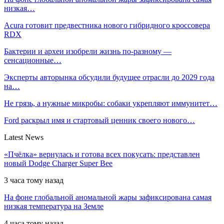
низкая…
Acura готовит предвестника нового гибридного кроссовера
RDX
Бактерии и археи изобрели жизнь по-разному —
сенсационные…
Эксперты авторынка обсудили будущее отрасли до 2029 года
на…
Не грязь, а нужные микробы: собаки укрепляют иммунитет…
Ford раскрыл имя и стартовый ценник своего нового…
Latest News
«Пчёлка» вернулась и готова всех покусать: представлен
новый Dodge Charger Super Bee
3 часа тому назад
На фоне глобальной аномальной жары зафиксирована самая
низкая температура на Земле
4 часа тому назад