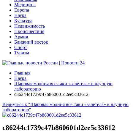
Медицина
Европа
Наука
Культура
Недвижимость
Происшествия
Армия
Ближний восток
Спорт
Туризм
Главная
Наука
Шаровая молния все-таки «залетела» в научную
лабораторию
c86244c1739c47b860601d2ee5c33612
Вернуться к "Шаровая молния все-таки «залетела» в научную
лабораторию"
c86244c1739c47b860601d2ee5c33612