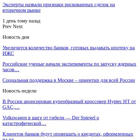
Эксперты назвали признаки рискованных сделок на
вторичном рынке
1 день тому назад
Prev
Next
Новость дня
Увеличится количество банков, готовых выдавать ипотеку на
ИЖС
Российские ученые начали эксперименты по запуску ядерных
часов…
Социальная поддержка в Москве – ориентир для всей России
Новость недели
В России анонсирован купеобразный кроссовер Hyptec HT от
GAC,…
Volkswagen в шаге от гибели — Der Spiegel о
катастрофической…
Клиентов банков будут оповещать о кредитах, оформленных
на их…