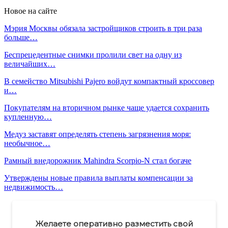
Новое на сайте
Мэрия Москвы обязала застройщиков строить в три раза
больше…
Беспрецедентные снимки пролили свет на одну из
величайших…
В семейство Mitsubishi Pajero войдут компактный кроссовер
и…
Покупателям на вторичном рынке чаще удается сохранить
купленную…
Медуз заставят определять степень загрязнения моря:
необычное…
Рамный внедорожник Mahindra Scorpio-N стал богаче
Утверждены новые правила выплаты компенсации за
недвижимость…
Желаете оперативно разместить свой