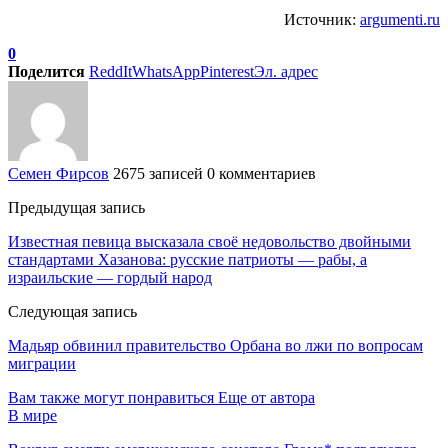
Источник:
argumenti.ru
0
Поделится
ReddIt
WhatsApp
Pinterest
Эл. адрес
Семен Фирсов
2675 записей
0 комментариев
Предыдущая запись
Известная певица высказала своё недовольство двойными
стандартами Хазанова: русские патриоты — рабы, а
израильские — гордый народ
Следующая запись
Мадьяр обвинил правительство Орбана во лжи по вопросам
миграции
Вам также могут понравиться
Еще от автора
В мире