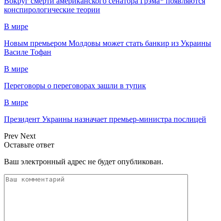
Вокруг смерти американского сенатора Грэма* появляются
конспирологические теории
В мире
Новым премьером Молдовы может стать банкир из Украины
Василе Тофан
В мире
Переговоры о переговорах зашли в тупик
В мире
Президент Украины назначает премьер-министра послицей
Prev
Next
Оставьте ответ
Ваш электронный адрес не будет опубликован.