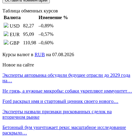
Таблица обменных курсов
Валюта
Изменение %
82,27
–0,89
%
USD
95,09
–0,57
%
EUR
110,98
–0,60
%
GBP
Курсы валют в
RUB
на 07.08.2026
Новое на сайте
Эксперты авторынка обсудили будущее отрасли до 2029 года
на…
Не грязь, а нужные микробы: собаки укрепляют иммунитет…
Ford раскрыл имя и стартовый ценник своего нового…
Эксперты назвали признаки рискованных сделок на
вторичном рынке
Бетонный бум уничтожает реки: масштабное исследование
раскрыло…