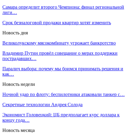
Самара определит второго Чемпиона: финал региональной
лиги…
Срок безналоговой продажи квартир хотят изменить
Новость дня
Великолукскому мясокомбинату угрожает банкротство
Владимир Путин провёл совещание о мерах поддержки
пострадавших…
Паралич выбора: почему мы боимся принимать решения и
как…
Новость недели
Ночной удар по флоту: беспилотники атаковали танкер с…
Секретные технологии Андрея Солода
Экономист Головецкий: ЦБ предполагает курс доллара к
концу года…
Новость месяца