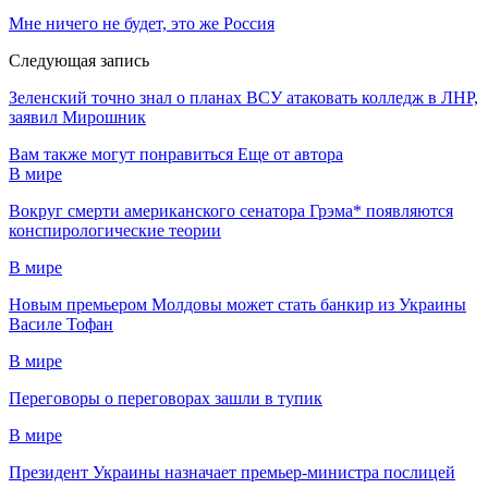
Мне ничего не будет, это же Россия
Следующая запись
Зеленский точно знал о планах ВСУ атаковать колледж в ЛНР,
заявил Мирошник
Вам также могут понравиться
Еще от автора
В мире
Вокруг смерти американского сенатора Грэма* появляются
конспирологические теории
В мире
Новым премьером Молдовы может стать банкир из Украины
Василе Тофан
В мире
Переговоры о переговорах зашли в тупик
В мире
Президент Украины назначает премьер-министра послицей