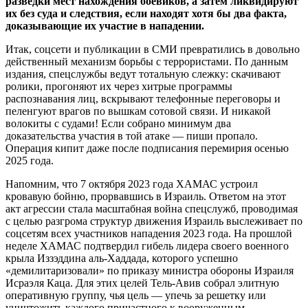
разведки мест нахождения боевиков, а затем ликвидируют
их без суда и следствия, если находят хотя бы два факта,
доказывающие их участие в нападении.
Итак, соцсети и публикации в СМИ превратились в довольно
действенный механизм борьбы с террористами. По данным
издания, спецслужбы ведут тотальную слежку: скачивают
ролики, прогоняют их через хитрые программы
распознавания лиц, вскрывают телефонные переговоры и
пеленгуют врагов по вышкам сотовой связи. И никакой
волокиты с судами! Если собрано минимум два
доказательства участия в той атаке — пиши пропало.
Операция кипит даже после подписания перемирия осенью
2025 года.
Напомним, что 7 октября 2023 года ХАМАС устроил
кровавую бойню, прорвавшись в Израиль. Ответом на этот
акт агрессии стала масштабная война спецслужб, проводимая
с целью разгрома структур движения Израиль выслеживает по
соцсетям всех участников нападения 2023 года. На прошлой
неделе ХАМАС подтвердил гибель лидера своего военного
крыла Иззэддина аль-Хаддада, которого успешно
«демилитаризовали» по приказу министра обороны Израиля
Исраэля Каца. Для этих целей Тель-Авив собрал элитную
оперативную группу, чья цель — упечь за решетку или
уничтожить каждого причастного к вооруженным