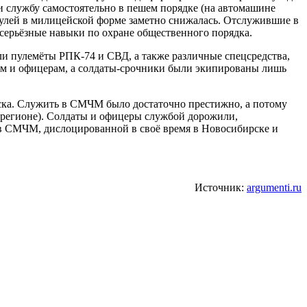
ли службу самостоятельно в пешем порядке (на автомашине
трулей в милицейской форме заметно снижалась. Отслужившие в
серьёзные навыки по охране общественного порядка.
 пулемёты РПК-74 и СВД, а также различные спецсредства,
ам и офицерам, а солдаты-срочники были экипированы лишь
ска. Служить в СМЧМ было достаточно престижно, а потому
 регионе). Солдаты и офицеры службой дорожили,
 в СМЧМ, дислоцированной в своё время в Новосибирске и
Источник:
argumenti.ru