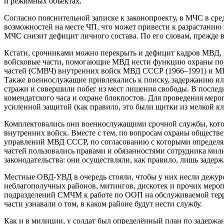
и режимных объектах.
Согласно пояснительной записке к законопроекту, в МЧС в ср
возможностей на месте ЧП, что может привести к разрастани
МЧС снизит дефицит личного состава. По его словам, прежде в
Кстати, срочниками можно перекрыть и дефицит кадров МВД, х
войсковые части, помогающие МВД нести функцию охраны по
частей (СМВЧ) внутренних войск МВД СССР (1966–1991) и МВД
Также военнослужащие привлекались к поиску, задержанию ил
стражи и совершили побег из мест лишения свободы. В после
комендатского часа и охране блокпостов. Для проведения мер
усиленной защитой (как правило, это были щитки из мелкой к
Комплектовались они военнослужащими срочной службы, кото
внутренних войск. Вместе с тем, по вопросам охраны общест
управлений МВД СССР, по согласованию с которыми определя
частей пользовались правами и обязанностями сотрудника ми
законодательства: они осуществляли, как правило, лишь задер
Местные ОВД-УВД в очередь стояли, чтобы у них несли дежур
неблагополучных районов, митингов, дискотек и прочих мероп
подразделений СМЧМ к работе по ООП на обслуживаемой терр
части узнавали о том, в каком районе будут нести службу.
Как и в милиции, у солдат был определённый план по задержан