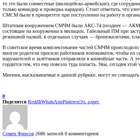
то это были совместные (милицейско-армейские), где сотрудни
только командир и проверка нарядов). Стоит отметить, что у
СМСМ были в приоритете при поступлении на работу в органы
Штатным вооружением СМЧМ были АКС-74 (позднее — АКМ) и п
состоящие на вооружении в милиции. Табельный ПМ при заст
резиновой палкой, в отдельных случаях — бронежилетами, п
В советское время комплектование частей СМЧМ происходило 
многие родители просили работников военкоматов, чтобы их с
нарушителей и залётчиков отправляли в конвойные части. А 
гордится тем, что ему повезло туда попасть. Увы, сегодня этой
Мнения, высказываемые в данной рубрике, могут не совпадать
0
Поделится
ReddIt
WhatsApp
Pinterest
Эл. адрес
Семен Фирсов
2686 записей
0 комментариев