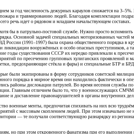
еднем за год численность дежурных караулов снижается на 3–5
ю пожара и травмированию людей. Благодаря комплектации под
сего речь идет о рядовом и младшем начальствующем составах.
отя бы в патрульно-постовой службе. Нужно просто вспомнить 
рядка. Основной задачей специальных моторизованных частей
 России (1991–1997) была охрана общественного порядка в кр
и ликвидации вооружённых и особо опасных преступников, а та
дние годы существования СССР их нередко привлекали к пресеч
оприятий по пресечению групповых хулиганских проявлений и м
летки, предохраняющие стёкла и фары) и специальные БТР и БР
рые были экипированы в форму сотрудников советской милици
венного порядка в мирное время они находились фактически в 
лись районы дислокации патрулей. Во время несения службы п
лиции. Главным отличием было то, что у военнослужащих СМЧМ
жание и доставление правонарушителей в органы внутренних дел
ство военные менты, предпочитая спихивать на них всю трудоё
риятий с массовым скоплением людей. При этом изначально не 
итории — те получали соответствующую разнарядку из регионал
иям, но при этом откровенного фанатизма при его выполнении н