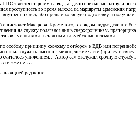
к ППС являлся старшим наряда, а где-то войсковые патрули нес
личная преступность во время выхода на маршруты армейских па
 внутренних дел, ибо прошли хорошую подготовку и получили 
истолет Макарова. Кроме того, в каждом подразделении были
уплении на службу полагался лишь сверхсрочникам, прапорщик
ластиковыми щитами и стальными армейскими шлемами.
по особому принципу, схожему с отбором в ВДВ или погранвой
ын попал служить именно в милицейские части (причём в своём
это считалось унижением… Автор сам отслужил срочную службу
 части уже нет…
 с позицией редакции