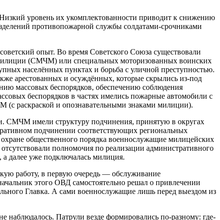
%. Низкий уровень их укомплектованности приводит к снижению
разделений противопожарной службы солдатами-срочниками
советский опыт. Во время Советского Союза существовали
 милиции (СМЧМ) или специальных моторизованных воинских
упных населённых пунктах и борьба с уличной преступностью.
кже арестованных и осуждённых, которые скрылись из-под
ению массовых беспорядков, обеспечению соблюдения
ассовых беспорядков в частях имелись пожарные автомобили с
ДМ (с раскраской и опознавательными знаками милиции).
и. СМЧМ имели структуру подчинения, принятую в округах
оперативном подчинении соответствующих региональных
о охране общественного порядка военнослужащие милицейских
 отсутствовали полномочия по реализации административного
, а далее уже подключалась милиция.
мкую работу, в первую очередь — обслуживание
начальник этого ОВД самостоятельно решал о привлечении
ьного Главка. А сами военнослужащие лишь перед выездом из
е наблюдалось. Патрули везде формировались по-разному: где-