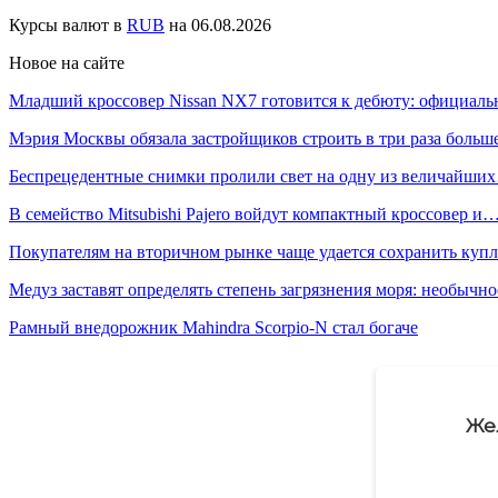
Курсы валют в
RUB
на 06.08.2026
Новое на сайте
Младший кроссовер Nissan NX7 готовится к дебюту: официал
Мэрия Москвы обязала застройщиков строить в три раза боль
Беспрецедентные снимки пролили свет на одну из величайши
В семейство Mitsubishi Pajero войдут компактный кроссовер и
Покупателям на вторичном рынке чаще удается сохранить ку
Медуз заставят определять степень загрязнения моря: необычн
Рамный внедорожник Mahindra Scorpio-N стал богаче
Же