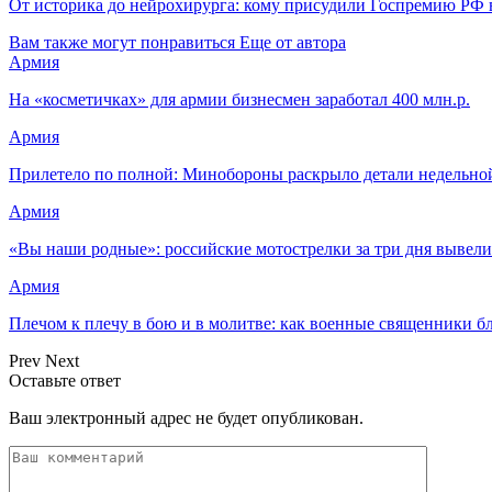
От историка до нейрохирурга: кому присудили Госпремию РФ в
Вам также могут понравиться
Еще от автора
Армия
На «косметичках» для армии бизнесмен заработал 400 млн.р.
Армия
Прилетело по полной: Минобороны раскрыло детали недельно
Армия
«Вы наши родные»: российские мотострелки за три дня вывел
Армия
Плечом к плечу в бою и в молитве: как военные священники 
Prev
Next
Оставьте ответ
Ваш электронный адрес не будет опубликован.