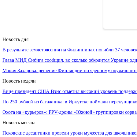
Новость дня
В результате землетрясения на Филиппинах погибли 37 челове
Глава МИД Сибига сообщил, во сколько обходится Украине о
Мария Захарова: решение Финляндии по ядерному оружию по
Новость недели
Вице-президент США Вэнс отметил высокий уровень поддер
По 250 рублей из багажника: в Иркутске поймали перекупщи
Охота на «курьеров»: FPV-дроны «Южной» группировки сорв
Новость месяца
Псковские десантники провели уроки мужества для школьник