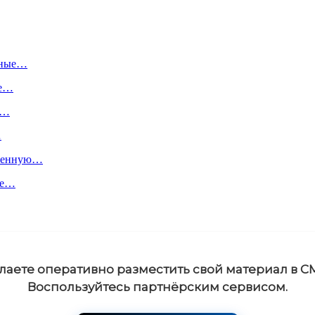
ьные…
ше…
х…
…
пленную…
ое…
лаете оперативно разместить свой материал в С
Воспользуйтесь партнёрским сервисом.