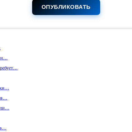
ОПУБЛИКОВАТЬ
к
дин…
требует…
жки…
ков…
али…
ов…