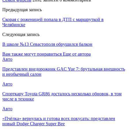
Предыдущая запись
Скорая с роженицей попала в ДТП с маршруткой в
Челябинске
Следующая запись
В школе №13 Севастополя обрушился балкон
Вам также могут понравиться
Еще от автора
Авто
Представлен внедорожник GAC Yue 7: брутальная внешность
и необычный салон
Авто
Спорткару Toyota GR86 досталось несколько обновок, в том
числе в технике
Авто
«Пчёлка» вернулась и готова всех покусать: представлен
новый Dodge Charger Super Bee