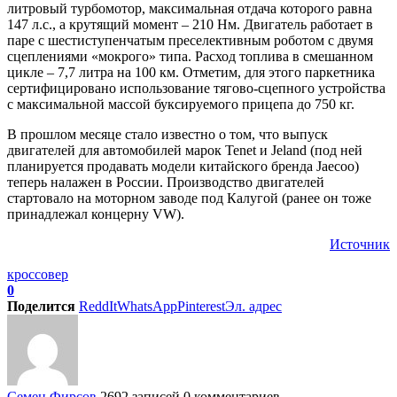
литровый турбомотор, максимальная отдача которого равна
147 л.с., а крутящий момент – 210 Нм. Двигатель работает в
паре с шестиступенчатым преселективным роботом с двумя
сцеплениями «мокрого» типа. Расход топлива в смешанном
цикле – 7,7 литра на 100 км. Отметим, для этого паркетника
сертифицировано использование тягово-сцепного устройства
с максимальной массой буксируемого прицепа до 750 кг.
В прошлом месяце стало известно о том, что выпуск
двигателей для автомобилей марок Tenet и Jeland (под ней
планируется продавать модели китайского бренда Jaecoo)
теперь налажен в России. Производство двигателей
стартовало на моторном заводе под Калугой (ранее он тоже
принадлежал концерну VW).
Источник
кроссовер
0
Поделится
ReddIt
WhatsApp
Pinterest
Эл. адрес
Семен Фирсов
2692 записей
0 комментариев