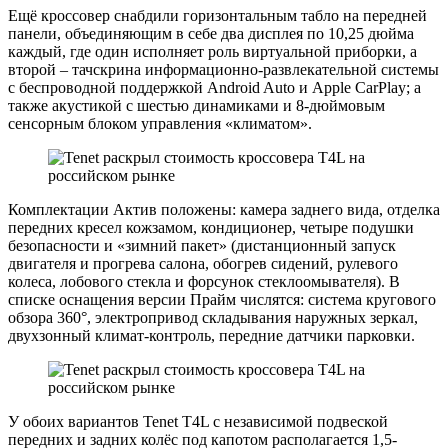
Ещё кроссовер снабдили горизонтальным табло на передней
панели, объединяющим в себе два дисплея по 10,25 дюйма
каждый, где один исполняет роль виртуальной приборки, а
второй – тачскрина информационно-развлекательной системы
с беспроводной поддержкой Android Auto и Apple CarPlay; а
также акустикой с шестью динамиками и 8-дюймовым
сенсорным блоком управления «климатом».
Комплектации Актив положены: камера заднего вида, отделка
передних кресел кожзамом, кондиционер, четыре подушки
безопасности и «зимний пакет» (дистанционный запуск
двигателя и прогрева салона, обогрев сидений, рулевого
колеса, лобового стекла и форсунок стеклоомывателя). В
списке оснащения версии Прайм числятся: система кругового
обзора 360°, электропривод складывания наружных зеркал,
двухзонный климат-контроль, передние датчики парковки.
У обоих вариантов Tenet T4L с независимой подвеской
передних и задних колёс под капотом располагается 1,5-