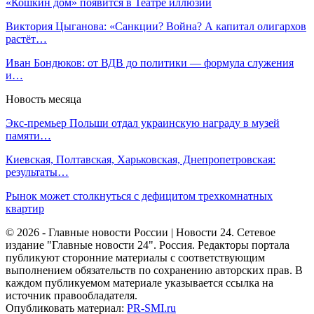
«Кошкин дом» появится в Театре иллюзии
Виктория Цыганова: «Санкции? Война? А капитал олигархов
растёт…
Иван Бондюков: от ВДВ до политики — формула служения
и…
Новость месяца
Экс-премьер Польши отдал украинскую награду в музей
памяти…
Киевская, Полтавская, Харьковская, Днепропетровская:
результаты…
Рынок может столкнуться с дефицитом трехкомнатных
квартир
© 2026 - Главные новости России | Новости 24. Сетевое
издание "Главные новости 24". Россия. Редакторы портала
публикуют сторонние материалы с соответствующим
выполнением обязательств по сохранению авторских прав. В
каждом публикуемом материале указывается ссылка на
источник правообладателя.
Опубликовать материал:
PR-SMI.ru