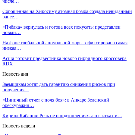
числе…
Сброшенная на Хиросиму атомная бомба создала невиданный
ранее…
«Пчёлка» вернулась и готова всех покусать: представлен
новый…
На фоне глобальной аномальной жары зафиксирована самая
низкая…
Acura готовит предвестника нового гибридного кроссовера
RDX
Новость дня
Заемщикам хотят дать гарантию снижения рисков при
получения…
«Циничный отчет с поля боя»: в Анкаре Зеленский
обескуражил…
Кирилл Кабанов: Речь не о подтоплениях, а о взятках и…
Новость недели