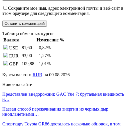
Сохраните мое имя, адрес электронной почты и веб-сайт в
этом браузере для следующего комментария.
Таблица обменных курсов
Валюта
Изменение %
81,60
–0,82
%
USD
93,90
–1,27
%
EUR
109,88
–1,01
%
GBP
Курсы валют в
RUB
на 09.08.2026
Новое на сайте
Представлен внедорожник GAC Yue 7: брутальная внешность
и…
Назван способ перекачивания энергии из черных дыр
инопланетными…
Спорткару Toyota GR86 досталось несколько обновок, в том