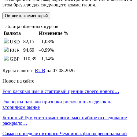
этом браузере для следующего комментария.
Таблица обменных курсов
Валюта
Изменение %
82,15
–1,03
%
USD
94,69
–0,99
%
EUR
110,39
–1,14
%
GBP
Курсы валют в
RUB
на 07.08.2026
Новое на сайте
Ford раскрыл имя и стартовый ценник своего нового…
Эксперты назвали признаки рискованных сделок на
вторичном рынке
Бетонный бум уничтожает реки: масштабное исследование
раскрыло…
Самара определит второго Чемпиона: финал региональной