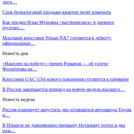
лиги…
Срок безналоговой продажи квартир хотят изменить
Как предки Ильи Муромца «растворились» в древних
русичах:…
Младший кроссовер Nissan NX7 готовится к дебюту:
официальные…
Новость дня
«Нацелен на победу»: тренер Романов — об успехе
Филиппова на…
Кроссовер GAC GS4 нового поколения готовится к премьере
В России завершается переход на новую модель высшего…
Новость недели
Россия планирует запустить два оставшихся автозавода Toyota
и…
В Израиле не доверяющих премьеру Нетаньяху почти в два
раза…