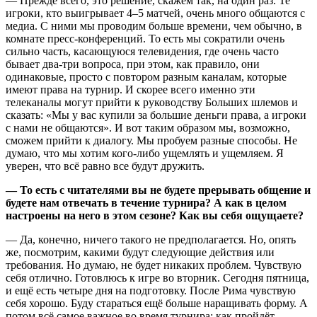
— Прежде всего, это решение, скажем так, на один раз. Те
игроки, кто выигрывает 4–5 матчей, очень много общаются с
медиа. С ними мы проводим больше времени, чем обычно, в
комнате пресс-конференций. То есть мы сократили очень
сильно часть, касающуюся телевидения, где очень часто
бывает два-три вопроса, при этом, как правило, они
одинаковые, просто с повтором разным каналам, которые
имеют права на турнир. И скорее всего именно эти
телеканалы могут прийти к руководству Больших шлемов и
сказать: «Мы у вас купили за большие деньги права, а игроки
с нами не общаются». И вот таким образом мы, возможно,
сможем прийти к диалогу. Мы пробуем разные способы. Не
думаю, что мы хотим кого-либо ущемлять и ущемляем. Я
уверен, что всё равно все будут дружить.
— То есть с читателями вы не будете прерывать общение и
будете нам отвечать в течение турнира? А как в целом
настроены на него в этом сезоне? Как вы себя ощущаете?
— Да, конечно, ничего такого не предполагается. Но, опять
же, посмотрим, какими будут следующие действия или
требования. Но думаю, не будет никаких проблем. Чувствую
себя отлично. Готовлюсь к игре во вторник. Сегодня пятница,
и ещё есть четыре дня на подготовку. После Рима чувствую
себя хорошо. Буду стараться ещё больше наращивать форму. А
потом всё самое важное во время турнира: как пройдёт