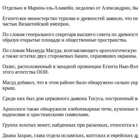
Отдельно в Марина-эль-Аламейн, недалеко от Александрии, бы
Египетское министерство туризма и древностей заявило, что п
частью Византийской империи.
По словам генерального секретаря высшего совета по древност
образуя открытые площади и общественные пространства.
По словам Махмуда Масуда, возглавляющего археологическую м
а также остатки двух сторожевых башен, охранявших окраины.
Оазис, расположенный в западной провинции Египта Нью-Вэл
этого агентства ООН.
Масуд добавил, что в этом районе было обнаружено сильно у
крыш.
Среди них был дом церковного дьякона Тисуса, построенный в
Археологи также обнаружили хлебопекарные печи, кухонные 
надписями и христианскими символами.
Группа золотых монет, найденных при раскопках, относится к 
Диана Захран, глава отдела исламских, коптских и еврейских д