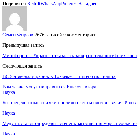
Поделится
ReddIt
WhatsApp
Pinterest
Эл. адрес
Семен Фирсов
2676 записей
0 комментариев
Предыдущая запись
Минобороны: Украина отказалась забирать тела погибших во
Следующая запись
ВСУ атаковали рынок в Токмаке — пятеро погибших
Вам также могут понравиться
Еще от автора
Наука
Беспрецедентные снимки пролили свет на одну из величайших
Наука
Медуз заставят определять степень загрязнения моря: необычн
Наука