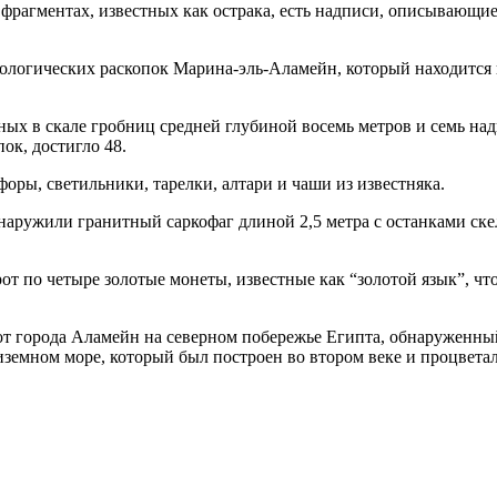
фрагментах, известных как острака, есть надписи, описывающие
логических раскопок Марина-эль-Аламейн, который находится п
ных в скале гробниц средней глубиной восемь метров и семь на
ок, достигло 48.
оры, светильники, тарелки, алтари и чаши из известняка.
ружили гранитный саркофаг длиной 2,5 метра с останками скеле
т по четыре золотые монеты, известные как “золотой язык”, чт
т города Аламейн на северном побережье Египта, обнаруженный 
емном море, который был построен во втором веке и процветал 