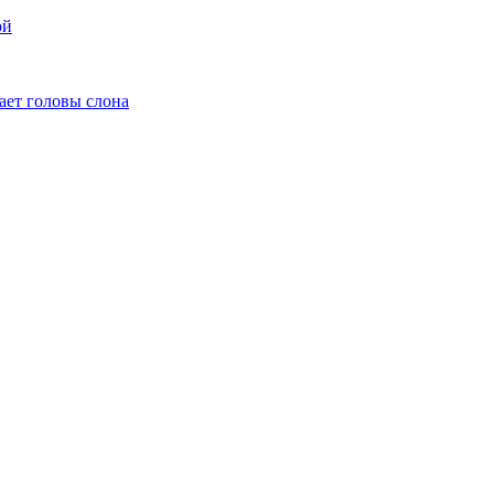
ой
ает головы слона