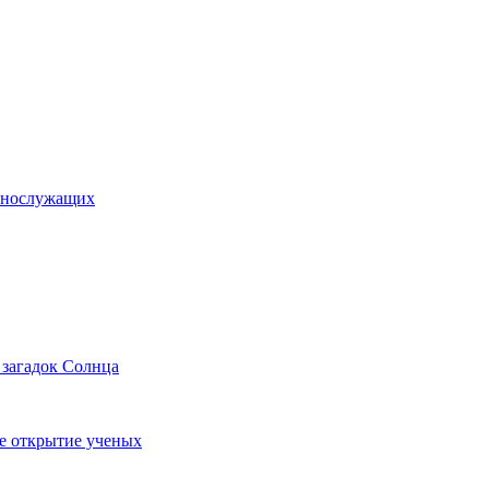
еннослужащих
 загадок Солнца
ое открытие ученых