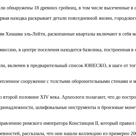
ли обнаружены 18 древних гробниц, в том числе высеченные в с
ервая находка раскрывает детали повседневной жизни, городског
ям Хишама эль-Лейти, раскопанные кварталы включают в себя ма
иссию, в центре поселения находится базилика, построенная в 
ли, включен в предварительный список ЮНЕСКО, в шаге от тог
крепленное сооружение с толстыми оборонительными стенами и м
о второй половине XIV века. Археологи полагают, что до пост
принадлежности, шлифовальные инструменты и бронзовые монет
правлению римского императора Констанция II, который правил 
ревностей, рассказала, что они нашли коллекцию из примерно 20