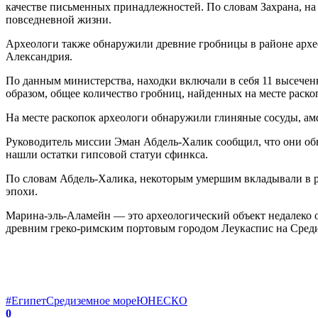
качестве письменных принадлежностей. По словам Захрана, на 
повседневной жизни.
Археологи также обнаружили древние гробницы в районе архео
Александрия.
По данным министерства, находки включали в себя 11 высечен
образом, общее количество гробниц, найденных на месте раскоп
На месте раскопок археологи обнаружили глиняные сосуды, амф
Руководитель миссии Эман Абдель-Халик сообщил, что они обна
нашли остатки гипсовой статуи сфинкса.
По словам Абдель-Халика, некоторым умершим вкладывали в ро
эпохи.
Марина-эль-Аламейн — это археологический объект недалеко о
древним греко-римским портовым городом Леукаспис на Средиз
#Египет
Средиземное море
ЮНЕСКО
0