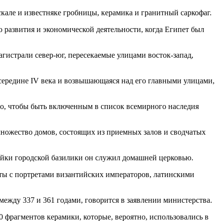
кале и известняке гробницы, керамика и гранитный саркофаг.
о развития и экономической деятельности, когда Египет был
гистрали север-юг, пересекаемые улицами восток-запад,
середине IV века и возвышающаяся над его главными улицами,
о, чтобы быть включенным в список всемирного наследия
ножество домов, состоящих из приемных залов и сводчатых
ройки городской базилики он служил домашней церковью.
ы с портретами византийских императоров, латинскими
между 337 и 361 годами, говорится в заявлении министерства.
0 фрагментов керамики, которые, вероятно, использовались в