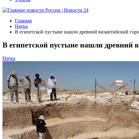
Главная
Наука
В египетской пустыне нашли древний византийский гор
В египетской пустыне нашли древний в
Наука