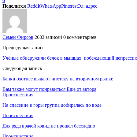
0
Поделится
ReddIt
WhatsApp
Pinterest
Эл. адрес
Семен Фирсов
2683 записей
0 комментариев
Предыдущая запись
Учёные обнаружили белок в мышцах, побеждающий депресси
Следующая запись
Банки охотнее выдают ипотеку на вторичном рынке
Вам также могут понравиться
Еще от автора
Происшествия
На спасение в горы группа добиралась по воде
Происшествия
Для ряда врачей ковид не прошел бесследно
Происшествия